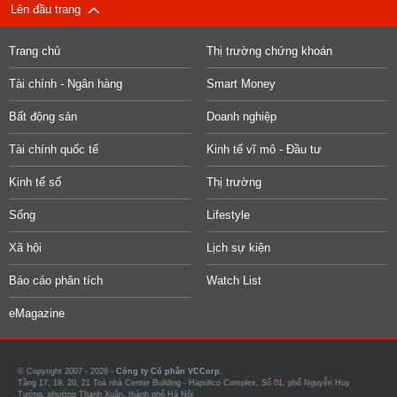
Lên đầu trang
Trang chủ
Thị trường chứng khoán
Tài chính - Ngân hàng
Smart Money
Bất động sản
Doanh nghiệp
Tài chính quốc tế
Kinh tế vĩ mô - Đầu tư
Kinh tế số
Thị trường
Sống
Lifestyle
Xã hội
Lịch sự kiện
Báo cáo phân tích
Watch List
eMagazine
© Copyright 2007 - 2026 -
Công ty Cổ phần VCCorp.
Tầng 17, 19, 20, 21 Toà nhà Center Building - Hapulico Complex, Số 01, phố Nguyễn Huy
Tưởng, phường Thanh Xuân, thành phố Hà Nội