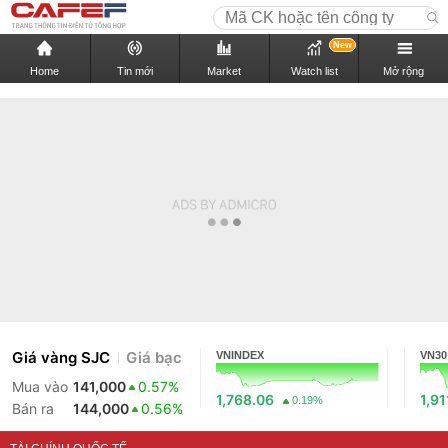
New
Home
Tin mới
Market
Watch list
Mở rộng
Giá vàng SJC
Giá bạc
VNINDEX
VN30
Mua vào
141,000
0.57%
1,768.06
1,91
0.19%
Bán ra
144,000
0.56%