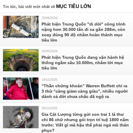
MỤC TIÊU LỚN
Tin tức, bài viết mới nhất về
20/06/2026
Phát hiện Trung Quốc "di dời" công trình
nặng hơn 30.000 tấn đi xa gần 288m, còn
xoay đúng 90 độ nhằm hoàn thành mục
tiêu lớn
02/05/2026
Phát hiện Trung Quốc đang vận hành hệ
thống ngầm sâu 10.000m, nhắm tới mục
tiêu lớn
14/11/2025
“Thần chứng khoán” Warren Buffett chỉ ra
3 thứ “càng giảm càng giàu”, nhiều người
dành cả đời chưa chắc đã ngộ ra
05/11/2025
Gia Cát Lượng từng gửi con trai 1 lá thư
chỉ 86 chữ nhưng gói trọn trí tuệ 1800 năm
trước: Viết gì mà hậu thế phải ngả mũ thán
phục?