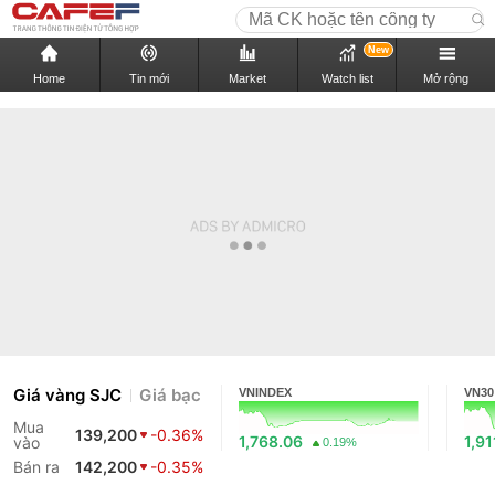
New
Home
Tin mới
Market
Watch list
Mở rộng
Giá vàng SJC
Giá bạc
VNINDEX
VN30
Mua
139,200
-0.36%
1,768.06
1,91
vào
0.19%
Bán ra
142,200
-0.35%