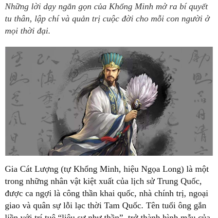
Những lời dạy ngắn gọn của Khổng Minh mở ra bí quyết
tu thân, lập chí và quản trị cuộc đời cho mỗi con người ở
mọi thời đại.
Gia Cát Lượng (tự Khổng Minh, hiệu Ngọa Long) là một
trong những nhân vật kiệt xuất của lịch sử Trung Quốc,
được ca ngợi là công thần khai quốc, nhà chính trị, ngoại
giao và quân sự lỗi lạc thời Tam Quốc. Tên tuổi ông gắn
liền với trí tuệ “liệu sự như thần”, trở thành hình mẫu của