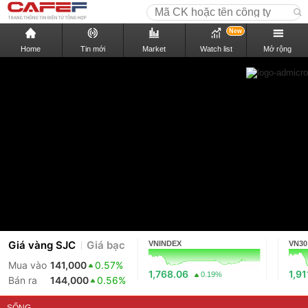
New
Home
Tin mới
Market
Watch list
Mở rộng
Giá vàng SJC
Giá bạc
VNINDEX
VN30
Mua vào
141,000
0.57%
1,768.06
1,91
0.19%
Bán ra
144,000
0.56%