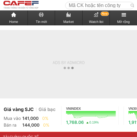
New
Home
Tin mới
Market
Watch list
Mở rộng
Giá vàng SJC
Giá bạc
VNINDEX
VN30
Mua vào
141,000
0%
1,768.06
1,91
0.19%
Bán ra
144,000
0%