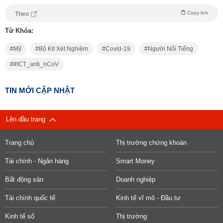
Copy link
Theo
Từ Khóa:
Mỹ
Bộ Kit Xét Nghiệm
Covid-19
Người Nổi Tiếng
#ICT_anti_nCoV
TIN MỚI CẬP NHẬT
Lên đầu trang
Trang chủ
Thị trường chứng khoán
Tài chính - Ngân hàng
Smart Money
Bất động sản
Doanh nghiệp
Tài chính quốc tế
Kinh tế vĩ mô - Đầu tư
Kinh tế số
Thị trường