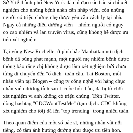
Sở Y tế thành phố New York đã chỉ đạo các bác sĩ chỉ xét
nghiệm cho những bệnh nhân cần nhập viện, còn những
người có triệu chứng nhẹ được yêu cầu cách ly tại nhà.
Ngay cả những điều dưỡng viên – nhóm người có nguy
cơ cao nhiễm và lan truyền virus, cũng không hề được ưu
tiên xét nghiệm.
Tại vùng New Rochelle, ở phía bắc Manhattan nơi dịch
bệnh đã bùng phát mạnh, một người mẹ nhiễm bệnh được
thông báo rằng chị không được làm xét nghiệm bởi chưa
từng di chuyển đến "ổ dịch" toàn cầu. Tại Boston, một
nhân viên tại Biogen – công ty công nghệ với hàng chục
nhân viên dương tính sau 1 cuộc hội thảo, đã bị từ chối
xét nghiệm vì anh không có triệu chứng. Trên Twitter,
dòng hashtag "CDCWontTestMe" (tạm dịch: CDC không
xét nghiệm cho tôi) đã lên "top trending" trong nhiều tuần.
Theo quan điểm của một số bác sĩ, những nhân vật nổi
tiếng, có tầm ảnh hưởng dường như được ưu tiên hơn.