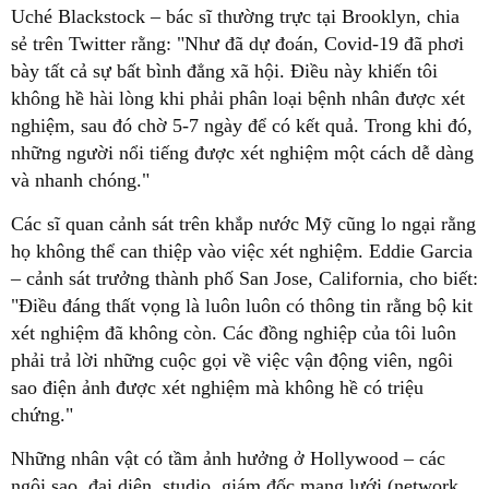
Uché Blackstock – bác sĩ thường trực tại Brooklyn, chia
sẻ trên Twitter rằng: "Như đã dự đoán, Covid-19 đã phơi
bày tất cả sự bất bình đẳng xã hội. Điều này khiến tôi
không hề hài lòng khi phải phân loại bệnh nhân được xét
nghiệm, sau đó chờ 5-7 ngày để có kết quả. Trong khi đó,
những người nổi tiếng được xét nghiệm một cách dễ dàng
và nhanh chóng."
Các sĩ quan cảnh sát trên khắp nước Mỹ cũng lo ngại rằng
họ không thể can thiệp vào việc xét nghiệm. Eddie Garcia
– cảnh sát trưởng thành phố San Jose, California, cho biết:
"Điều đáng thất vọng là luôn luôn có thông tin rằng bộ kit
xét nghiệm đã không còn. Các đồng nghiệp của tôi luôn
phải trả lời những cuộc gọi về việc vận động viên, ngôi
sao điện ảnh được xét nghiệm mà không hề có triệu
chứng."
Những nhân vật có tầm ảnh hưởng ở Hollywood – các
ngôi sao, đại diện, studio, giám đốc mạng lưới (network