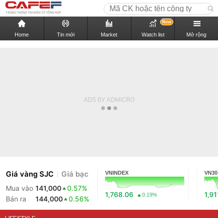
New
Home
Tin mới
Market
Watch list
Mở rộng
Giá vàng SJC
Giá bạc
VNINDEX
VN30
Mua vào
141,000
0.57%
1,768.06
1,91
0.19%
Bán ra
144,000
0.56%