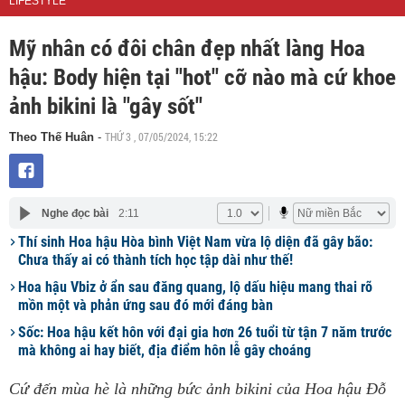
LIFESTYLE
Mỹ nhân có đôi chân đẹp nhất làng Hoa
hậu: Body hiện tại "hot" cỡ nào mà cứ khoe
ảnh bikini là "gây sốt"
THỨ 3 , 07/05/2024, 15:22
Theo Thế Huân
-
Nghe đọc bài
2:11
Thí sinh Hoa hậu Hòa bình Việt Nam vừa lộ diện đã gây bão:
Chưa thấy ai có thành tích học tập dài như thế!
Hoa hậu Vbiz ở ẩn sau đăng quang, lộ dấu hiệu mang thai rõ
mồn một và phản ứng sau đó mới đáng bàn
Sốc: Hoa hậu kết hôn với đại gia hơn 26 tuổi từ tận 7 năm trước
mà không ai hay biết, địa điểm hôn lễ gây choáng
Cứ đến mùa hè là những bức ảnh bikini của Hoa hậu Đỗ