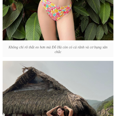
Không chỉ rõ thắt eo hơn mà Đỗ Hà còn có cả rãnh và cơ bụng săn
chắc