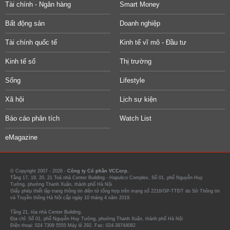
Tài chính - Ngân hàng
Smart Money
Bất động sản
Doanh nghiệp
Tài chính quốc tế
Kinh tế vĩ mô - Đầu tư
Kinh tế số
Thị trường
Sống
Lifestyle
Xã hội
Lịch sự kiện
Báo cáo phân tích
Watch List
eMagazine
© Copyright 2007 - 2026 -
Công ty Cổ phần VCCorp.
Tầng 17, 19, 20, 21 Toà nhà Center Building - Hapulico Complex, Số 01, phố Nguyễn Huy
Tưởng, phường Thanh Xuân, thành phố Hà Nội
Giấy phép thiết lập trang thông tin điện tử tổng hợp trên mạng số 2216/GP-TTĐT do Sở Thông tin
và Truyền thông Hà Nội cấp ngày 10 tháng 4 năm 2019.
Tầng 21, tòa nhà Center Building.
Địa chỉ: Số 01, phố Nguyễn Huy Tưởng, phường Thanh Xuân, thành phố Hà Nội
Điện thoại: 024 7309 5555 Máy lẻ 292. Fax: 024-39744082