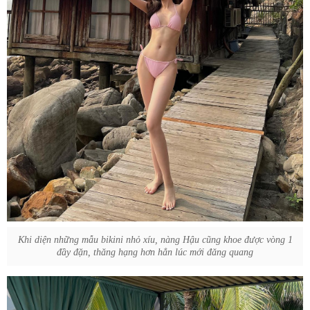
Khi diện những mẫu bikini nhỏ xíu, nàng Hậu cũng khoe được vòng 1
đầy đặn, thăng hạng hơn hẳn lúc mới đăng quang