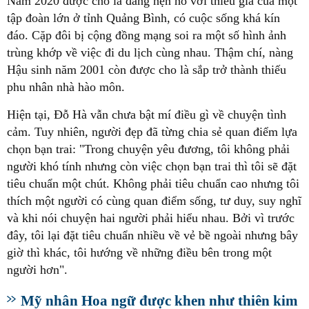
Nam 2020 được cho là đang hẹn hò với thiếu gia của một
tập đoàn lớn ở tỉnh Quảng Bình, có cuộc sống khá kín
đáo. Cặp đôi bị cộng đồng mạng soi ra một số hình ảnh
trùng khớp về việc đi du lịch cùng nhau. Thậm chí, nàng
Hậu sinh năm 2001 còn được cho là sắp trở thành thiếu
phu nhân nhà hào môn.
Hiện tại, Đỗ Hà vẫn chưa bật mí điều gì về chuyện tình
cảm. Tuy nhiên, người đẹp đã từng chia sẻ quan điểm lựa
chọn bạn trai: "Trong chuyện yêu đương, tôi không phải
người khó tính nhưng còn việc chọn bạn trai thì tôi sẽ đặt
tiêu chuẩn một chút. Không phải tiêu chuẩn cao nhưng tôi
thích một người có cùng quan điểm sống, tư duy, suy nghĩ
và khi nói chuyện hai người phải hiểu nhau. Bởi vì trước
đây, tôi lại đặt tiêu chuẩn nhiều về vẻ bề ngoài nhưng bây
giờ thì khác, tôi hướng về những điều bên trong một
người hơn".
Mỹ nhân Hoa ngữ được khen như thiên kim