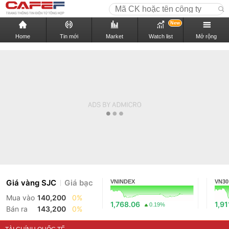
New
Home
Tin mới
Market
Watch list
Mở rộng
Giá vàng SJC
Giá bạc
VNINDEX
VN30
Mua vào
140,200
0%
1,768.06
1,91
0.19%
Bán ra
143,200
0%