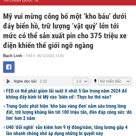
TÀI CHÍNH QUỐC TẾ
Mỹ vui mừng công bố một ‘kho báu’ dưới
đáy biển hồ, trữ lượng ‘vật quý’ lớn tới
mức có thể sản xuất pin cho 375 triệu xe
điện khiến thế giới ngỡ ngàng
THỨ 4 , 06/12/2023, 13:45
Bạch Linh
-
Nghe đọc bài
2:22
FED có thể phải giảm lãi suất ít nhất 5 lần trong năm 2024 để
không đẩy kinh tế Mỹ vào ‘biến cố’: Thực hư thế nào?
Trung Quốc phát hiện ‘kho báu vàng đen’ nằm sâu trong lòng
đất, trữ lượng khủng lên tới 100 triệu tấn, đền đáp công sức ‘dò
tìm’ hơn 2 năm
U40 'đổi nghề’ vẫn kiếm hơn 9 tỷ đồng/năm, tăng lương gấp 4
lần nhanh chóng nhờ áp dụng những bí quyết này