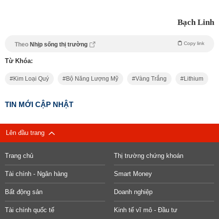
Bạch Linh
Copy link
Theo
Nhịp sống thị trường
Từ Khóa:
Kim Loại Quý
Bộ Năng Lượng Mỹ
Vàng Trắng
Lithium
TIN MỚI CẬP NHẬT
Lên đầu trang
Trang chủ
Thị trường chứng khoán
Tài chính - Ngân hàng
Smart Money
Bất động sản
Doanh nghiệp
Tài chính quốc tế
Kinh tế vĩ mô - Đầu tư