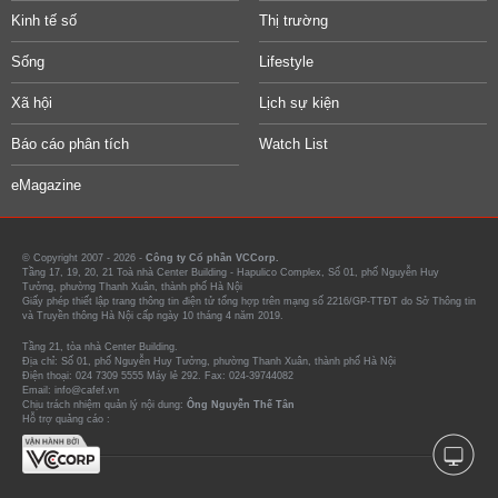
Kinh tế số
Thị trường
Sống
Lifestyle
Xã hội
Lịch sự kiện
Báo cáo phân tích
Watch List
eMagazine
© Copyright 2007 - 2026 -
Công ty Cổ phần VCCorp.
Tầng 17, 19, 20, 21 Toà nhà Center Building - Hapulico Complex, Số 01, phố Nguyễn Huy
Tưởng, phường Thanh Xuân, thành phố Hà Nội
Giấy phép thiết lập trang thông tin điện tử tổng hợp trên mạng số 2216/GP-TTĐT do Sở Thông tin
và Truyền thông Hà Nội cấp ngày 10 tháng 4 năm 2019.
Tầng 21, tòa nhà Center Building.
Địa chỉ: Số 01, phố Nguyễn Huy Tưởng, phường Thanh Xuân, thành phố Hà Nội
Điện thoại: 024 7309 5555 Máy lẻ 292. Fax: 024-39744082
Email: info@cafef.vn
Chịu trách nhiệm quản lý nội dung:
Ông Nguyễn Thế Tân
Hỗ trợ quảng cáo :