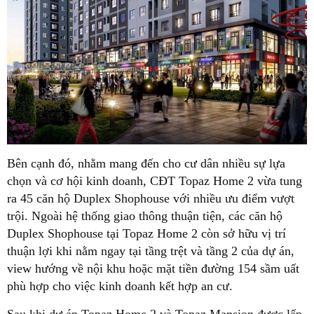
Bên cạnh đó, nhằm mang đến cho cư dân nhiều sự lựa
chọn và cơ hội kinh doanh, CĐT Topaz Home 2 vừa tung
ra 45 căn hộ Duplex Shophouse với nhiều ưu điểm vượt
trội. Ngoài hệ thống giao thông thuận tiện, các căn hộ
Duplex Shophouse tại Topaz Home 2 còn sở hữu vị trí
thuận lợi khi nằm ngay tại tầng trệt và tầng 2 của dự án,
view hướng về nội khu hoặc mặt tiền đường 154 sầm uất
phù hợp cho việc kinh doanh kết hợp an cư.
Sau khi dự án Topaz Home 2 và Topaz Mansion được lấp