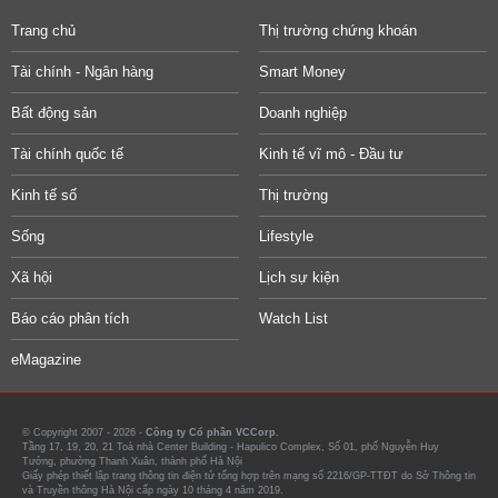
Trang chủ
Thị trường chứng khoán
Tài chính - Ngân hàng
Smart Money
Bất động sản
Doanh nghiệp
Tài chính quốc tế
Kinh tế vĩ mô - Đầu tư
Kinh tế số
Thị trường
Sống
Lifestyle
Xã hội
Lịch sự kiện
Báo cáo phân tích
Watch List
eMagazine
© Copyright 2007 - 2026 -
Công ty Cổ phần VCCorp.
Tầng 17, 19, 20, 21 Toà nhà Center Building - Hapulico Complex, Số 01, phố Nguyễn Huy
Tưởng, phường Thanh Xuân, thành phố Hà Nội
Giấy phép thiết lập trang thông tin điện tử tổng hợp trên mạng số 2216/GP-TTĐT do Sở Thông tin
và Truyền thông Hà Nội cấp ngày 10 tháng 4 năm 2019.