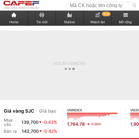
New
Home
Tin mới
Market
Watch list
Mở rộng
Giá vàng SJC
Giá bạc
VNINDEX
VN30
Mua
139,700
-0.43%
1,764.78
1,9
vào
-0.66%
Bán ra
142,700
-0.42%