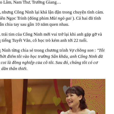
Bảo Lâm, Nam Thư, Trường Giang…
, nhưng Công Ninh lại khá lận đận trong chuyện tình cảm.
viên Ngọc Trinh (đóng phim
Mùi ngò gai
). Cả hai đã tính
ẫn chia tay sau gần 10 năm quen nhau.
 trái tim của Công Ninh mới vui trở lại khi anh gặp gỡ và
 tiếng Tuyết Vân, cô học trò kém anh tới 22 tuổi.
 Ninh từng chia sẻ trong chương trình
Vợ chồng son
:
"Tôi
Thời điểm tôi vào học trường Sân khấu, anh Công Ninh đã
 coi là đồng nghiệp của cô tôi. Sau đó, chúng tôi có cơ
dần thân thiết.