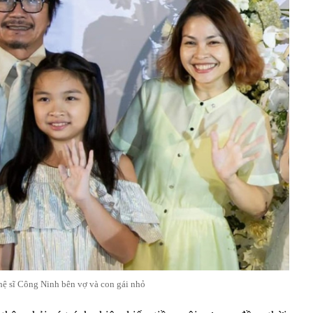
ệ sĩ Công Ninh bên vợ và con gái nhỏ