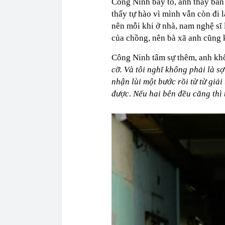
Công Ninh bày tỏ, anh thấy bản 
thấy tự hào vì mình vẫn còn đi 
nên mỗi khi ở nhà, nam nghệ sĩ
của chồng, nên bà xã anh cũng
Công Ninh tâm sự thêm, anh khô
cỡ. Và tôi nghĩ không phải là s
nhận lùi một bước rồi từ từ giải
được. Nếu hai bên đều căng thì