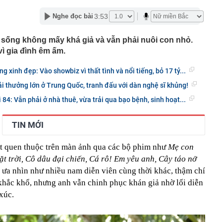
 ty chứng khoán vừa từ nhiệm
3:53
Nghe đọc bài
 khẩn cấp Nguyễn Thị Hoa SN 1965
 sống không mấy khá giả và vẫn phải nuôi con nhỏ.
n cầu vượt sông Hồng, đường vành đai và loạt dự án
ên khắp Hà Nội đang có tiến độ ra sao?
ì gia đình êm ấm.
 cho người đợi mua iPhone 18 Pro
 xinh đẹp: Vào showbiz vì thất tình và nổi tiếng, bỏ 17 tỷ...
54 tuổi qua đời vì ung thư tuyến tụy dù chưa bao giờ ăn
uyên nhân từ 4 việc nhiều người làm mỗi tối
ải thưởng lớn ở Trung Quốc, tranh đấu với dàn nghệ sĩ khủng!
c nghiệt đảo lộn cuộc sống ở Hàn Quốc
84: Vẫn phải ở nhà thuê, vừa trải qua bạo bệnh, sinh hoạt...
áo chiêu lừa tinh vi liên quan đến shipper giao hàng,
 đặc biệt cảnh giác
TIN MỚI
bát mì vẫn giữ dáng thon gọn, người phụ nữ Nhật Bản
 đốt mỡ là loại đồ uống bán đầy ở Việt Nam
t quen thuộc trên màn ảnh qua các bộ phim như
Mẹ con
ế là tiểu thư RMIT từng quản lý khách sạn gia đình từ
, khí chất gây chú ý trên sân golf
t trời, Cô dâu đại chiến, Cá rô! Em yêu anh, Cây táo nở
h ưa nhìn như nhiều nam diễn viên cùng thời khác, thậm chí
 Mỹ làm rung chuyển ngành vật liệu: Hợp chất bền gấp
vẫn đạt độ dẻo 15%, mở ra tương lai cho loạt ngành quan
khắc khổ, nhưng anh vẫn chinh phục khán giả nhờ lối diễn
xúc.