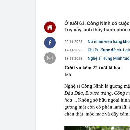
14:54
CEO một công
14:47
Lệnh tạm giữ
Ở tuổi 61, Công Ninh có cuộc
14:46
Các siêu dự á
trọng điểm tr
Tuy vậy, anh thấy hạnh phúc v
14:46
Tin không vui
Nữ nhân viên hàng không
20-11-2023
14:44
Người phụ nữ 
quá nhiều, ng
Chi Pu được đề cử 1 gi
17-11-2023
14:41
Nắng nóng khắ
Nghệ sĩ Hùng Minh tuổi 
13-11-2023
14:40
Công an cảnh b
Cưới vợ kém 22 tuổi là học
người dân cần
trò
14:36
Ăn hàng trăm 
tiết lộ bí mật
Nghệ sĩ Công Ninh là gương mặ
14:33
Nữ cán bộ thu
thời sinh viên
Đậu Đũa, Blouse trắng, Cổng mặ
hoa
... Không sở hữu ngoại hìn
14:23
Phát minh của
10 lần thép, 
gương mặt còn có phần lam lũ, 
trọng
chân thật, mộc mạc và đầy cảm 