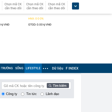
Chọn mã CK
Chọn mã CK
Chọn mã CK
cần theo dõi
cần theo dõi
cần theo dõi
Dữ liệu
F INDEX
Ị TRƯỜNG
SỐNG
LIFESTYLE
Công ty
Tin tức
Lãnh đạo