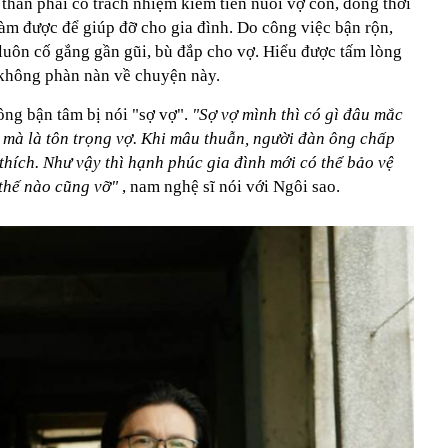
thân phải có trách nhiệm kiếm tiền nuôi vợ con, đồng thời
làm được để giúp đỡ cho gia đình. Do công việc bận rộn,
 luôn cố gắng gần gũi, bù đắp cho vợ. Hiểu được tấm lòng
 không phàn nàn về chuyện này.
ng bận tâm bị nói "sợ vợ".
"Sợ vợ mình thì có gì đâu mắc
ợ mà là tôn trọng vợ. Khi mâu thuẫn, người đàn ông chấp
 thích. Như vậy thì hạnh phúc gia đình mới có thể bảo vệ
 thế nào cũng vỡ"
, nam nghệ sĩ nói với Ngôi sao.