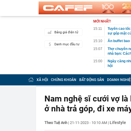
MỚI NHẤT!
15:11
Tuyến cao tốc 
Bảng giá điện tử
sự góp mặt c
15:10
Ăn buffet bao
Danh mục đầu tư
15:07
Thợ chuyên ng
nhà bạn: Cách
15:00
Ngày càng nhi
hội
15:00
Chuối đừng ăn
giúp loại bỏ m
XÃ HỘI
CHỨNG KHOÁN
BẤT ĐỘNG SẢN
DOANH NGHIỆ
14:58
Châu Âu nhận 
14:58
Với 6G, "cuộc
Nam nghệ sĩ cưới vợ là 
14:57
Bầu Đức chào 
ở nhà trả góp, đi xe m
định giá hơn 
14:56
Bán sedan hạn
rộng, chở gia
Lifestyle
Theo Tuệ Anh
|
21-11-2023 - 10:10 AM
|
14:56
Phó Thủ tướng
liên kết Nhà 