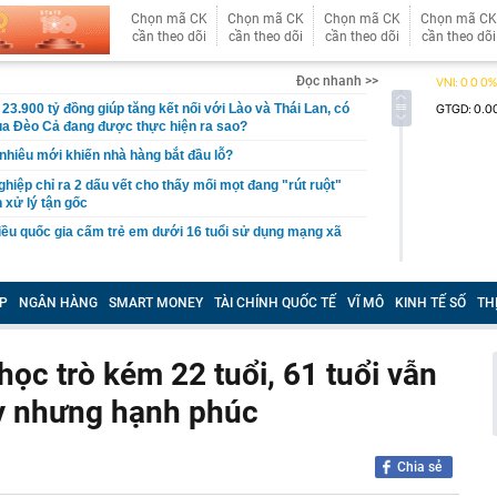
Chọn mã CK
Chọn mã CK
Chọn mã CK
Chọn mã CK
cần theo dõi
cần theo dõi
cần theo dõi
cần theo dõi
Đọc nhanh >>
23.900 tỷ đồng giúp tăng kết nối với Lào và Thái Lan, có
ủa Đèo Cả đang được thực hiện ra sao?
 nhiêu mới khiến nhà hàng bắt đầu lỗ?
hiệp chỉ ra 2 dấu vết cho thấy mối mọt đang "rút ruột"
 xử lý tận gốc
ều quốc gia cấm trẻ em dưới 16 tuổi sử dụng mạng xã
 kiểu chín cây, hãy đem nấu thế này vừa lạ miệng lại
ùi hôi miệng và dễ ngủ
P
NGÂN HÀNG
SMART MONEY
TÀI CHÍNH QUỐC TẾ
VĨ MÔ
KINH TẾ SỐ
TH
tin không vui
 chơi" viễn thông sẽ thay đổi
học trò kém 22 tuổi, 61 tuổi vẫn
bán DN nắm 7.000 ha đất tại Lào: Giá 60.600 đồng/cp,
áy nhưng hạnh phúc
11.000 tỷ đồng, gấp rưỡi công ty của ông Trần Bá Dương
g sang mua Kia Sportage HEV, chủ xe chia sẻ: ‘Nội thất
 đình 300-500km/ngày vẫn thoải mái, đi phố như xe điện’
Chia sẻ
 Hồ Quốc Dũng đề nghị CMC tiếp tục phát huy mô hình
nước – nhà trường – doanh nghiệp