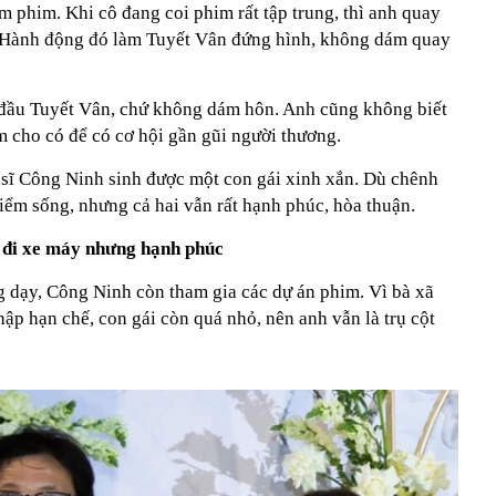
 phim. Khi cô đang coi phim rất tập trung, thì anh quay
. Hành động đó làm Tuyết Vân đứng hình, không dám quay
đầu Tuyết Vân, chứ không dám hôn. Anh cũng không biết
m cho có để có cơ hội gần gũi người thương.
 sĩ Công Ninh sinh được một con gái xinh xắn. Dù chênh
điểm sống, nhưng cả hai vẫn rất hạnh phúc, hòa thuận.
, đi xe máy nhưng hạnh phúc
g dạy, Công Ninh còn tham gia các dự án phim. Vì bà xã
hập hạn chế, con gái còn quá nhỏ, nên anh vẫn là trụ cột