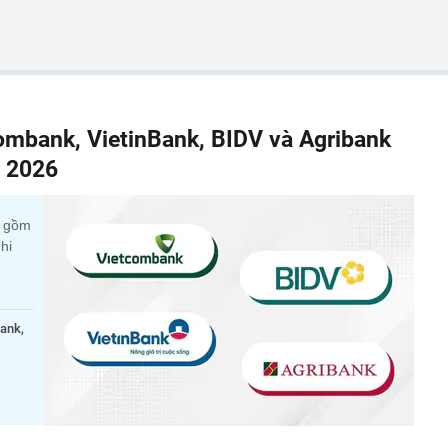
combank, VietinBank, BIDV và Agribank
m 2026
c gồm
hi
bank,
.