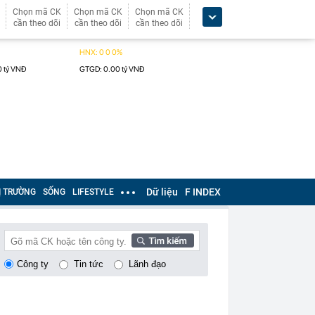
Chọn mã CK
Chọn mã CK
Chọn mã CK
cần theo dõi
cần theo dõi
cần theo dõi
Dữ liệu
F INDEX
Ị TRƯỜNG
SỐNG
LIFESTYLE
Công ty
Tin tức
Lãnh đạo