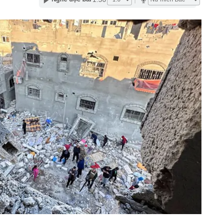
n cầu vượt sông Hồng, đường vành đai và loạt dự án
ên khắp Hà Nội đang có tiến độ ra sao?
 cho người đợi mua iPhone 18 Pro
54 tuổi qua đời vì ung thư tuyến tụy dù chưa bao giờ ăn
uyên nhân từ 4 việc nhiều người làm mỗi tối
c nghiệt đảo lộn cuộc sống ở Hàn Quốc
áo chiêu lừa tinh vi liên quan đến shipper giao hàng,
 đặc biệt cảnh giác
bát mì vẫn giữ dáng thon gọn, người phụ nữ Nhật Bản
 đốt mỡ là loại đồ uống bán đầy ở Việt Nam
ế là tiểu thư RMIT từng quản lý khách sạn gia đình từ
, khí chất gây chú ý trên sân golf
 Mỹ làm rung chuyển ngành vật liệu: Hợp chất bền gấp
vẫn đạt độ dẻo 15%, mở ra tương lai cho loạt ngành quan
 Đình trước trận ĐT Việt Nam vs Campuchia ra sao sau
ền thông Đông Nam Á khen hết lời
giá trung tâm tăng 30 đồng