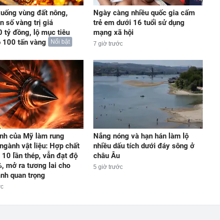
uống vùng đất nông,
Ngày càng nhiều quốc gia cấm
n số vàng trị giá
trẻ em dưới 16 tuổi sử dụng
 tỷ đồng, lộ mục tiêu
mạng xã hội
 100 tấn vàng
Nổi bật
7 giờ trước
nh của Mỹ làm rung
Nắng nóng và hạn hán làm lộ
ngành vật liệu: Hợp chất
nhiều dấu tích dưới đáy sông ở
 10 lần thép, vẫn đạt độ
châu Âu
, mở ra tương lai cho
5 giờ trước
ành quan trọng
ớc