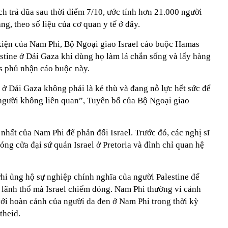
ịch trả đũa sau thời điểm 7/10, ước tính hơn 21.000 người
ng, theo số liệu của cơ quan y tế ở đây.
kiện của Nam Phi, Bộ Ngoại giao Israel cáo buộc Hamas
stine ở Dải Gaza khi dùng họ làm lá chắn sống và lấy hàng
s phủ nhận cáo buộc này.
n ở Dải Gaza không phải là kẻ thù và đang nỗ lực hết sức để
người không liên quan”, Tuyên bố của Bộ Ngoại giao
 nhất của Nam Phi để phản đối Israel. Trước đó, các nghị sĩ
đóng cửa
đại sứ quán Israel ở Pretoria và đình chỉ quan hệ
hi ủng hộ sự nghiệp chính nghĩa của người Palestine để
g lãnh thổ mà Israel chiếm đóng. Nam Phi thường ví cảnh
với hoàn cảnh của người da đen ở Nam Phi trong thời kỳ
theid.