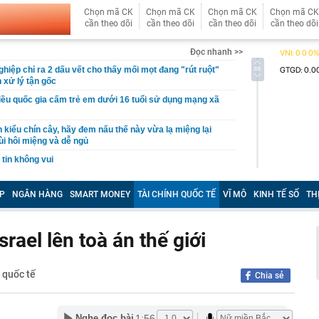
Chọn mã CK
Chọn mã CK
Chọn mã CK
Chọn mã CK
cần theo dõi
cần theo dõi
cần theo dõi
cần theo dõi
Đọc nhanh >>
hiệp chỉ ra 2 dấu vết cho thấy mối mọt đang "rút ruột"
 xử lý tận gốc
ều quốc gia cấm trẻ em dưới 16 tuổi sử dụng mạng xã
 kiểu chín cây, hãy đem nấu thế này vừa lạ miệng lại
ùi hôi miệng và dễ ngủ
tin không vui
 chơi" viễn thông sẽ thay đổi
P
NGÂN HÀNG
SMART MONEY
TÀI CHÍNH QUỐC TẾ
VĨ MÔ
KINH TẾ SỐ
TH
bán DN nắm 7.000 ha đất tại Lào: Giá 60.600 đồng/cp,
11.000 tỷ đồng, gấp rưỡi công ty của ông Trần Bá Dương
g sang mua Kia Sportage HEV, chủ xe chia sẻ: ‘Nội thất
rael lên toà án thế giới
 đình 300-500km/ngày vẫn thoải mái, đi phố như xe điện’
 Hồ Quốc Dũng đề nghị CMC tiếp tục phát huy mô hình
nước – nhà trường – doanh nghiệp
 quốc tế
Chia sẻ
 ty chứng khoán vừa từ nhiệm
 khẩn cấp Nguyễn Thị Hoa SN 1965
1:56
Nghe đọc bài