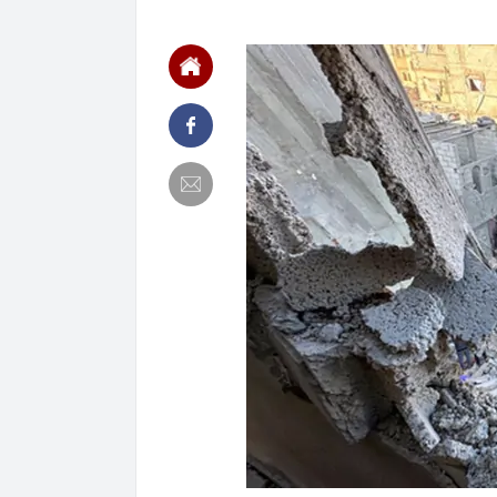
14:46
Các siêu dự á
trọng điểm tr
14:46
Tin không vui
14:44
Người phụ nữ 
quá nhiều, ng
14:41
Nắng nóng khắ
14:40
Công an cảnh b
người dân cần
14:36
Ăn hàng trăm 
tiết lộ bí mật
14:33
Nữ cán bộ thu
thời sinh viên
14:23
Phát minh của
10 lần thép, 
trọng
14:23
Mặt cỏ sân Mỹ
khi được truy
14:21
Ngày 7/8: Tỷ 