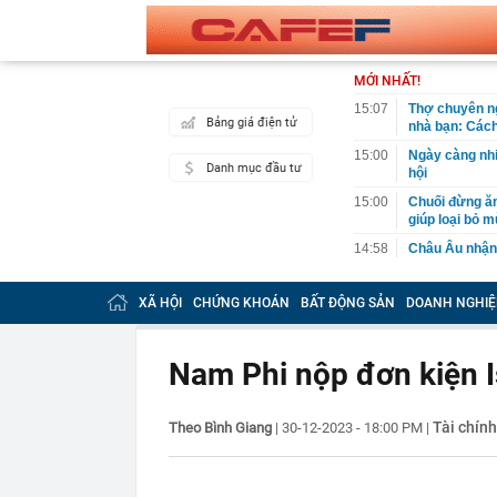
MỚI NHẤT!
15:07
Thợ chuyên ng
Bảng giá điện tử
nhà bạn: Cách
15:00
Ngày càng nhi
Danh mục đầu tư
hội
15:00
Chuối đừng ăn
giúp loại bỏ m
14:58
Châu Âu nhận 
14:58
Với 6G, "cuộc
XÃ HỘI
CHỨNG KHOÁN
BẤT ĐỘNG SẢN
DOANH NGHIỆ
14:57
Bầu Đức chào 
định giá hơn 
14:56
Bán sedan hạn
Nam Phi nộp đơn kiện Is
rộng, chở gia
14:56
Phó Thủ tướng
liên kết Nhà 
Tài chính
Theo Bình Giang
|
30-12-2023 - 18:00 PM
|
14:54
CEO một công
14:47
Lệnh tạm giữ