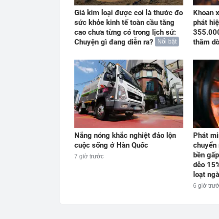
Giá kim loại được coi là thước đo
Khoan x
sức khỏe kinh tế toàn cầu tăng
phát hiệ
cao chưa từng có trong lịch sử:
355.000
Chuyện gì đang diễn ra?
thăm dò
Nổi bật
Nắng nóng khắc nghiệt đảo lộn
Phát mi
cuộc sống ở Hàn Quốc
chuyển 
bền gấp
7 giờ trước
dẻo 15%
loạt ng
6 giờ trư