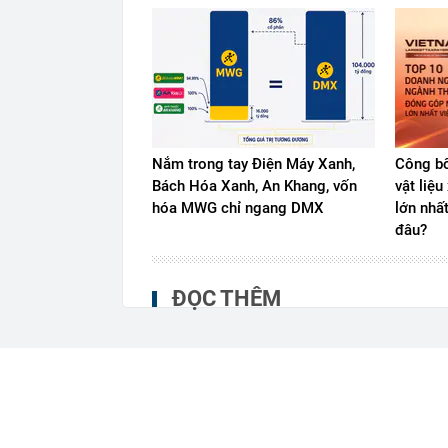
Nắm trong tay Điện Máy Xanh,
Công bố
Bách Hóa Xanh, An Khang, vốn
vật liệ
hóa MWG chỉ ngang DMX
lớn nhấ
đâu?
ĐỌC THÊM