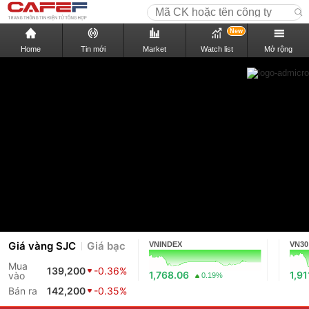
New
Home
Tin mới
Market
Watch list
Mở rộng
Giá vàng SJC
Giá bạc
VNINDEX
VN30
Mua
139,200
-0.36%
1,768.06
1,91
vào
0.19%
Bán ra
142,200
-0.35%