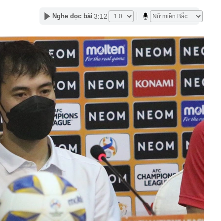
 điểm nhất của ĐH Kinh tế Quốc dân năm 2026: 9,5
 chưa thể đỗ
3:12
Nghe đọc bài
g thỏi trị giá 450 triệu đồng, 13 tỷ đồng tiền mặt rải la liệt
 một công chức ngành mỏ đang nhận 9 triệu tiền hối lộ
ịnh sử dụng tài khoản ngoại tệ, đồng Việt Nam của tổ
 nước ngoài
” gần 40 năm giữa phố Hòe Nhai: Cụ bà 82 tuổi vẫn tự
ơm mỗi ngày, bán một tô 18.000-25.000 đồng
ưởng KH-CN Nguyễn Mạnh Hùng lý giải lý do Việt Nam
h nghiệp khởi nghiệp thành công, nhưng lại ít doanh
ự lớn
rúng tên lửa khi qua eo biển Hormuz
vàng Mi Hồng lên tiếng sau kết luận của Thanh tra Chính
i chia vàng, tiền cho 41 người con, cháu, chắt ở Nghệ
món quà đặc biệt
khai tổ hợp chăm sóc sức khỏe người cao tuổi rộng hơn
iệm 2 triệu đồng mỗi tháng suốt 20 năm vẫn chưa chắc đủ