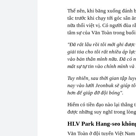
Thế nên, khi băng xuống đánh b
tắc trước khi chạy tới góc sân ă
nữa thổi việt vị. Có người đùa
tâm sự của Văn Toàn trong buổi h
"Đã rất lâu rồi tôi mới ghi được
giải tỏa cho tôi rất nhiều áp lực
vào bản thân mình nữa. Đã có n
mất sự tự tin vào chính mình và
Tuy nhiên, sau thời gian tập lu
nay vào lưới Jeonbuk sẽ giúp tôi
hơn để giúp đỡ đội bóng".
Hiếm có tiền đạo nào lại thẳng 
được những suy nghĩ trong lòng
HLV Park Hang-seo không 
Văn Toàn ở đội tuyển Việt Nam