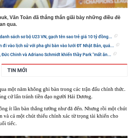
uk, Văn Toàn đã thẳng thắn giãi bày những điều đè
ian qua.
anh sách sơ bộ U23 VN, gạch tên sao trẻ giá 10 tỷ đồng...
 đi vào lịch sử với pha ghi bàn vào lưới ĐT Nhật Bản, quá...
 Đức Chinh và Adriano Schmidt khiến thầy Park “mất ăn...
TIN MỚI
qua một năm không ghi bàn trong các trận đấu chính thức.
ắng cứ lẩn tránh tiền đạo người Hải Dương.
g ít lần bàn thắng tưởng như đã đến. Nhưng rồi một chút
và cả một chút thiếu chính xác từ trọng tài khiến cho
ối tiếc.