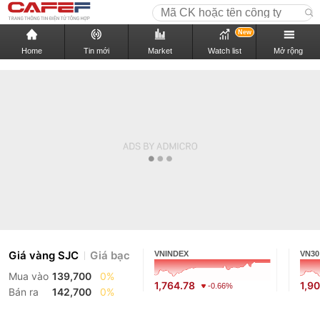
New
Home
Tin mới
Market
Watch list
Mở rộng
Giá vàng SJC
Giá bạc
VNINDEX
VN30
Mua vào
139,700
0%
1,764.78
1,9
-0.66%
Bán ra
142,700
0%