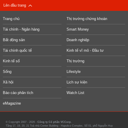
Lên đầu trang
Trang chủ
Thị trường chứng khoán
Tài chính - Ngân hàng
Smart Money
Bất động sản
Doanh nghiệp
Tài chính quốc tế
Kinh tế vĩ mô - Đầu tư
Kinh tế số
Thị trường
Sống
Lifestyle
Xã hội
Lịch sự kiện
Báo cáo phân tích
Watch List
eMagazine
© Copyright 2007 - 2026 -
Công ty Cổ phần VCCorp.
Tầng 17, 19, 20, 21 Toà nhà Center Building - Hapulico Complex, Số 01, phố Nguyễn Huy