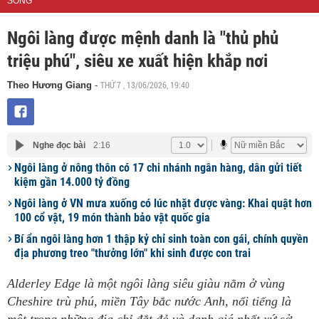
SỐNG
Ngôi làng được mệnh danh là "thủ phủ
triệu phú", siêu xe xuất hiện khắp nơi
THỨ 7 , 13/06/2026, 19:40
Theo Hương Giang
-
Nghe đọc bài
2:16
Ngôi làng ở nông thôn có 17 chi nhánh ngân hàng, dân gửi tiết
kiệm gần 14.000 tỷ đồng
Ngôi làng ở VN mưa xuống có lúc nhặt được vàng: Khai quật hơn
100 cổ vật, 19 món thành bảo vật quốc gia
Bí ẩn ngôi làng hơn 1 thập kỷ chỉ sinh toàn con gái, chính quyền
địa phương treo "thưởng lớn" khi sinh được con trai
Alderley Edge là một ngôi làng siêu giàu nằm ở vùng
Cheshire trù phú, miền Tây bắc nước Anh, nổi tiếng là