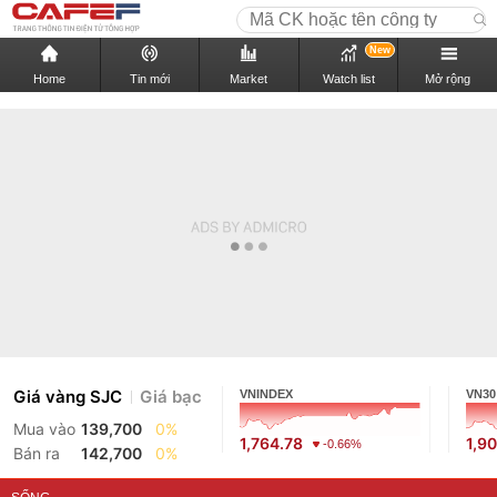
New
Home
Tin mới
Market
Watch list
Mở rộng
Giá vàng SJC
Giá bạc
VNINDEX
VN30
Mua vào
139,700
0%
1,764.78
1,9
-0.66%
Bán ra
142,700
0%