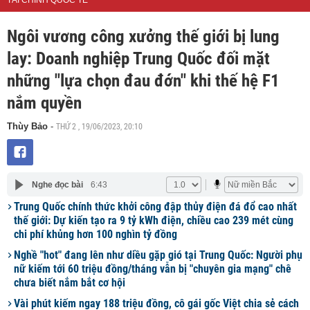
TÀI CHÍNH QUỐC TẾ
Ngôi vương công xưởng thế giới bị lung
lay: Doanh nghiệp Trung Quốc đối mặt
những "lựa chọn đau đớn" khi thế hệ F1
nắm quyền
THỨ 2 , 19/06/2023, 20:10
Thùy Bảo
-
Nghe đọc bài
6:43
Trung Quốc chính thức khởi công đập thủy điện đá đổ cao nhất
thế giới: Dự kiến tạo ra 9 tỷ kWh điện, chiều cao 239 mét cùng
chi phí khủng hơn 100 nghìn tỷ đồng
Nghề "hot" đang lên như diều gặp gió tại Trung Quốc: Người phụ
nữ kiếm tới 60 triệu đồng/tháng vẫn bị "chuyên gia mạng" chê
chưa biết nắm bắt cơ hội
Vài phút kiếm ngay 188 triệu đồng, cô gái gốc Việt chia sẻ cách