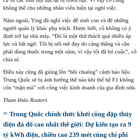
cư từ các tỉnh nội địa lại bị thiếu hụt. Vì vậy cô cũng
không thể cho những nhân viên hiện tại nghỉ việc.
Năm ngoái, Ying đã nghỉ việc để sinh con và để những
người quản lý khác phụ trách. Được biết, cô không có ý
định trở lại nhà máy. “Đó là một thử thách quá nhiều áp
lực và bất ngờ. Tôi bị nổi mề đay do căng thẳng và cần
phải dùng thuốc trong một năm, vì vậy tôi đã bỏ cuộc”, cô
chia sẻ.
Điều này cũng đã gióng lên “hồi chuông” cảnh báo liệu
Trung Quốc sẽ bị ảnh hưởng thế nào khi thế hệ F1 không
còn “mặn mà” với công việc kinh doanh của gia đình nữa.
Tham khảo Reuters
Trung Quốc chính thức khởi công đập thủy
điện đá đổ cao nhất thế giới: Dự kiến tạo ra 9
tỷ kWh điện, chiều cao 239 mét cùng chi phí