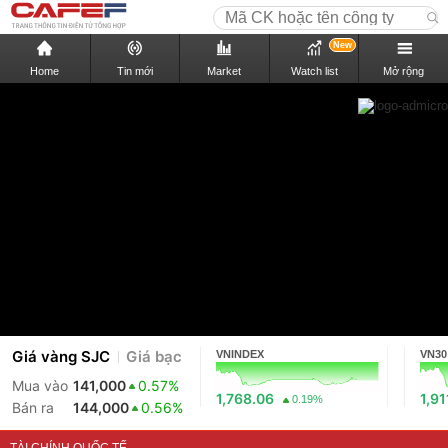
New
Home
Tin mới
Market
Watch list
Mở rộng
Giá vàng SJC
Giá bạc
VNINDEX
VN30
Mua vào
141,000
0.57%
1,768.06
1,91
0.19%
Bán ra
144,000
0.56%