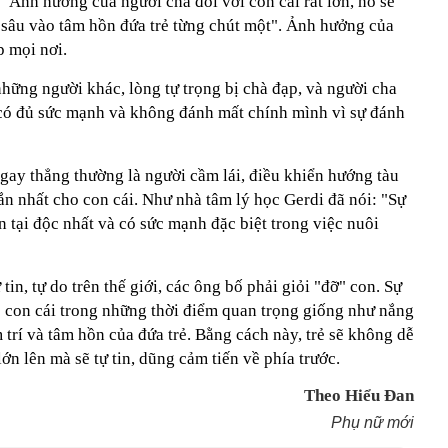
 "Ảnh hưởng của người cha đối với con cái rất lớn, nó sẽ
 sâu vào tâm hồn đứa trẻ từng chút một". Ảnh hưởng của
p mọi nơi.
những người khác, lòng tự trọng bị chà đạp, và người cha
ẽ có đủ sức mạnh và không đánh mất chính mình vì sự đánh
gay thẳng thường là người cầm lái, điều khiển hướng tàu
n nhất cho con cái. Như nhà tâm lý học Gerdi đã nói: "Sự
n tại độc nhất và có sức mạnh đặc biệt trong việc nuôi
in, tự do trên thế giới, các ông bố phải giỏi "đỡ" con. Sự
 con cái trong những thời điểm quan trọng giống như nắng
 trí và tâm hồn của đứa trẻ. Bằng cách này, trẻ sẽ không dễ
ớn lên mà sẽ tự tin, dũng cảm tiến về phía trước.
Theo Hiểu Đan
Phụ nữ mới