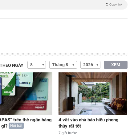
Copy link
XEM
 THEO NGÀY
PAS” trên thẻ ngân hàng
4 vật vào nhà báo hiệu phong
 gì?
thủy rất tốt
Nổi bật
7 giờ trước