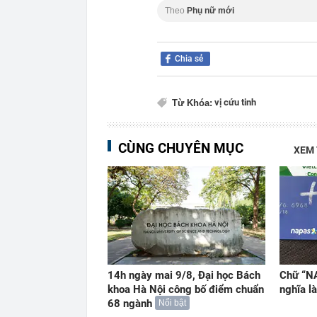
Theo
Phụ nữ mới
Chia sẻ
vị cứu tinh
Từ Khóa:
CÙNG CHUYÊN MỤC
XEM
14h ngày mai 9/8, Đại học Bách
Chữ “NA
khoa Hà Nội công bố điểm chuẩn
nghĩa là
68 ngành
Nổi bật