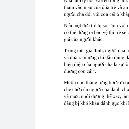
Nhà tâm lý học Alfred từng nói:
thấm vào máu của đứa trẻ và ăn
người cha đối với con cái ở khắ
Nếu một đứa trẻ bị so sánh với 
có thể đứng ra bảo vệ thì trẻ s
giá của người khác.
Trong một gia đình, người cha n
và đưa ra những chỉ dẫn đúng đắ
hiện diện của người cha là sự tồ
dưỡng con cái".
Muốn con thẳng lưng bước đi tự t
che chở của người cha dành cho
và mưa, nuôi dưỡng thể xác, tâm
dàng bị khó khăn đánh gục khi l