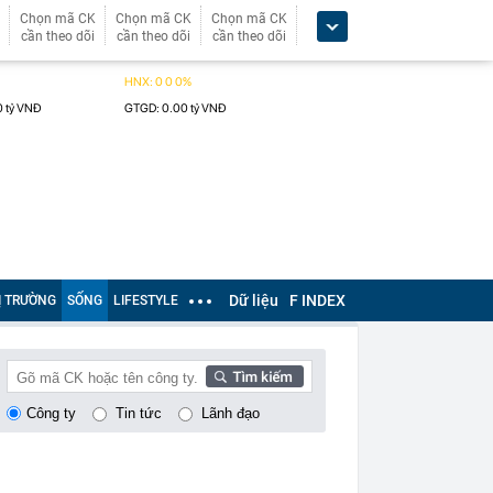
Chọn mã CK
Chọn mã CK
Chọn mã CK
cần theo dõi
cần theo dõi
cần theo dõi
Dữ liệu
F INDEX
Ị TRƯỜNG
SỐNG
LIFESTYLE
Công ty
Tin tức
Lãnh đạo