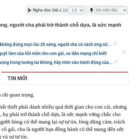
hà đất công 'chây ì' bàn giao mặt bằng
4:18
Nghe đọc bài
vé số trúng hơn 30 tỷ đồng vào thùng rác, người đàn
ông ty vệ sinh phải mất 2 ngày tìm lại
ng, người cha phải trở thành chỗ dựa, là sức mạnh
u hồi được hơn 15 tỉ đồng tiền cọc đấu giá đất tại Gia
nhất tại Mi Hồng, Bảo Tín Mạnh Hải, DOJI, SJC, PNJ,…
 không đúng mực lúc 2h sáng, người cha có cách ứng xử...
rang trại lợn ở Trung Quốc rơi vào cảnh tán gia bại sản,
quýt làm của hồi môn cho con gái, cư dân mạng chỉ biết
triệu USD vì án oan
 vọng trong tương lai không, hãy nhìn vào hành động của...
 miền Tây là tiểu thư nhưng gia đình phá sản, được
m 4 tuổi mang 20 cây vàng hỏi cưới
rên thẻ ngân hàng nghĩa là gì?
TIN MỚI
nhận được 97 triệu đồng tiền chuyển khoản nhầm liền
i, 30 ngày sau được công an thông báo: “Chị đang nợ tiền
 rất quan trọng.
h đi xe máy chạy show, rất đắt show
hất thiết phải dành nhiều quá thời gian cho con cái, nhưng
ưởng ban quản lý chung cư ở TP.HCM lừa bán căn hộ tái
, họ phải trở thành chỗ dựa, là sức mạnh vững chắc cho
 người hùng có thể mang lại sự tự tin, lòng dũng cảm, trách
 cô gái, cha là người bạn đồng hành có thể mang đến sức
và sự tự tin.