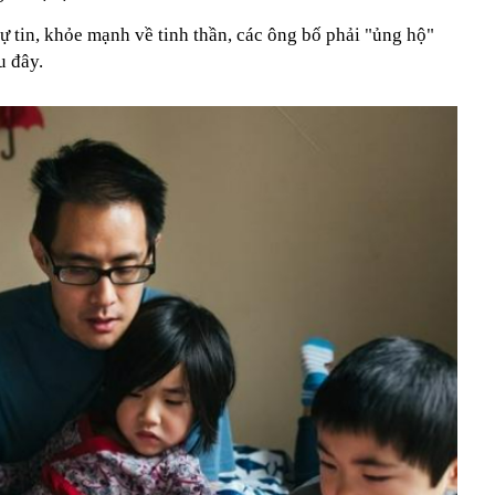
ự tin, khỏe mạnh về tinh thần, các ông bố phải "ủng hộ"
u đây.