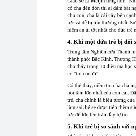
Giáo sư Li Meijin từng nói: "Khi
có cha đến đón thì ai dám bắt nạ
cho con, cha là cái cây bên cạnh
lực và dễ bị tổn thương nhất. S
niềm an ủi tốt nhất cho đứa trẻ
4. Khi một đứa trẻ bị đối x
Trung tâm Nghiên cứu Thanh niê
thành phố: Bắc Kinh, Thượng H
cho thấy trong 10 điều mà học s
có "tin con đi".
Có thể thấy, niềm tin của cha 
nội tâm lớn nhất của con cái. Đặ
trẻ, cha chính là biểu tượng củ
làm sai, bé sẽ được tiếp thêm s
lực để lớn lên tràn đầy tự tin.
5. Khi trẻ bị so sánh với 