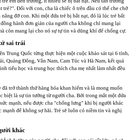
 trẻ em đến trường, ít nhiều sẽ bị bắt nạt. Nếu tan trường
t trẻ?". Đối với con, cha là chiếc ô trên đầu có thể che chở
 nâng đỡ con. Khi một đứa trẻ bị bắt nạt, đó là lúc trẻ bất
ự đồng hành đơn giản của người cha không chỉ mang lại
 mà còn mang lại cho nó sự tự tin và dũng khí để chống cự.
ử sai trái
n Trung Quốc từng thực hiện một cuộc khảo sát tại 6 tỉnh,
ải, Quảng Đông, Vân Nam, Cam Túc và Hà Nam, kết quả
inh tiểu học và trung học thích cha mẹ nhất làm nhất đều
mẹ đã trở thành thứ hàng hóa khan hiếm và là mong muốn
c biệt là sự tin tưởng từ người cha. Bởi trong mắt một đứa
a sức mạnh, nếu được cha "chống lưng" khi bị người khác
ức mạnh để không sợ hãi. Trẻ sẽ luôn có niềm tin và nghị
người khác