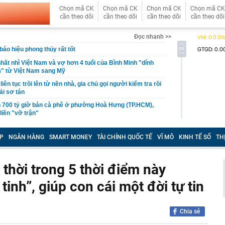
Chọn mã CK
Chọn mã CK
Chọn mã CK
Chọn mã CK
cần theo dõi
cần theo dõi
cần theo dõi
cần theo dõi
Đọc nhanh >>
báo hiệu phong thủy rất tốt
hất nhì Việt Nam và vợ hơn 4 tuổi của Bình Minh "dính
" từ Việt Nam sang Mỹ
liên tục trồi lên từ nền nhà, gia chủ gọi người kiểm tra rồi
ải sơ tán
 700 tỷ giờ bán cà phê ở phường Hoà Hưng (TP.HCM),
iền "vỡ trận"
ngủ, người phụ nữ sốt cao liên tục, phổi tổn thương hơn
sĩ cảnh báo mối nguy ít ai ngờ ngay trong nhà
P
NGÂN HÀNG
SMART MONEY
TÀI CHÍNH QUỐC TẾ
VĨ MÔ
KINH TẾ SỐ
TH
sterD cảnh báo nóng, tuyên bố hành động pháp lý
trộm bánh xe ô tô ở khu đô thị Hà Nội
 thời trong 5 thời điểm này
ứng dụng Android có thể âm thầm theo dõi vị trí người
inh”, giúp con cái một đời tự tin
i tên hồi sinh phim Việt giờ vàng: Rating vượt mốc 50%,
 3 tỷ mỗi tập
Chia sẻ
í điểm làn vượt xe ở cao tốc Hà Nội - Hải Phòng, Cầu Giẽ