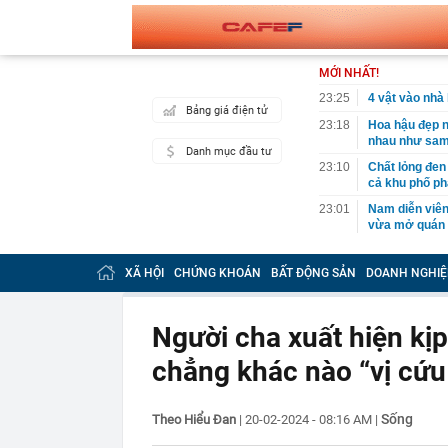
MỚI NHẤT!
23:25
4 vật vào nhà 
Bảng giá điện tử
23:18
Hoa hậu đẹp n
nhau như sam
Danh mục đầu tư
23:10
Chất lỏng đen 
cả khu phố ph
23:01
Nam diễn viên
vừa mở quán l
22:59
Bật điều hòa 
một nửa: Bác 
XÃ HỘI
CHỨNG KHOÁN
BẤT ĐỘNG SẢN
DOANH NGHIỆ
22:53
Quang Hùng Ma
22:48
Danh tính tên 
Người cha xuất hiện kịp
22:42
Cảnh báo các 
chẳng khác nào “vị cứu t
dùng
22:39
Đây mới là cá
nhà đài đút túi
Sống
Theo Hiểu Đan
|
20-02-2024 - 08:16 AM
|
22:30
Nghiên cứu th
- Cao Bồ