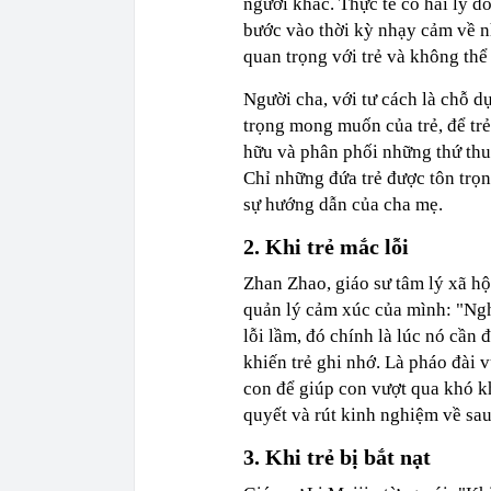
người khác. Thực tế có hai lý do
bước vào thời kỳ nhạy cảm về nh
quan trọng với trẻ và không thể
Người cha, với tư cách là chỗ dự
trọng mong muốn của trẻ, để trẻ
hữu và phân phối những thứ thu
Chỉ những đứa trẻ được tôn trọn
sự hướng dẫn của cha mẹ.
2. Khi trẻ mắc lỗi
Zhan Zhao, giáo sư tâm lý xã hội
quản lý cảm xúc của mình: "Ngh
lỗi lầm, đó chính là lúc nó cần
khiến trẻ ghi nhớ. Là pháo đài 
con để giúp con vượt qua khó kh
quyết và rút kinh nghiệm về sau
3. Khi trẻ bị bắt nạt