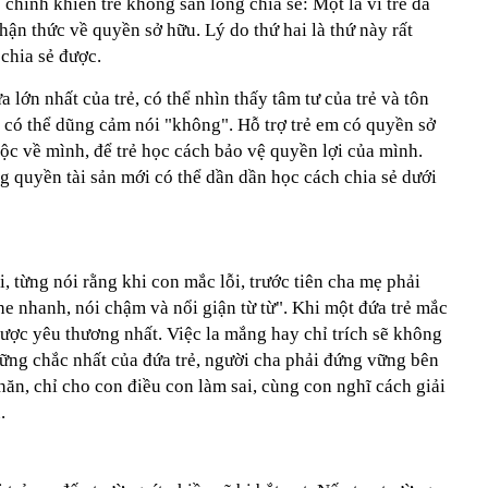
 chính khiến trẻ không sẵn lòng chia sẻ: Một là vì trẻ đã
ận thức về quyền sở hữu. Lý do thứ hai là thứ này rất
 chia sẻ được.
a lớn nhất của trẻ, có thể nhìn thấy tâm tư của trẻ và tôn
 có thể dũng cảm nói "không". Hỗ trợ trẻ em có quyền sở
ộc về mình, để trẻ học cách bảo vệ quyền lợi của mình.
g quyền tài sản mới có thể dần dần học cách chia sẻ dưới
, từng nói rằng khi con mắc lỗi, trước tiên cha mẹ phải
e nhanh, nói chậm và nổi giận từ từ". Khi một đứa trẻ mắc
 được yêu thương nhất. Việc la mắng hay chỉ trích sẽ không
vững chắc nhất của đứa trẻ, người cha phải đứng vững bên
ăn, chỉ cho con điều con làm sai, cùng con nghĩ cách giải
.