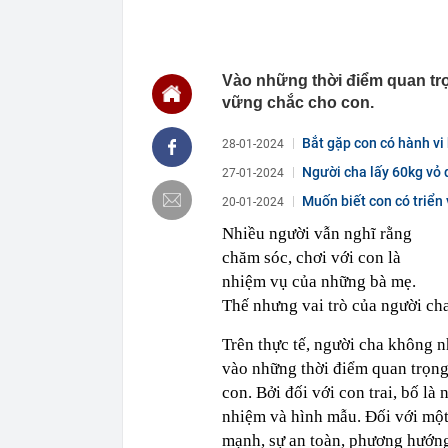
22:22
Cưỡng chế 6 n
22:21
Vứt nhầm tấm 
ông khiến cả c
Vào những thời điểm quan trọ
22:17
Vì sao chưa th
vững chắc cho con.
Lai?
22:16
Giá vàng mới 
Bắt gặp con có hành vi
28-01-2024
22:15
Vợ chồng chủ t
Người cha lấy 60kg vỏ 
27-01-2024
mất trắng 15 
trầm...
Muốn biết con có triển
20-01-2024
22:15
Mỹ nhân người
chàng trai ké
Nhiều người vẫn nghĩ rằng
22:10
Chữ “NAPAS” t
chăm sóc, chơi với con là
22:08
Người phụ nữ 
nhiệm vụ của những bà mẹ.
chuyển trả lạ
Thế nhưng vai trò của người cha
ngân hàng”
22:01
NSƯT Hoài Lin
Trên thực tế, người cha không n
21:59
Bắt nguyên Tr
vào những thời điểm quan trọng
định cư
con. Bởi đối với con trai, bố là
nhiệm và hình mẫu. Đối với một
mạnh, sự an toàn, phương hướng 