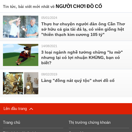
NGƯỜI CHƠI ĐỒ CỔ
Tin tức, bài viết mới nhất về
05/01/2024
Thực hư chuyện người đàn ông Cần Thơ
sở hữu cả gia tài đá lạ, có viên giống hệt
"thiên thạch kim cương 105 tỷ"
14/08/2021
3 loại ngành nghề tưởng chừng "lu mờ"
nhưng lại có lợi nhuận KHỦNG, bạn có
biết?
08/02/2019
Làng "đồng nát quý tộc" chơi đồ cổ
Lên đầu trang
Trang chủ
Thị trường chứng khoán