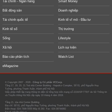
Tài chính - Ngân hàng
Smart Money
Bất động sản
Doanh nghiệp
Tài chính quốc tế
Kinh tế vĩ mô - Đầu tư
Kinh tế số
Thị trường
Sống
Lifestyle
Xã hội
Lịch sự kiện
Báo cáo phân tích
Watch List
eMagazine
© Copyright 2007 - 2026 -
Công ty Cổ phần VCCorp.
Tầng 17, 19, 20, 21 Toà nhà Center Building - Hapulico Complex, Số 01, phố Nguyễn Huy
Tưởng, phường Thanh Xuân, thành phố Hà Nội
Giấy phép thiết lập trang thông tin điện tử tổng hợp trên mạng số 2216/GP-TTĐT do Sở Thông tin
và Truyền thông Hà Nội cấp ngày 10 tháng 4 năm 2019.
Tầng 21, tòa nhà Center Building.
Địa chỉ: Số 01, phố Nguyễn Huy Tưởng, phường Thanh Xuân, thành phố Hà Nội
Điện thoại: 024 7309 5555 Máy lẻ 292. Fax: 024-39744082