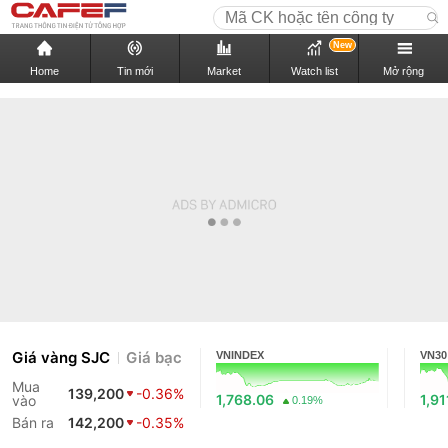
New
Home
Tin mới
Market
Watch list
Mở rộng
Giá vàng SJC
Giá bạc
VNINDEX
VN30
Mua
139,200
-0.36%
1,768.06
1,91
vào
0.19%
Bán ra
142,200
-0.35%