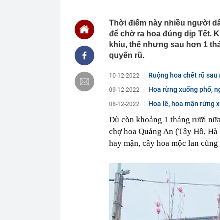
chắn là siêu 
23:14
Bí mật được A
Thời điểm này nhiều người dâ
để chờ ra hoa đúng dịp Tết. 
22:56
Vì sao ngày c
Vài mét vuông
khiu, thế nhưng sau hơn 1 t
22:48
5 LOẠI rau que
quyến rũ.
nên cẩn thận 
22:28
CHÍNH THỨC: L
Ruộng hoa chết rũ sau 
10-12-2022
nghỉ hè
Hoa rừng xuống phố, ng
09-12-2022
22:25
Vì sao đồ ăn 
Hoa lê, hoa mận rừng 
08-12-2022
22:07
Không cần tặn
huynh - giáo 
Dù còn khoảng 1 tháng rưỡi nữa
22:03
Ukraine tập k
chợ hoa Quảng An (Tây Hồ, Hà N
của Nga
hay mận, cây hoa mộc lan cũng 
22:02
Nam NSND, Giá
vợ thiếu tá ké
21:51
Một ô tô biển
định: Riêng t
21:37
Tổng thống Tr