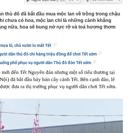
phẩm”
pple giấu kín suốt 15 năm trên iPhone
n thủ đô đã bắt đầu mua mộc lan về trồng trong chậu
Khi chưa có hoa, mộc lan chỉ là những cành khẳng
àng nhiều gia đình không còn phơi quần áo ở ban công?
 ngoài trời đang được dùng theo 1 cách rất khác
háng nữa, hoa sẽ bung nở rực rỡ và toả hương thơm
n thuộc có khả năng tích tụ kim loại nặng, người Việt
nguồn gốc trước khi sử dụng
ịch đi học trở lại của học sinh 34 tỉnh, thành phố sau kỳ
mưa lũ, chủ vườn lo mất Tết
ười dân thủ đô chi hàng triệu đồng để chơi Tết sớm
Việt hầu như món nào cũng có hành lá?
xuống phố phục vụ người dân Thủ đô đón Tết sớm
g quà, 5 câu nói này đủ sức khiến mối quan hệ phụ
viên gắn bó khăng khít, con trẻ được hưởng lợi!
 mới đến Tết Nguyên đán nhưng một số tiểu thương tại
ích Crimea, phá hủy hệ thống phòng không 15 triệu USD
ội) đã bắt đầu bày bán cây cảnh Tết. Bên cạnh đào, lê
được đưa ra thị trường phục vụ người dân chơi Tết sớm.
m đốc Nhà hát Chèo Quân đội mua ô tô tặng sinh nhật
m 12 tuổi
 29A "dính" gần 100 lần phạt nguội do chạy quá tốc độ quy
háng 7/2026 vi phạm 21 lần
ump bực bội vì lộ tin về kho đạn dược Mỹ