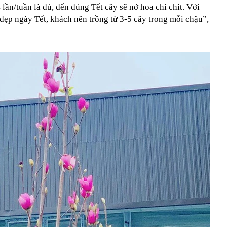
 lần/tuần là đủ, đến đúng Tết cây sẽ nở hoa chi chít. Với
đẹp ngày Tết, khách nên trồng từ 3-5 cây trong mỗi chậu”,