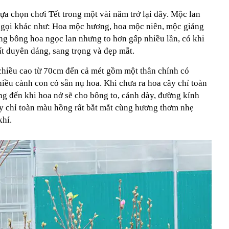
a chọn chơi Tết trong một vài năm trở lại đây. Mộc lan
n gọi khác như: Hoa mộc hương, hoa mộc niên, mộc giáng
g bông hoa ngọc lan nhưng to hơn gấp nhiều lần, có khi
ất duyên dáng, sang trọng và đẹp mắt.
 chiều cao từ 70cm đến cả mét gồm một thân chính có
ều cành con có sẵn nụ hoa. Khi chưa ra hoa cây chỉ toàn
g đến khi hoa nở sẽ cho bông to, cánh dày, đường kính
y chỉ toàn màu hồng rất bắt mắt cùng hương thơm nhẹ
khí.