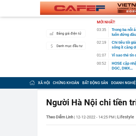
MỚI NHẤT!
03:35
Trong ba nỗi 
Bảng giá điện tử
luôn đứng đầ
02:19
Chi tiêu tối 
Danh mục đầu tư
sống ít càng d
01:07
Vì sao thẻ tín
00:52
HOSE cập nhật
DGC, DMX...
00:12
Tiền lớn bất n
phiếu Việt Na
XÃ HỘI
CHỨNG KHOÁN
BẤT ĐỘNG SẢN
DOANH NGHIỆ
00:05
Một doanh ngh
tỷ USD
Người Hà Nội chi tiền t
00:04
Một yếu tố qu
23:40
Người đàn ông
sau bác sĩ hỏi
Lifestyle
Theo Diễm Linh
|
12-12-2022 - 14:25 PM
|
23:34
Nam ca sĩ rao
còn 400 tỷ
23:28
Trấn Thành cô