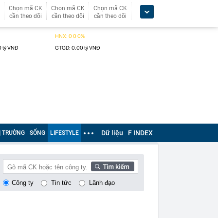
Chọn mã CK
Chọn mã CK
Chọn mã CK
cần theo dõi
cần theo dõi
cần theo dõi
Dữ liệu
F INDEX
Ị TRƯỜNG
SỐNG
LIFESTYLE
Công ty
Tin tức
Lãnh đạo