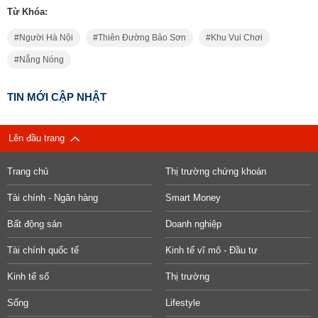
Từ Khóa:
Người Hà Nội
Thiên Đường Bảo Sơn
Khu Vui Chơi
Nắng Nóng
TIN MỚI CẬP NHẬT
Lên đầu trang
Trang chủ
Thị trường chứng khoán
Tài chính - Ngân hàng
Smart Money
Bất động sản
Doanh nghiệp
Tài chính quốc tế
Kinh tế vĩ mô - Đầu tư
Kinh tế số
Thị trường
Sống
Lifestyle