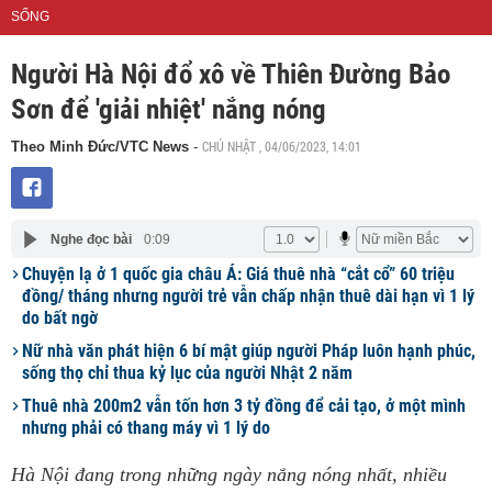
SỐNG
Người Hà Nội đổ xô về Thiên Đường Bảo
Sơn để 'giải nhiệt' nắng nóng
CHỦ NHẬT , 04/06/2023, 14:01
Theo Minh Đức/VTC News
-
Nghe đọc bài
0:09
Chuyện lạ ở 1 quốc gia châu Á: Giá thuê nhà “cắt cổ” 60 triệu
đồng/ tháng nhưng người trẻ vẫn chấp nhận thuê dài hạn vì 1 lý
do bất ngờ
Nữ nhà văn phát hiện 6 bí mật giúp người Pháp luôn hạnh phúc,
sống thọ chỉ thua kỷ lục của người Nhật 2 năm
Thuê nhà 200m2 vẫn tốn hơn 3 tỷ đồng để cải tạo, ở một mình
nhưng phải có thang máy vì 1 lý do
Hà Nội đang trong những ngày nắng nóng nhất, nhiều