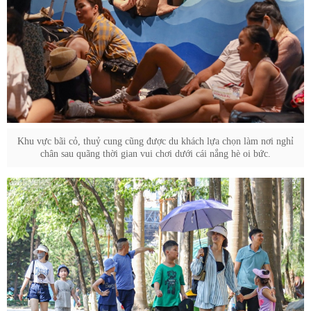
Khu vực bãi cỏ, thuỷ cung cũng được du khách lựa chọn làm nơi nghỉ
chân sau quãng thời gian vui chơi dưới cái nắng hè oi bức.