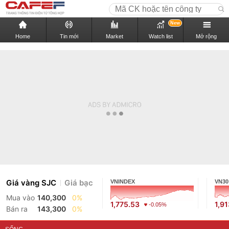
New
Home
Tin mới
Market
Watch list
Mở rộng
Giá vàng SJC
Giá bạc
VNINDEX
VN30
Mua vào
140,300
0%
1,775.53
1,9
-0.05%
Bán ra
143,300
0%