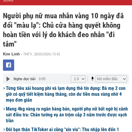
SỐNG
Người phụ nữ mua nhẫn vàng 10 ngày đã
đổi "màu lạ": Chủ cửa hàng quyết không
hoàn tiền với lý do khách đeo nhẫn "đi
tắm"
THỨ 5 , 28/03/2024, 13:42
Kim Linh
-
Nghe đọc bài
3:05
Từng tiêu xài hoang phí và lạm dụng thẻ tín dụng: Bà mẹ 2 con
giờ có quỹ tiết kiệm hàng tháng, còn dư tiền mua vàng nhờ 4
mẹo đơn giản
Mang 4kg vàng ra ngân hàng bán, người phụ nữ bất ngờ bị cảnh
sát điều tra: Chân tướng vụ án trộm cắp 3 năm trước được vạch
trần
Đôi bạn thân TikToker ai cũng "xin vía": Thu nhập lên đến 1