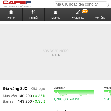
New
Home
Tin mới
Market
Watch list
Mở rộng
Giá vàng SJC
Giá bạc
VNINDEX
VN30
Mua vào
140,200
0.36%
1,768.06
1,91
0.19%
Bán ra
143,200
0.35%