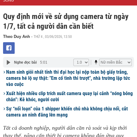
SỐNG
Quy định mới về sử dụng camera từ ngày
1/7, tất cả người dân cần biết
THỨ 4 , 03/06/2026, 13:50
Theo Duy Anh
-
Nghe đọc bài
5:01
Nam sinh giỏi nhất tỉnh thi đại học lại nộp toàn bộ giấy trắng,
camera hé lộ sự thật: "Em cố tình thi trượt", nhà trường lập tức
vào cuộc
Xuất hiện nhiều clip trích xuất camera quay lại cảnh “nóng bỏng
chân”: Kẻ khóc, người cười
Sự “nổi loạn” của 1 shipper khiến chủ nhà không chịu nổi, cắt
camera an ninh đăng lên mạng
Tất cả doanh nghiệp, người dân cần rà soát và kịp thời
thay thế, nâng cấp thiết bị camera không đáp ứng quy