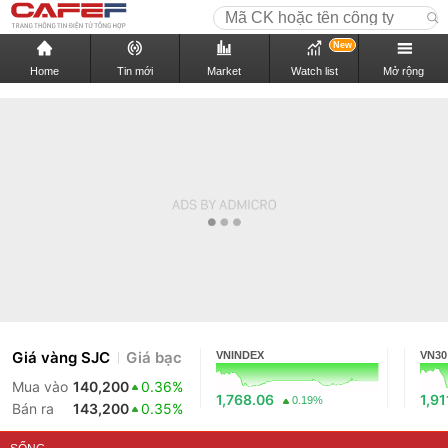
New
Home
Tin mới
Market
Watch list
Mở rộng
Giá vàng SJC
Giá bạc
VNINDEX
VN30
Mua vào
140,200
0.36%
1,768.06
1,91
0.19%
Bán ra
143,200
0.35%