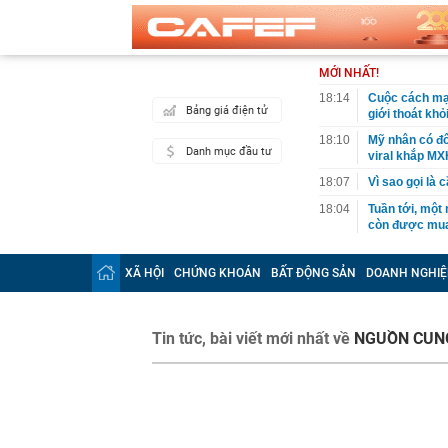
MỚI NHẤT!
18:14
Cuộc cách mạn
Bảng giá điện tử
giới thoát kh
18:10
Mỹ nhân có đô
Danh mục đầu tư
viral khắp MX
18:07
Vì sao gọi là 
18:04
Tuần tới, một
còn được mua 
17:59
XSMN 8/8 - Kế
XÃ HỘI
CHỨNG KHOÁN
BẤT ĐỘNG SẢN
DOANH NGHIỆ
17:57
Vì sao lãi su
17:53
65 tuổi nhất 
vài năm sau q
Tin tức, bài viết mới nhất về
NGUỒN CUN
17:50
Người có kinh
Đây là lý do
17:33
Mỹ nhân Vbiz đ
hình Hàn Quốc
17:30
Kiểm tra tủ đự