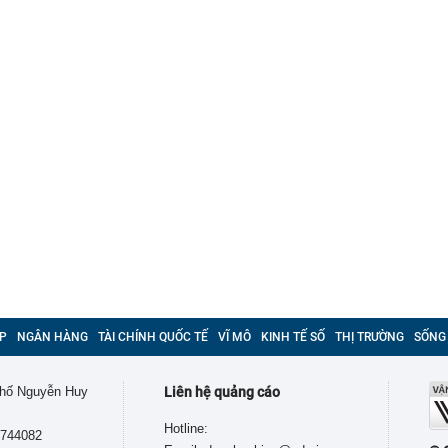
P
NGÂN HÀNG
TÀI CHÍNH QUỐC TẾ
VĨ MÔ
KINH TẾ SỐ
THỊ TRƯỜNG
SỐNG
 phố Nguyễn Huy
Liên hệ quảng cáo
Hotline:
9744082