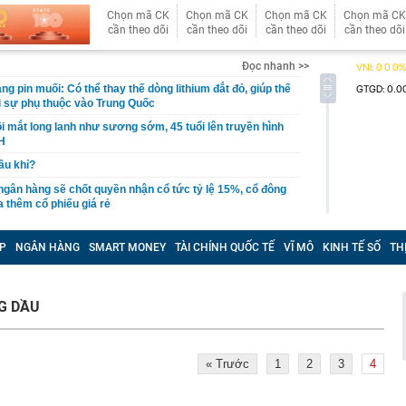
Chọn mã CK
Chọn mã CK
Chọn mã CK
Chọn mã CK
cần theo dõi
cần theo dõi
cần theo dõi
cần theo dõi
Đọc nhanh >>
g pin muối: Có thể thay thế dòng lithium đắt đỏ, giúp thế
ỏi sự phụ thuộc vào Trung Quốc
i mắt long lanh như sương sớm, 45 tuổi lên truyền hình
H
cầu khỉ?
 ngân hàng sẽ chốt quyền nhận cổ tức tỷ lệ 15%, cổ đông
thêm cổ phiếu giá rẻ
t quả xổ số miền Nam hôm nay thứ Bảy ngày 8/8/2026
P
NGÂN HÀNG
SMART MONEY
TÀI CHÍNH QUỐC TẾ
VĨ MÔ
KINH TẾ SỐ
TH
ất cuối năm dự báo khó giảm?
quyết không bán căn nhà duy nhất để con lấy vốn làm ăn,
uyết định ấy cứu cả gia đình
G DẦU
 nghiệm trồng cây lâu năm khuyên chôn trứng cạnh gốc:
ầu tiên được làm phim tài liệu phát sóng trên đài truyền
« Trước
1
2
3
4
, chiếm top 1 hot search Naver
ng bát, đĩa trong nhà, công an bắt Sùng Thị Dụ 47 tuổi