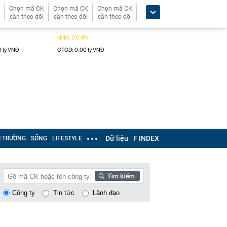
Chọn mã CK
Chọn mã CK
Chọn mã CK
cần theo dõi
cần theo dõi
cần theo dõi
Dữ liệu
F INDEX
Ị TRƯỜNG
SỐNG
LIFESTYLE
Công ty
Tin tức
Lãnh đạo