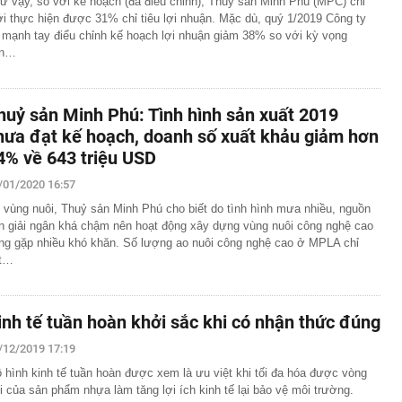
ư vậy, so với kế hoạch (đã điều chỉnh), Thuỷ sản Minh Phú (MPC) chỉ
i thực hiện được 31% chỉ tiêu lợi nhuận. Mặc dù, quý 1/2019 Công ty
 mạnh tay điểu chỉnh kế hoạch lợi nhuận giảm 38% so với kỳ vọng
an…
huỷ sản Minh Phú: Tình hình sản xuất 2019
hưa đạt kế hoạch, doanh số xuất khảu giảm hơn
4% về 643 triệu USD
/01/2020 16:57
 vùng nuôi, Thuỷ sản Minh Phú cho biết do tình hình mưa nhiều, nguồn
ền giải ngân khá chậm nên hoạt động xây dựng vùng nuôi công nghệ cao
ng gặp nhiều khó khăn. Số lượng ao nuôi công nghệ cao ở MPLA chỉ
t…
inh tế tuần hoàn khởi sắc khi có nhận thức đúng
/12/2019 17:19
 hình kinh tế tuần hoàn được xem là ưu việt khi tối đa hóa được vòng
i của sản phẩm nhựa làm tăng lợi ích kinh tế lại bảo vệ môi trường.