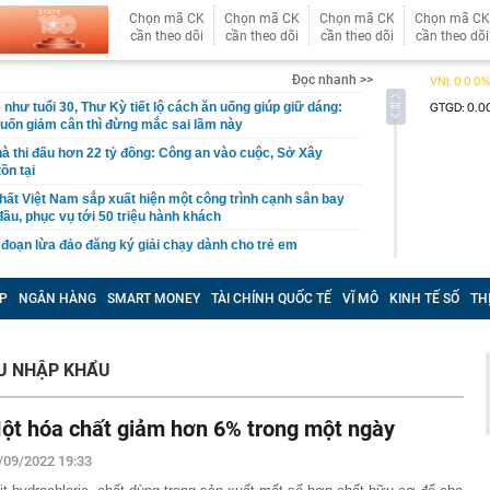
Chọn mã CK
Chọn mã CK
Chọn mã CK
Chọn mã CK
cần theo dõi
cần theo dõi
cần theo dõi
cần theo dõi
Đọc nhanh >>
ẻ như tuổi 30, Thư Kỳ tiết lộ cách ăn uống giúp giữ dáng:
muốn giảm cân thì đừng mắc sai lầm này
à thi đấu hơn 22 tỷ đồng: Công an vào cuộc, Sở Xây
ồn tại
hất Việt Nam sắp xuất hiện một công trình cạnh sân bay
ầu, phục vụ tới 50 triệu hành khách
 đoạn lừa đảo đăng ký giải chạy dành cho trẻ em
đắt nhất hành tinh" gần 7.800 tỷ đồng, dài 2,2km ở Hà
ộc mốc quan trọng vào dịp đặc biệt
P
NGÂN HÀNG
SMART MONEY
TÀI CHÍNH QUỐC TẾ
VĨ MÔ
KINH TẾ SỐ
TH
hát tín hiệu quan trọng về lãi suất đến thị trường
ương Tân xin từ nhiệm tại Chứng khoán VPBank
U NHẬP KHẨU
 đến bao giờ?
3.000 ô tô vi phạm giao thông bị phát hiện qua hệ thống
ột hóa chất giảm hơn 6% trong một ngày
át trong tháng 7
ự của những người siêu giàu
/09/2022 19:33
ó công viên câu cá rừng ngập mặn quy mô top đầu thế