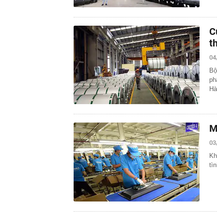
C
t
04
Bộ
ph
Hà
M
03
Kh
tì