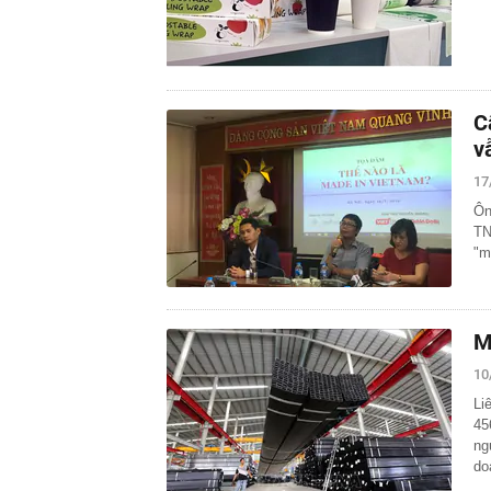
C
v
17
Ôn
TN
"m
M
10
Li
45
ng
do