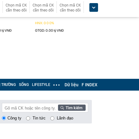
Chọn mã CK
Chọn mã CK
Chọn mã CK
cần theo dõi
cần theo dõi
cần theo dõi
Dữ liệu
F INDEX
Ị TRƯỜNG
SỐNG
LIFESTYLE
Công ty
Tin tức
Lãnh đạo