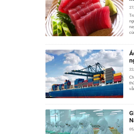
27
Tr
ng
na
c
Á
n
22
Ch
th
vẫ
G
N
05