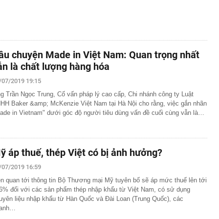
âu chuyện Made in Việt Nam: Quan trọng nhất
ẫn là chất lượng hàng hóa
/07/2019 19:15
g Trần Ngọc Trung, Cố vấn pháp lý cao cấp, Chi nhánh công ty Luật
HH Baker &amp; McKenzie Việt Nam tại Hà Nội cho rằng, việc gắn nhãn
ade in Vietnam" dưới góc độ người tiêu dùng vấn đề cuối cùng vẫn là…
ỹ áp thuế, thép Việt có bị ảnh hưởng?
/07/2019 16:59
ên quan tới thông tin Bộ Thương mại Mỹ tuyên bố sẽ áp mức thuế lên tới
6% đối với các sản phẩm thép nhập khẩu từ Việt Nam, có sử dụng
uyên liệu nhập khẩu từ Hàn Quốc và Đài Loan (Trung Quốc), các
anh…