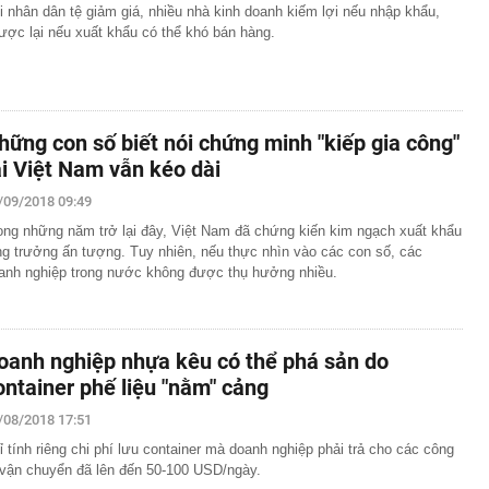
i nhân dân tệ giảm giá, nhiều nhà kinh doanh kiếm lợi nếu nhập khẩu,
ược lại nếu xuất khẩu có thể khó bán hàng.
hững con số biết nói chứng minh "kiếp gia công"
ại Việt Nam vẫn kéo dài
/09/2018 09:49
ong những năm trở lại đây, Việt Nam đã chứng kiến kim ngạch xuất khẩu
ng trưởng ấn tượng. Tuy nhiên, nếu thực nhìn vào các con số, các
anh nghiệp trong nước không được thụ hưởng nhiều.
oanh nghiệp nhựa kêu có thể phá sản do
ontainer phế liệu "nằm" cảng
/08/2018 17:51
ỉ tính riêng chi phí lưu container mà doanh nghiệp phải trả cho các công
 vận chuyển đã lên đến 50-100 USD/ngày.