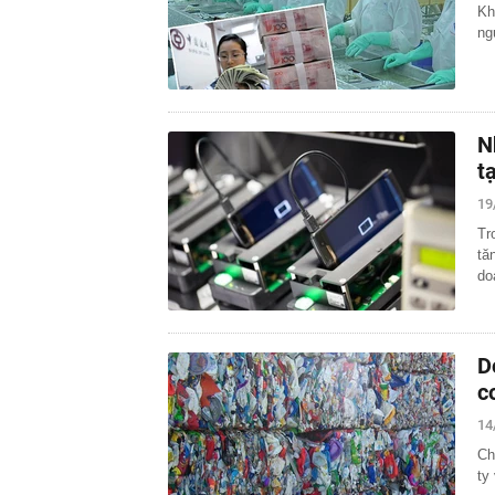
Kh
ng
N
t
19
Tr
tă
do
D
c
14
Ch
ty