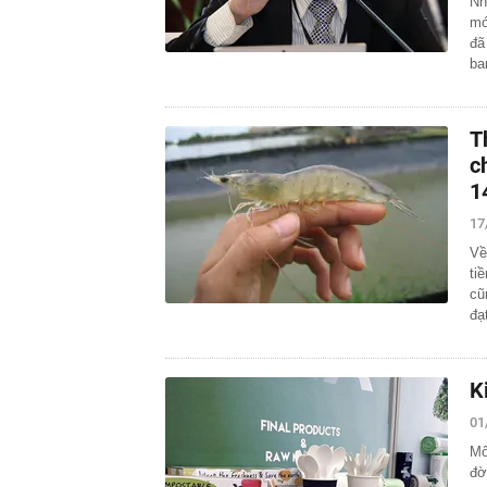
Nh
mớ
đã
b
T
c
1
17
Về
ti
cũ
đạ
K
01
Mô
đờ