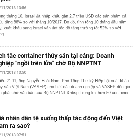
/11/2018 13:56
ong tháng 10, Israel đã nhập khẩu gần 2,7 triệu USD các sản phẩm cá
ừ, tăng 88% so với tháng 10/2017. Do đó, tỉnh tổng 10 tháng đầu năm
y, xuất khẩu sang Israel vẫn đạt tốc độ tăng trưởng tốt 52% so với
ùng…
ch tắc container thủy sản tại cảng: Doanh
ghiệp "ngồi trên lửa" chờ Bộ NNPTNT
/11/2018 13:50
iều 21.11, ông Nguyễn Hoài Nam, Phó Tổng Thư ký Hiệp hội xuất khẩu
ủy sản Việt Nam (VASEP) cho biết các doanh nghiệp và VASEP đến giờ
n phải chờ văn bản của Bộ NNPTNT.&nbsp;Trong khi hơn 50 container…
iá nhân dân tệ xuống thấp tác động đến Việt
am ra sao?
/11/2018 07:51