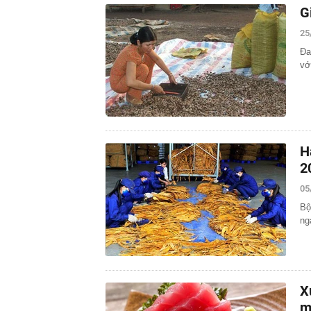
G
25
Đa
vớ
H
2
05
Bộ
ng
X
m