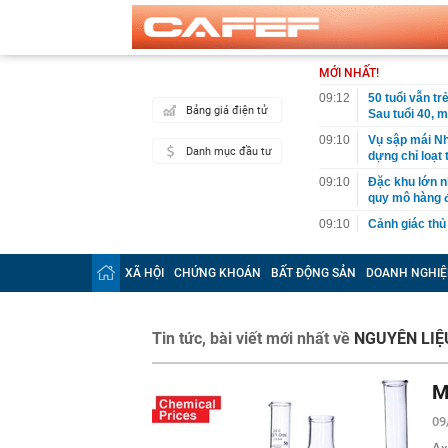
MỚI NHẤT!
09:12
50 tuổi vẫn tr
Bảng giá điện tử
Sau tuổi 40, 
09:10
Vụ sập mái Nh
Danh mục đầu tư
dựng chỉ loạt t
09:10
Đặc khu lớn n
quy mô hàng đ
09:10
Cảnh giác thủ
09:09
Tuyến đường "
Nội sắp đón c
XÃ HỘI
CHỨNG KHOÁN
BẤT ĐỘNG SẢN
DOANH NGHIỆ
09:08
Chủ tịch Fed p
09:06
Ông Nguyễn L
Tin tức, bài viết mới nhất về
NGUYÊN LIỆ
09:04
Miền Bắc mưa
09:00
Phú Thọ: Hơn 
M
camera giám s
09:00
Tâm lý thực s
09
08:53
Việt Nam sẽ c