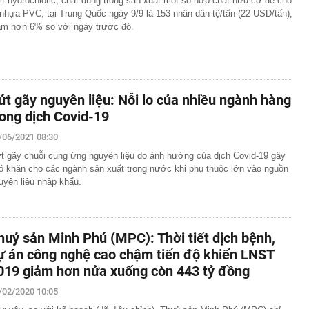
it hydrochloric, chất dùng trong sản xuất mốt số hợp chất hữu cơ để cho
 45 lần sân Mỹ Đình
 nhựa PVC, tại Trung Quốc ngày 9/9 là 153 nhân dân tệ/tấn (22 USD/tấn),
Một chiếc thẻ cho mọi giai đoạn tài chính
ảm hơn 6% so với ngày trước đó.
sinh thường nằm ở ngoài rìa công viên?
n trọng đến tất cả người dùng VNeID
gia đình không còn đặt bồn rửa trong phòng tắm? Hóa ra
u hướng đang được ưa chuộng
ứt gãy nguyên liệu: Nỗi lo của nhiều ngành hàng
hà mái Nhật 1 tầng 3 phòng ngủ 100m² bao nhiêu?
rong dịch Covid-19
0m² gây ấn tượng với hồ nước và loạt giải pháp tiết kiệm
/06/2021 08:30
t gãy chuỗi cung ứng nguyên liệu do ảnh hưởng của dịch Covid-19 gây
àng trị giá 11.660 tỷ đồng dưới nền nhà một lão nông,
ó khăn cho các ngành sản xuất trong nước khi phụ thuộc lớn vào nguồn
ập tức bị phong tỏa
uyên liệu nhập khẩu.
 thêm 68.000 m2 đất cho Vinhomes thực hiện dự án nhà
 tỷ đồng
ười dân phát sinh giao dịch chuyển khoản có nội dung
h chóng trình báo công an
huỷ sản Minh Phú (MPC): Thời tiết dịch bệnh,
ự án công nghệ cao chậm tiến độ khiến LNST
019 giảm hơn nửa xuống còn 443 tỷ đồng
/02/2020 10:05