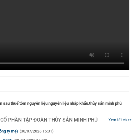
ận sau thuế,
tôm nguyên liệu,
nguyên liệu nhập khẩu,
thủy sản minh phú
 CỔ PHẦN TẬP ĐOÀN THỦY SẢN MINH PHÚ
Xem tất cả >>
ông ty mẹ)
(30/07/2026 15:31)