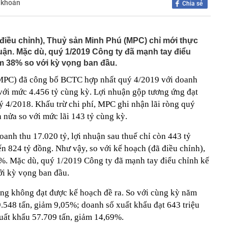
 khoán
Chia sẻ
quả lâu năm nói thẳng: 4 loại quả này rẻ mấy cũng đừng
i bán còn ngại ăn
00 tỷ đồng tiền mặt cùng 74 kg vàng thỏi tại một căn nhà
 điều chỉnh), Thuỷ sản Minh Phú (MPC) chỉ mới thực
a Putin bất ngờ cải tổ hàng ngũ chỉ huy quân đội
huận. Mặc dù, quý 1/2019 Công ty đã mạnh tay điểu
i xem xét thành lập thành phố Quảng Ninh và thành phố
m 38% so với kỳ vọng ban đầu.
MPC) đã công bố BCTC hợp nhất quý 4/2019 với doanh
8 là mùa thu, hãy nhớ ăn 2 món từ "2 loại rau vàng", nếu
 với mức 4.456 tỷ cùng kỳ. Lợi nhuận gộp tương ứng đạt
phải đợi đến năm sau!
ý 4/2018. Khấu trừ chi phí, MPC ghi nhận lãi ròng quý
 đại hội đồng cổ đông bất thường
 nửa so với mức lãi 143 tỷ cùng kỳ.
xuất hơn 288 nghìn tỷ làm đường Vành đai 5 - Vùng Thủ
 phương
anh thu 17.020 tỷ, lợi nhuận sau thuế chỉ còn 443 tỷ
tự trả lời trước khi mua vàng
n 824 tỷ đồng. Như vậy, so với kế hoạch (đã điều chỉnh),
àm đường hầm Tam Đảo gần 5.800 tỷ đồng
%. Mặc dù, quý 1/2019 Công ty đã mạnh tay điểu chỉnh kế
ng trường dự án nâng cấp sân bay Cà Mau
ới kỳ vọng ban đầu.
ng không đạt được kế hoạch đề ra. So với cùng kỳ năm
9.548 tấn, giảm 9,05%; doanh số xuất khẩu đạt 643 triệu
uất khẩu 57.709 tấn, giảm 14,69%.