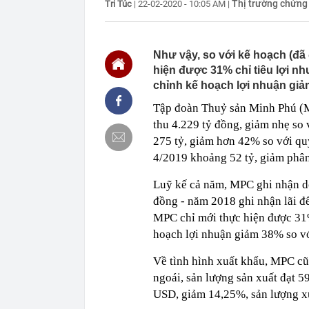
Thị trường chứng
Tri Túc
|
22-02-2020 - 10:05 AM
|
11:12
Chủ hàng hoa 
mua, đến ngườ
11:11
Tịch thu gần 7
sang trọng
Như vậy, so với kế hoạch (đã
11:08
Tổng thống Ng
hiện được 31% chỉ tiêu lợi n
11:07
Trình Quốc hộ
chỉnh kế hoạch lợi nhuận giả
Bắc Ninh
Tập đoàn Thuỷ sản Minh Phú (
11:03
Ngày 7 tháng 
thu 4.229 tỷ đồng, giảm nhẹ so
không bạn sẽ 
275 tỷ, giảm hơn 42% so với qu
11:02
PNJ triệu tập
4/2019 khoảng 52 tỷ, giảm phân
11:00
Chính phủ đề 
đô qua 7 địa
Luỹ kế cả năm, MPC ghi nhận do
11:00
7 câu hỏi nên 
đồng - năm 2018 ghi nhận lãi đế
11:00
Thống nhất l
MPC chỉ mới thực hiện được 31
10:58
Bên trong cô
hoạch lợi nhuận giảm 38% so v
Về tình hình xuất khẩu, MPC cũ
ngoái, sản lượng sản xuất đạt 5
USD, giảm 14,25%, sản lượng x