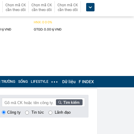
Chọn mã CK
Chọn mã CK
Chọn mã CK
cần theo dõi
cần theo dõi
cần theo dõi
Dữ liệu
F INDEX
Ị TRƯỜNG
SỐNG
LIFESTYLE
Công ty
Tin tức
Lãnh đạo