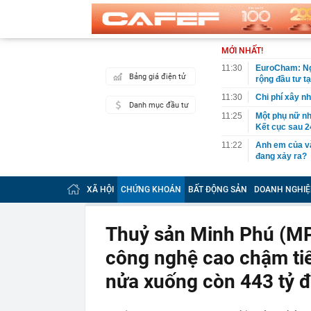
MỚI NHẤT!
11:30
EuroCham: Ngh
Bảng giá điện tử
rộng đầu tư t
11:30
Chi phí xây n
Danh mục đầu tư
11:25
Một phụ nữ nhặ
Kết cục sau 2
11:22
Anh em của và
đang xảy ra?
11:22
Đề xuất phươ
QUỐC KHÁNH
XÃ HỘI
CHỨNG KHOÁN
BẤT ĐỘNG SẢN
DOANH NGHIỆ
11:21
Phong tỏa khu 
một cặp vợ ch
Thuỷ sản Minh Phú (MPC
11:18
Lý do Suneo k
công nghệ cao chậm ti
11:16
Bamboo Capita
11:13
CEO DeepMind 
nửa xuống còn 443 tỷ 
startup riêng:
11:12
Bất ngờ 3 chi