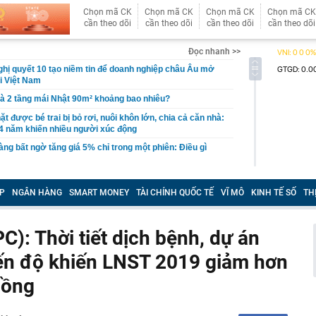
Chọn mã CK
Chọn mã CK
Chọn mã CK
Chọn mã CK
cần theo dõi
cần theo dõi
cần theo dõi
cần theo dõi
Đọc nhanh >>
ị quyết 10 tạo niềm tin để doanh nghiệp châu Âu mở
ại Việt Nam
hà 2 tầng mái Nhật 90m² khoảng bao nhiêu?
t được bé trai bị bỏ rơi, nuôi khôn lớn, chia cả căn nhà:
4 năm khiến nhiều người xúc động
ng bất ngờ tăng giá 5% chỉ trong một phiên: Điều gì
ng án NGHỈ TẾT NGUYÊN ĐÁN ĐINH MÙI, NGHỈ LỄ
 2027
P
NGÂN HÀNG
SMART MONEY
TÀI CHÍNH QUỐC TẾ
VĨ MÔ
KINH TẾ SỐ
TH
vực, thu giữ 266 hiện vật vàng trị giá hơn 26 tỷ đồng do
ồng phát hiện khi thay sàn nhà
): Thời tiết dịch bệnh, dự án
hông thể thay thế trong Doraemon
ến độ khiến LNST 2019 giảm hơn
l bị huỷ tư cách công ty đại chúng
từ chức, 'công thần' lâu năm rời tập đoàn thành lập
đồng
 Cuộc đại tháo chạy nhân tài tại Google
ếc iPhone cũ được cho là “đáng mua nhất” hiện nay