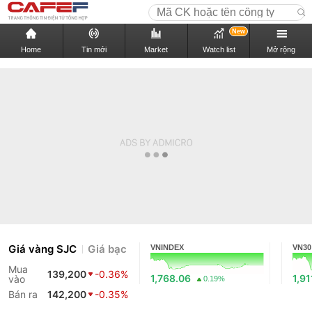
New
Home
Tin mới
Market
Watch list
Mở rộng
Giá vàng SJC
Giá bạc
VNINDEX
VN30
Mua
139,200
-0.36%
1,768.06
1,91
vào
0.19%
Bán ra
142,200
-0.35%