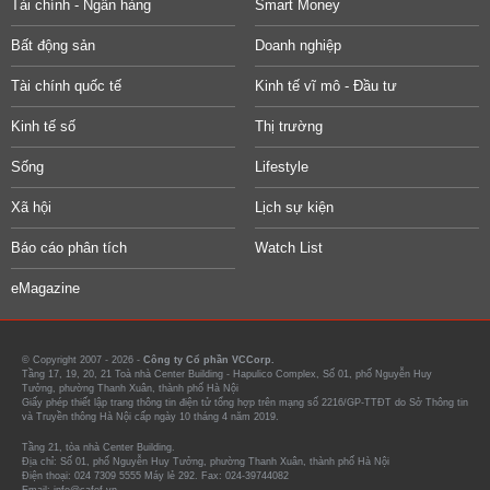
Tài chính - Ngân hàng
Smart Money
Bất động sản
Doanh nghiệp
Tài chính quốc tế
Kinh tế vĩ mô - Đầu tư
Kinh tế số
Thị trường
Sống
Lifestyle
Xã hội
Lịch sự kiện
Báo cáo phân tích
Watch List
eMagazine
© Copyright 2007 - 2026 -
Công ty Cổ phần VCCorp.
Tầng 17, 19, 20, 21 Toà nhà Center Building - Hapulico Complex, Số 01, phố Nguyễn Huy
Tưởng, phường Thanh Xuân, thành phố Hà Nội
Giấy phép thiết lập trang thông tin điện tử tổng hợp trên mạng số 2216/GP-TTĐT do Sở Thông tin
và Truyền thông Hà Nội cấp ngày 10 tháng 4 năm 2019.
Tầng 21, tòa nhà Center Building.
Địa chỉ: Số 01, phố Nguyễn Huy Tưởng, phường Thanh Xuân, thành phố Hà Nội
Điện thoại: 024 7309 5555 Máy lẻ 292. Fax: 024-39744082