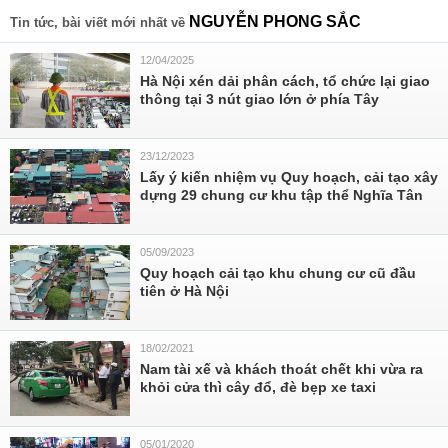
NGUYỄN PHONG SẮC
Tin tức, bài viết mới nhất về
12/04/2025
Hà Nội xén dải phân cách, tổ chức lại giao
thông tại 3 nút giao lớn ở phía Tây
23/12/2023
Lấy ý kiến nhiệm vụ Quy hoạch, cải tạo xây
dựng 29 chung cư khu tập thể Nghĩa Tân
05/09/2023
Quy hoạch cải tạo khu chung cư cũ đầu
tiên ở Hà Nội
18/02/2021
Nam tài xế và khách thoát chết khi vừa ra
khỏi cửa thì cây đổ, đè bẹp xe taxi
05/01/2020