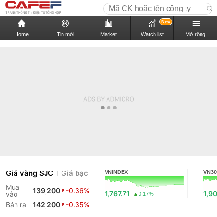
New
Home
Tin mới
Market
Watch list
Mở rộng
Giá vàng SJC
Giá bạc
VNINDEX
VN30
Mua
139,200
-0.36%
1,767.71
1,90
vào
0.17%
Bán ra
142,200
-0.35%