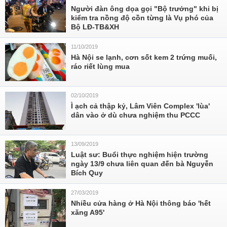
Người đàn ông dọa gọi "Bộ trưởng" khi bị
kiểm tra nồng độ cồn từng là Vụ phó của
Bộ LĐ-TB&XH
11/10/2019
Hà Nội se lạnh, cơn sốt kem 2 trứng muối,
ráo riết lùng mua
02/10/2019
Ì ạch cả thập kỷ, Lâm Viên Complex 'lùa'
dân vào ở dù chưa nghiệm thu PCCC
13/09/2019
Luật sư: Buổi thực nghiệm hiện trường
ngày 13/9 chưa liên quan đến bà Nguyễn
Bích Quy
27/03/2019
Nhiều cửa hàng ở Hà Nội thông báo 'hết
xăng A95'