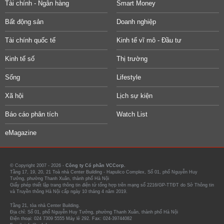
Tài chính - Ngân hàng
Smart Money
Bất động sản
Doanh nghiệp
Tài chính quốc tế
Kinh tế vĩ mô - Đầu tư
Kinh tế số
Thị trường
Sống
Lifestyle
Xã hội
Lịch sự kiện
Báo cáo phân tích
Watch List
eMagazine
© Copyright 2007 - 2026 -
Công ty Cổ phần VCCorp.
Tầng 17, 19, 20, 21 Toà nhà Center Building - Hapulico Complex, Số 01, phố Nguyễn Huy
Tưởng, phường Thanh Xuân, thành phố Hà Nội
Giấy phép thiết lập trang thông tin điện tử tổng hợp trên mạng số 2216/GP-TTĐT do Sở Thông tin
và Truyền thông Hà Nội cấp ngày 10 tháng 4 năm 2019.
Tầng 21, tòa nhà Center Building.
Địa chỉ: Số 01, phố Nguyễn Huy Tưởng, phường Thanh Xuân, thành phố Hà Nội
Điện thoại: 024 7309 5555 Máy lẻ 292. Fax: 024-39744082