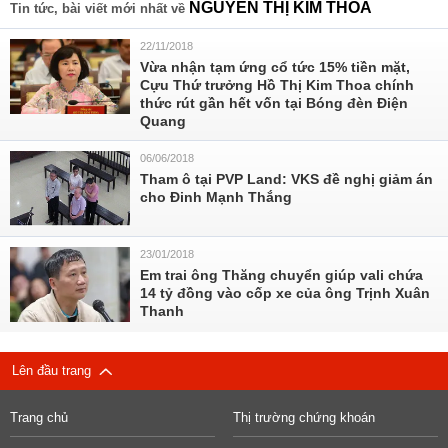
NGUYỄN THỊ KIM THOA
Tin tức, bài viết mới nhất về
22/11/2018
Vừa nhận tạm ứng cổ tức 15% tiền mặt,
Cựu Thứ trưởng Hồ Thị Kim Thoa chính
thức rút gần hết vốn tại Bóng đèn Điện
Quang
06/06/2018
Tham ô tại PVP Land: VKS đề nghị giảm án
cho Đinh Mạnh Thắng
23/01/2018
Em trai ông Thăng chuyển giúp vali chứa
14 tỷ đồng vào cốp xe của ông Trịnh Xuân
Thanh
Lên đầu trang
Trang chủ
Thị trường chứng khoán