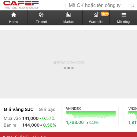
New
Home
Tin mới
Market
Watch list
Mở rộng
Giá vàng SJC
Giá bạc
VNINDEX
VN30
Mua vào
141,000
0.57%
1,768.06
1,91
0.19%
Bán ra
144,000
0.56%