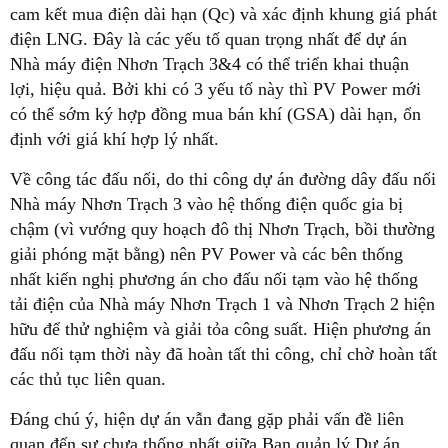
cam kết mua điện dài hạn (Qc) và xác định khung giá phát
điện LNG. Đây là các yếu tố quan trọng nhất để dự án
Nhà máy điện Nhơn Trạch 3&4 có thể triển khai thuận
lợi, hiệu quả. Bởi khi có 3 yếu tố này thì PV Power mới
có thể sớm ký hợp đồng mua bán khí (GSA) dài hạn, ổn
định với giá khí hợp lý nhất.
Về công tác đấu nối, do thi công dự án đường dây đấu nối
Nhà máy Nhơn Trạch 3 vào hệ thống điện quốc gia bị
chậm (vì vướng quy hoạch đô thị Nhơn Trạch, bồi thường
giải phóng mặt bằng) nên PV Power và các bên thống
nhất kiến nghị phương án cho đấu nối tạm vào hệ thống
tải điện của Nhà máy Nhơn Trạch 1 và Nhơn Trạch 2 hiện
hữu để thử nghiệm và giải tỏa công suất. Hiện phương án
đấu nối tạm thời này đã hoàn tất thi công, chỉ chờ hoàn tất
các thủ tục liên quan.
Đáng chú ý, hiện dự án vẫn đang gặp phải vấn đề liên
quan đến sự chưa thống nhất giữa Ban quản lý Dự án