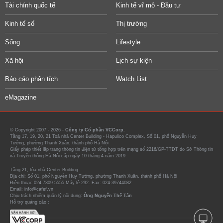
Tài chính quốc tế
Kinh tế vĩ mô - Đầu tư
Kinh tế số
Thị trường
Sống
Lifestyle
Xã hội
Lịch sự kiện
Báo cáo phân tích
Watch List
eMagazine
© Copyright 2007 - 2026 -
Công ty Cổ phần VCCorp.
Tầng 17, 19, 20, 21 Toà nhà Center Building - Hapulico Complex, Số 01, phố Nguyễn Huy
Tưởng, phường Thanh Xuân, thành phố Hà Nội
Giấy phép thiết lập trang thông tin điện tử tổng hợp trên mạng số 2216/GP-TTĐT do Sở Thông tin
và Truyền thông Hà Nội cấp ngày 10 tháng 4 năm 2019.
Tầng 21, tòa nhà Center Building.
Địa chỉ: Số 01, phố Nguyễn Huy Tưởng, phường Thanh Xuân, thành phố Hà Nội
Điện thoại: 024 7309 5555 Máy lẻ 292. Fax: 024-39744082
Email: info@cafef.vn
Chịu trách nhiệm quản lý nội dung:
Ông Nguyễn Thế Tân
Hỗ trợ quảng cáo :