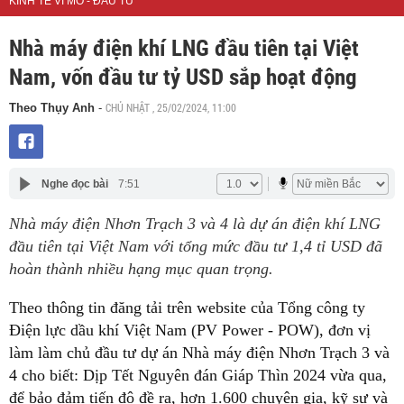
KINH TẾ VĨ MÔ - ĐẦU TƯ
Nhà máy điện khí LNG đầu tiên tại Việt
Nam, vốn đầu tư tỷ USD sắp hoạt động
CHỦ NHẬT , 25/02/2024, 11:00
Theo Thụy Anh
-
Nghe đọc bài
7:51
Nhà máy điện Nhơn Trạch 3 và 4 là dự án điện khí LNG
đầu tiên tại Việt Nam với tổng mức đầu tư 1,4 tỉ USD đã
hoàn thành nhiều hạng mục quan trọng.
Theo thông tin đăng tải trên website của Tổng công ty
Điện lực dầu khí Việt Nam (PV Power - POW), đơn vị
làm làm chủ đầu tư dự án Nhà máy điện Nhơn Trạch 3 và
4 cho biết: Dịp Tết Nguyên đán Giáp Thìn 2024 vừa qua,
để bảo đảm tiến độ đề ra, hơn 1.600 chuyên gia, kỹ sư và