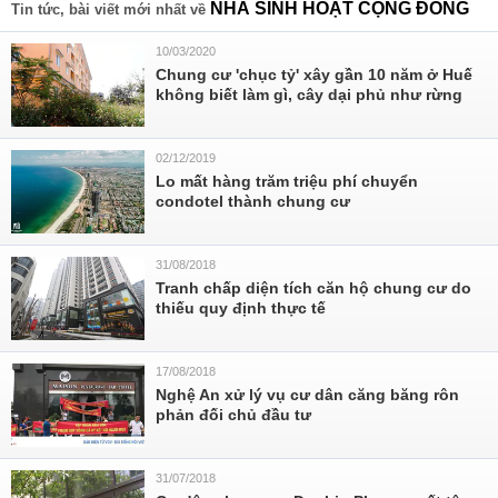
NHÀ SINH HOẠT CỘNG ĐỒNG
Tin tức, bài viết mới nhất về
10/03/2020
Chung cư 'chục tỷ' xây gần 10 năm ở Huế
không biết làm gì, cây dại phủ như rừng
02/12/2019
Lo mất hàng trăm triệu phí chuyển
condotel thành chung cư
31/08/2018
Tranh chấp diện tích căn hộ chung cư do
thiếu quy định thực tế
17/08/2018
Nghệ An xử lý vụ cư dân căng băng rôn
phản đối chủ đầu tư
31/07/2018