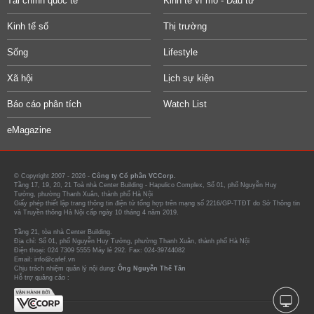
Tài chính quốc tế
Kinh tế vĩ mô - Đầu tư
Kinh tế số
Thị trường
Sống
Lifestyle
Xã hội
Lịch sự kiện
Báo cáo phân tích
Watch List
eMagazine
© Copyright 2007 - 2026 -
Công ty Cổ phần VCCorp.
Tầng 17, 19, 20, 21 Toà nhà Center Building - Hapulico Complex, Số 01, phố Nguyễn Huy
Tưởng, phường Thanh Xuân, thành phố Hà Nội
Giấy phép thiết lập trang thông tin điện tử tổng hợp trên mạng số 2216/GP-TTĐT do Sở Thông tin
và Truyền thông Hà Nội cấp ngày 10 tháng 4 năm 2019.
Tầng 21, tòa nhà Center Building.
Địa chỉ: Số 01, phố Nguyễn Huy Tưởng, phường Thanh Xuân, thành phố Hà Nội
Điện thoại: 024 7309 5555 Máy lẻ 292. Fax: 024-39744082
Email: info@cafef.vn
Chịu trách nhiệm quản lý nội dung:
Ông Nguyễn Thế Tân
Hỗ trợ quảng cáo :