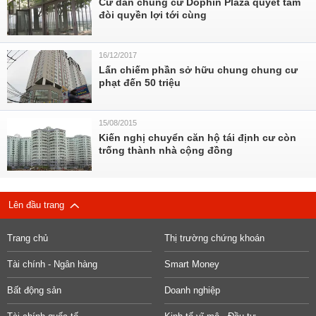
Cư dân chung cư Dophin Plaza quyết tâm
đòi quyền lợi tới cùng
16/12/2017
Lấn chiếm phần sở hữu chung chung cư
phạt đến 50 triệu
15/08/2015
Kiến nghị chuyển căn hộ tái định cư còn
trống thành nhà cộng đồng
Lên đầu trang
Trang chủ
Thị trường chứng khoán
Tài chính - Ngân hàng
Smart Money
Bất động sản
Doanh nghiệp