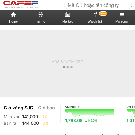
New
Home
Tin mới
Market
Watch list
Mở rộng
Giá vàng SJC
Giá bạc
VNINDEX
VN30
Mua vào
141,000
0%
1,768.06
1,91
0.19%
Bán ra
144,000
0%