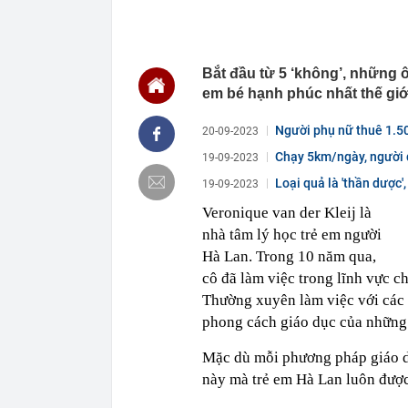
00:01
VNPT nắm giữ 
Viettel Global
00:01
Nắm trong ta
MWG chỉ nga
Bắt đầu từ 5 ‘không’, những
00:01
Khám xét ngôi
em bé hạnh phúc nhất thế giớ
5 thỏi vàng gi
23:28
4 dấu hiệu nh
Người phụ nữ thuê 1.50
20-09-2023
23:12
Quốc gia có l
Chạy 5km/ngày, người 
19-09-2023
vượt Hàn Quốc
thứ...
23:01
Người bán trá
Loại quả là 'thần dược'
19-09-2023
nghề lại kiểm 
Veronique van der Kleij là
23:00
Tiếp viên tàu
nhà tâm lý học trẻ em người
sao nhiều hơn
Hà Lan. Trong 10 năm qua,
22:34
Cụ bà 70 tuổi
biết bí quyết
cô đã làm việc trong lĩnh vực c
22:34
Ngôi nhà chứ
Thường xuyên làm việc với các 
phong cách giáo dục của những 
22:31
Giá vàng vượt
22:30
Một doanh ngh
Mặc dù mỗi phương pháp giáo d
22:08
Lời khuyên ch
này mà trẻ em Hà Lan luôn được