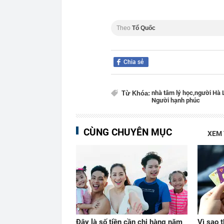
Theo
Tổ Quốc
Chia sẻ
nhà tâm lý học,
người Hà 
Từ Khóa:
Người hạnh phúc
CÙNG CHUYÊN MỤC
XEM
Đây là số tiền cần chi hàng năm
Vì sao 