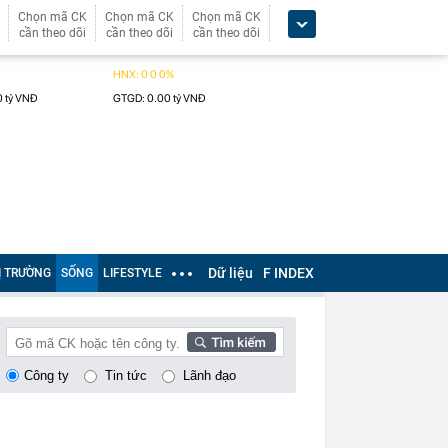
Chọn mã CK
Chọn mã CK
Chọn mã CK
cần theo dõi
cần theo dõi
cần theo dõi
Dữ liệu
F INDEX
Ị TRƯỜNG
SỐNG
LIFESTYLE
Công ty
Tin tức
Lãnh đạo