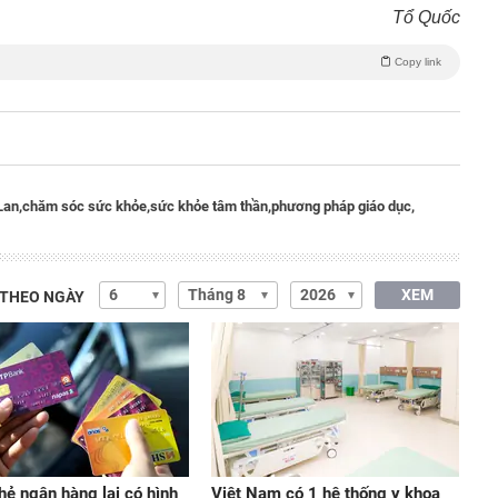
Tổ Quốc
Copy link
Lan,
chăm sóc sức khỏe,
sức khỏe tâm thần,
phương pháp giáo dục,
XEM
 THEO NGÀY
thẻ ngân hàng lại có hình
Việt Nam có 1 hệ thống y khoa