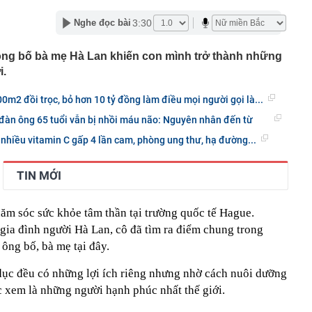
lượng tiền hơn 62.000 tỷ đồng, lớn hơn cả Vinhomes,
3:30
Nghe đọc bài
y Điện Máy Xanh, Bách Hóa Xanh, An Khang, vốn hóa
ng DMX
 ông bố bà mẹ Hà Lan khiến con mình trở thành những
 nhà cổ, phát hiện 'kho báu' gồm 1.000 đồng tiền vàng và
i.
ấu trong nhiều ngăn bí mật - giá trị hơn 18 tỷ đồng
ận biết ngôi nhà có phong thuỷ không thuận lợi
0m2 đồi trọc, bỏ hơn 10 tỷ đồng làm điều mọi người gọi là...
ượng khách đến Việt Nam đông nhất 7 tháng đầu năm,
đàn ông 65 tuổi vẫn bị nhồi máu não: Nguyên nhân đến từ
 và Nga, gấp gần 6 lần Ấn Độ
i cây tiết lộ: Khách thường chọn quả to, người trong
, nhiều vitamin C gấp 4 lần cam, phòng ung thư, hạ đường...
tra 5 chi tiết này trước
 cao tốc quỳ gối 1h an ủi khách: 7 năm sau ở khách sạn 5
TIN MỚI
 ở nhà, bay hạng thương gia
 có xương trẻ khỏe như phụ nữ 30, bác sĩ kinh ngạc khi
hăm sóc sức khỏe tâm thần tại trường quốc tế Hague.
a đựng tâm huyết của NSND Tự Long
gia đình người Hà Lan, cô đã tìm ra điểm chung trong
ông bố, bà mẹ tại đây.
 4.300 USD/ounce, chuyên gia dự báo đỉnh mới
iệp dầu khí đem hơn 42.200 tỷ đồng gửi ngân hàng
ục đều có những lợi ích riêng nhưng nhờ cách nuôi dưỡng
o những người không rút điện ấm siêu tốc trước khi ngủ
 xem là những người hạnh phúc nhất thế giới.