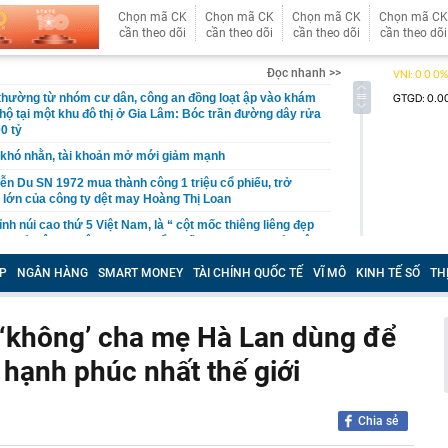
Chọn mã CK
Chọn mã CK
Chọn mã CK
Chọn mã CK
cần theo dõi
cần theo dõi
cần theo dõi
cần theo dõi
Đọc nhanh >>
 thường từ nhóm cư dân, công an đồng loạt ập vào khám
 hộ tại một khu đô thị ở Gia Lâm: Bóc trần đường dây rửa
0 tỷ
khó nhằn, tài khoản mở mới giảm mạnh
ễn Du SN 1972 mua thành công 1 triệu cổ phiếu, trở
 lớn của công ty dệt may Hoàng Thị Loan
đỉnh núi cao thứ 5 Việt Nam, là “ cột mốc thiêng liêng đẹp
ng” ở độ cao trên 3.000m, điểm đến "trong mơ" của dân
P
NGÂN HÀNG
SMART MONEY
TÀI CHÍNH QUỐC TẾ
VĨ MÔ
KINH TẾ SỐ
TH
 hệ thống y khoa tư nhân sở hữu 14 bệnh viện, 2.900
vừa được vinh danh "Hệ thống Y khoa tốt nhất Việt Nam
5 ‘không’ cha mẹ Hà Lan dùng để
hoán bị HoSE cắt margin trong tháng 8
 hạnh phúc nhất thế giới
iệp Việt thu hơn 1 tỷ USD ở nước ngoài trong nửa đầu
i nhuận tăng hơn 120%
Vietcap dự phóng VN-Index có thể chạm mốc 1.885 điểm
Chia sẻ
áng 8