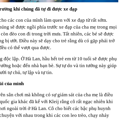
rường khi chúng đã tự đi được xe đạp
cho các con của mình làm quen với xe đạp từ rất sớm.
chúng sẽ được ngồi phía trước xe đạp của cha mẹ trong mọi
ọ còn đèo con đi trong trời mưa. Tất nhiên, các bé sẽ được
bị ướt. Điều này sẽ dạy cho trẻ rằng dù có gặp phải trở
đều có thể vượt qua được.
 độc lập. Ở Hà Lan, hầu hết trẻ em từ 10 tuổi sẽ được phụ
ường hoặc đến nhà bạn bè. Sự tự do và tin tưởng này giúp
i tự chủ, tự lập và tự tin.
cái của mình
rên sân chơi mà không có sự giám sát của cha mẹ là điều
uốc gia khác đã kể với Kleij rằng cô rất ngạc nhiên khi
hơi ngoài trời ở Hà Lan. Cô cho biết các bậc phụ huynh
ò chuyện với nhau trong khi các con leo trèo, chạy nhảy