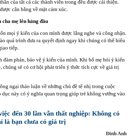
thần của tất cả các thành viên trong đều được cải thiện.
 được cân bằng về mặt cảm xúc.
a cha mẹ lên hàng đầu
ốn mọi ý kiến của con mình được lắng nghe và công nhận.
ào quá trình đưa ra quyết định ngay khi chúng có thể hiểu
iao tiếp.
h đàm phán, bảo vệ ý kiến của mình. Khi bố mẹ hỏi ý kiến
 chúng sẽ có cơ hội phát triển ý thức tích cực về giá trị
ng ngại thảo luận về những chủ đề tế nhị trong cuộc
áo dục này có ý nghĩa quan trọng giúp trẻ không vướng vào
việc đến 30 lần vẫn thất nghiệp: Không có
ỉ là bạn chưa có giá trị
Đinh Anh