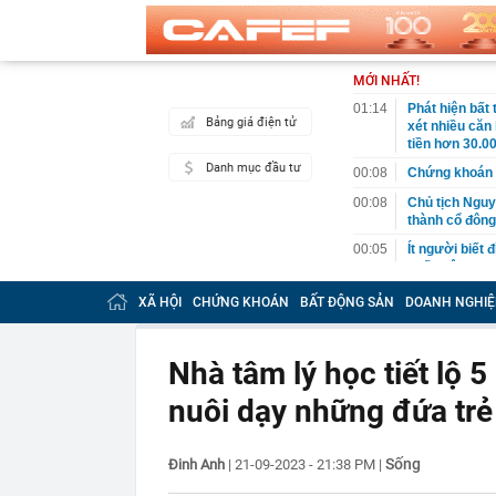
MỚI NHẤT!
01:14
Phát hiện bất
Bảng giá điện tử
xét nhiều căn
tiền hơn 30.00
Danh mục đầu tư
00:08
Chứng khoán 
00:08
Chủ tịch Nguy
thành cổ đông
00:05
Ít người biết 
nhất biên cươ
trekking
XÃ HỘI
CHỨNG KHOÁN
BẤT ĐỘNG SẢN
DOANH NGHIỆ
00:05
Việt Nam có 1
giường bệnh, 
2026"
Nhà tâm lý học tiết lộ 
00:05
56 mã chứng k
nuôi dạy những đứa trẻ
00:03
Một doanh ngh
năm 2026, lợ
00:03
Chứng khoán 
Sống
Đinh Anh
|
21-09-2023 - 21:38 PM
|
ngay trong th