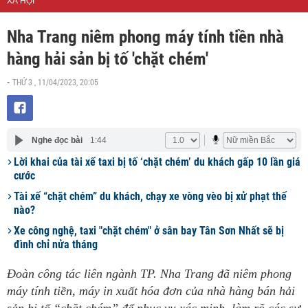
XÃ HỘI
Nha Trang niêm phong máy tính tiền nhà
hàng hải sản bị tố 'chặt chém'
THỨ 3 , 11/04/2023, 20:05
-
Nghe đọc bài
1:44
Lời khai của tài xế taxi bị tố ‘chặt chém’ du khách gấp 10 lần giá
cước
Tài xế “chặt chém” du khách, chạy xe vòng vèo bị xử phạt thế
nào?
Xe công nghệ, taxi "chặt chém" ở sân bay Tân Sơn Nhất sẽ bị
đình chỉ nửa tháng
Đoàn công tác liên ngành TP. Nha Trang đã niêm phong
máy tính tiền, máy in xuất hóa đơn của nhà hàng bán hải