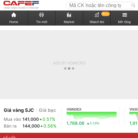
New
Home
Tin mới
Market
Watch list
Mở rộng
Giá vàng SJC
Giá bạc
VNINDEX
VN30
Mua vào
141,000
0.57%
1,768.06
1,91
0.19%
Bán ra
144,000
0.56%