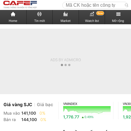
New
Home
Tin mới
Market
Watch list
Mở rộng
Giá vàng SJC
Giá bạc
VNINDEX
VN30
Mua vào
141,100
0%
1,776.77
1,92
0.49%
Bán ra
144,100
0%