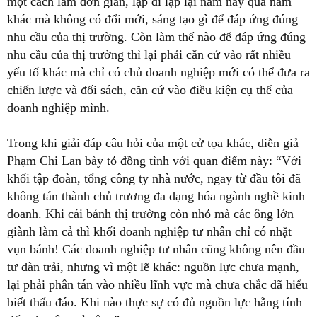
một cách làm đơn giản, lặp đi lặp lại năm này qua năm
khác mà không có đổi mới, sáng tạo gì để đáp ứng đúng
nhu cầu của thị trường. Còn làm thế nào để đáp ứng đúng
nhu cầu của thị trường thì lại phải căn cứ vào rất nhiều
yếu tố khác mà chỉ có chủ doanh nghiệp mới có thể đưa ra
chiến lược và đối sách, căn cứ vào điều kiện cụ thể của
doanh nghiệp mình.
Trong khi giải đáp câu hỏi của một cử tọa khác, diễn giả
Phạm Chi Lan bày tỏ đồng tình với quan điểm này: “Với
khối tập đoàn, tổng công ty nhà nước, ngay từ đầu tôi đã
không tán thành chủ trương đa dạng hóa ngành nghề kinh
doanh. Khi cái bánh thị trường còn nhỏ mà các ông lớn
giành làm cả thì khối doanh nghiệp tư nhân chỉ có nhặt
vụn bánh! Các doanh nghiệp tư nhân cũng không nên đầu
tư dàn trải, nhưng vì một lẽ khác: nguồn lực chưa mạnh,
lại phải phân tán vào nhiều lĩnh vực mà chưa chắc đã hiểu
biết thấu đáo. Khi nào thực sự có đủ nguồn lực hẵng tính