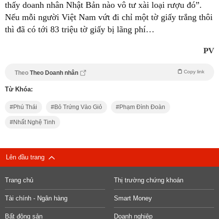
thấy doanh nhân Nhật Bản nào vô tư xài loại rượu đó”.
Nếu mỗi người Việt Nam vứt đi chỉ một tờ giấy trắng thôi
thì đã có tới 83 triệu tờ giấy bị lãng phí…
PV
Copy link
Theo
Theo Doanh nhân
Từ Khóa:
Phú Thái
Bỏ Trứng Vào Giỏ
Phạm Đình Đoàn
Nhất Nghệ Tinh
Lên đầu trang
Trang chủ
Thị trường chứng khoán
Tài chính - Ngân hàng
Smart Money
Bất động sản
Doanh nghiệp