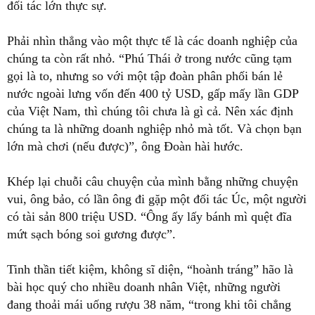
đối tác lớn thực sự.
Phải nhìn thẳng vào một thực tế là các doanh nghiệp của
chúng ta còn rất nhỏ. “Phú Thái ở trong nước cũng tạm
gọi là to, nhưng so với một tập đoàn phân phối bán lẻ
nước ngoài lưng vốn đến 400 tỷ USD, gấp mấy lần GDP
của Việt Nam, thì chúng tôi chưa là gì cả. Nên xác định
chúng ta là những doanh nghiệp nhỏ mà tốt. Và chọn bạn
lớn mà chơi (nếu được)”, ông Đoàn hài hước.
Khép lại chuỗi câu chuyện của mình bằng những chuyện
vui, ông bảo, có lần ông đi gặp một đối tác Úc, một người
có tài sản 800 triệu USD. “Ông ấy lấy bánh mì quệt đĩa
mứt sạch bóng soi gương được”.
Tinh thần tiết kiệm, không sĩ diện, “hoành tráng” hão là
bài học quý cho nhiều doanh nhân Việt, những người
đang thoải mái uống rượu 38 năm, “trong khi tôi chẳng