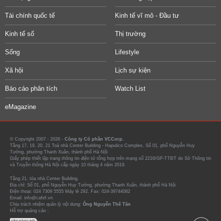
Tài chính quốc tế
Kinh tế vĩ mô - Đầu tư
Kinh tế số
Thị trường
Sống
Lifestyle
Xã hội
Lịch sự kiện
Báo cáo phân tích
Watch List
eMagazine
© Copyright 2007 - 2026 -
Công ty Cổ phần VCCorp.
Tầng 17, 19, 20, 21 Toà nhà Center Building - Hapulico Complex, Số 01, phố Nguyễn Huy
Tưởng, phường Thanh Xuân, thành phố Hà Nội
Giấy phép thiết lập trang thông tin điện tử tổng hợp trên mạng số 2216/GP-TTĐT do Sở Thông tin
và Truyền thông Hà Nội cấp ngày 10 tháng 4 năm 2019.
Tầng 21, tòa nhà Center Building.
Địa chỉ: Số 01, phố Nguyễn Huy Tưởng, phường Thanh Xuân, thành phố Hà Nội
Điện thoại: 024 7309 5555 Máy lẻ 292. Fax: 024-39744082
Email: info@cafef.vn
Chịu trách nhiệm quản lý nội dung:
Ông Nguyễn Thế Tân
Hỗ trợ quảng cáo :