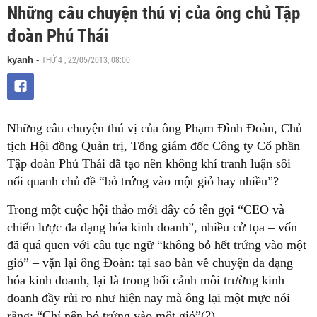
Những câu chuyện thú vị của ông chủ Tập
đoàn Phú Thái
THỨ 4 , 22/05/2013, 08:00
kyanh
-
Những câu chuyện thú vị của ông Phạm Đình Đoàn, Chủ
tịch Hội đồng Quản trị, Tổng giám đốc Công ty Cổ phần
Tập đoàn Phú Thái đã tạo nên không khí tranh luận sôi
nổi quanh chủ đề “bỏ trứng vào một giỏ hay nhiều”?
Trong một cuộc hội thảo mới đây có tên gọi “CEO và
chiến lược đa dạng hóa kinh doanh”, nhiều cử tọa – vốn
đã quá quen với câu tục ngữ “không bỏ hết trứng vào một
giỏ” – vặn lại ông Đoàn: tại sao bàn về chuyện đa dạng
hóa kinh doanh, lại là trong bối cảnh môi trường kinh
doanh đầy rủi ro như hiện nay mà ông lại một mực nói
rằng: “Chỉ nên bỏ trứng vào một giỏ”(?)