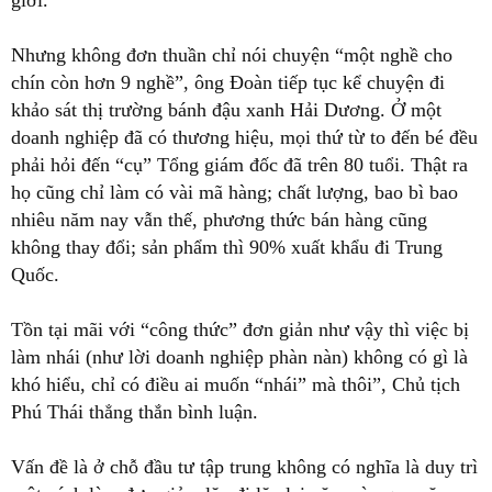
giới.
Nhưng không đơn thuần chỉ nói chuyện “một nghề cho
chín còn hơn 9 nghề”, ông Đoàn tiếp tục kể chuyện đi
khảo sát thị trường bánh đậu xanh Hải Dương. Ở một
doanh nghiệp đã có thương hiệu, mọi thứ từ to đến bé đều
phải hỏi đến “cụ” Tổng giám đốc đã trên 80 tuổi. Thật ra
họ cũng chỉ làm có vài mã hàng; chất lượng, bao bì bao
nhiêu năm nay vẫn thế, phương thức bán hàng cũng
không thay đổi; sản phẩm thì 90% xuất khẩu đi Trung
Quốc.
Tồn tại mãi với “công thức” đơn giản như vậy thì việc bị
làm nhái (như lời doanh nghiệp phàn nàn) không có gì là
khó hiểu, chỉ có điều ai muốn “nhái” mà thôi”, Chủ tịch
Phú Thái thẳng thắn bình luận.
Vấn đề là ở chỗ đầu tư tập trung không có nghĩa là duy trì