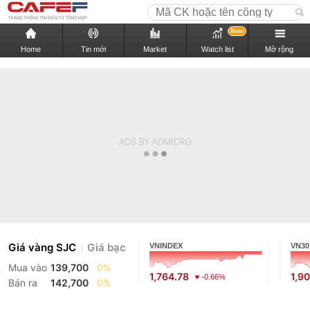
New
Home
Tin mới
Market
Watch list
Mở rộng
Giá vàng SJC
Giá bạc
VNINDEX
VN30
Mua vào
139,700
0%
1,764.78
1,9
-0.66%
Bán ra
142,700
0%