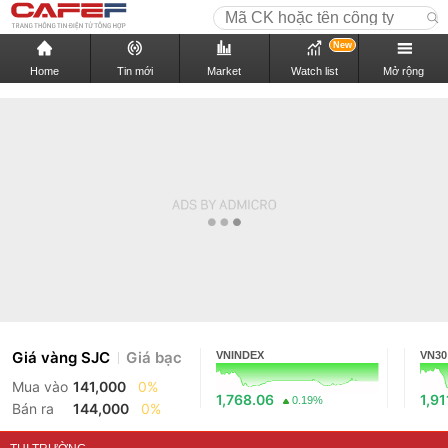
New
Home
Tin mới
Market
Watch list
Mở rộng
Giá vàng SJC
Giá bạc
VNINDEX
VN30
Mua vào
141,000
0%
1,768.06
1,91
0.19%
Bán ra
144,000
0%