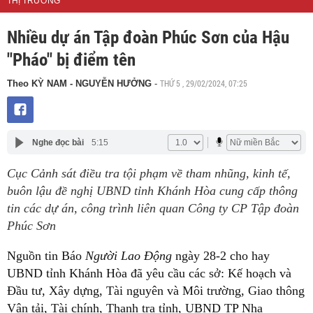
THỊ TRƯỜNG
Nhiều dự án Tập đoàn Phúc Sơn của Hậu
"Pháo" bị điểm tên
THỨ 5 , 29/02/2024, 07:25
Theo KỲ NAM - NGUYỄN HƯỞNG
-
Nghe đọc bài
5:15
Cục Cảnh sát điều tra tội phạm về tham nhũng, kinh tế,
buôn lậu đề nghị UBND tỉnh Khánh Hòa cung cấp thông
tin các dự án, công trình liên quan Công ty CP Tập đoàn
Phúc Sơn
Nguồn tin Báo
Người Lao Động
ngày 28-2 cho hay
UBND tỉnh Khánh Hòa đã yêu cầu các sở: Kế hoạch và
Đầu tư, Xây dựng, Tài nguyên và Môi trường, Giao thông
Vận tải, Tài chính, Thanh tra tỉnh, UBND TP Nha