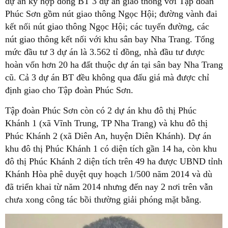
dự án ký hợp đồng BT 3 dự án giao thông với Tập đoàn
Phúc Sơn gồm nút giao thông Ngọc Hội; đường vành đai
kết nối nút giao thông Ngọc Hội; các tuyến đường, các
nút giao thông kết nối với khu sân bay Nha Trang. Tổng
mức đầu tư 3 dự án là 3.562 tỉ đồng, nhà đầu tư được
hoàn vốn hơn 20 ha đất thuộc dự án tại sân bay Nha Trang
cũ. Cả 3 dự án BT đều không qua đấu giá mà được chỉ
định giao cho Tập đoàn Phúc Sơn.
Tập đoàn Phúc Sơn còn có 2 dự án khu đô thị Phúc
Khánh 1 (xã Vĩnh Trung, TP Nha Trang) và khu đô thị
Phúc Khánh 2 (xã Diên An, huyện Diên Khánh). Dự án
khu đô thị Phúc Khánh 1 có diện tích gần 14 ha, còn khu
đô thị Phúc Khánh 2 diện tích trên 49 ha được UBND tỉnh
Khánh Hòa phê duyệt quy hoạch 1/500 năm 2014 và dù
đã triển khai từ năm 2014 nhưng đến nay 2 nơi trên vẫn
chưa xong công tác bồi thường giải phóng mặt bằng.