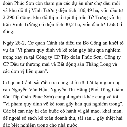
đoàn Phúc Sơn còn tham gia các dự án như chợ đầu mối
và khu đô thị Vĩnh Tường diện tích 186,49 ha, vốn đầu tư
2.290 tỉ đồng; khu đô thị mới tại thị trấn Tứ Trưng và thị
trấn Vĩnh Tường có diện tích 30,2 ha, vốn đầu tư 1.668 tỉ
đồng..
Ngày 26-2, Cơ quan Cảnh sát điều tra Bộ Công an khởi tố
vụ án "Vi phạm quy định về kế toán gây hậu quả nghiêm
trọng xảy ra tại Công ty CP Tập đoàn Phúc Sơn, Công ty
CP Đầu tư thương mại và Bất động sản Thăng Long và
các đơn vị liên quan".
Cơ quan Cảnh sát điều tra cũng khởi tố, bắt tạm giam bị
can Nguyễn Văn Hậu, Nguyễn Thị Hằng (Phó Tổng Giám
đốc Tập đoàn Phúc Sơn) cùng 4 người khác cùng về tội
"Vi phạm quy định về kế toán gây hậu quả nghiêm trọng".
Các bị can này bị cáo buộc có hành vi giả mạo, khai man,
để ngoài sổ sách kế toán doanh thu, tài sản... gây thiệt hại
đặc biệt nghiêm trọng cho nhà nước.