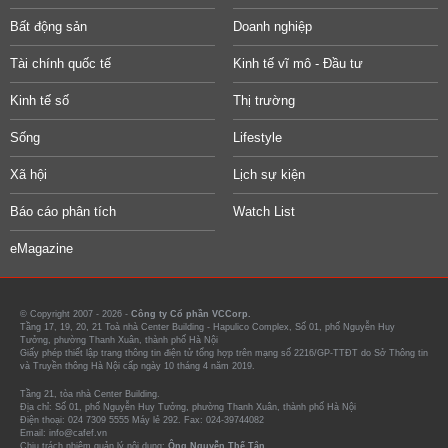
Bất động sản
Doanh nghiệp
Tài chính quốc tế
Kinh tế vĩ mô - Đầu tư
Kinh tế số
Thị trường
Sống
Lifestyle
Xã hội
Lịch sự kiện
Báo cáo phân tích
Watch List
eMagazine
© Copyright 2007 - 2026 -
Công ty Cổ phần VCCorp.
Tầng 17, 19, 20, 21 Toà nhà Center Building - Hapulico Complex, Số 01, phố Nguyễn Huy
Tưởng, phường Thanh Xuân, thành phố Hà Nội
Giấy phép thiết lập trang thông tin điện tử tổng hợp trên mạng số 2216/GP-TTĐT do Sở Thông tin
và Truyền thông Hà Nội cấp ngày 10 tháng 4 năm 2019.
Tầng 21, tòa nhà Center Building.
Địa chỉ: Số 01, phố Nguyễn Huy Tưởng, phường Thanh Xuân, thành phố Hà Nội
Điện thoại: 024 7309 5555 Máy lẻ 292. Fax: 024-39744082
Email: info@cafef.vn
Chịu trách nhiệm quản lý nội dung:
Ông Nguyễn Thế Tân