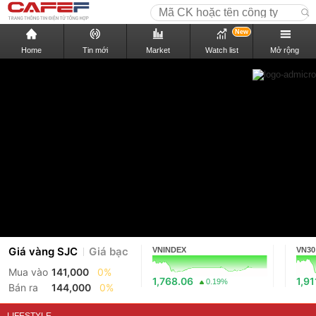
New
Home
Tin mới
Market
Watch list
Mở rộng
Giá vàng SJC
Giá bạc
VNINDEX
VN30
Mua vào
141,000
0%
1,768.06
1,91
0.19%
Bán ra
144,000
0%