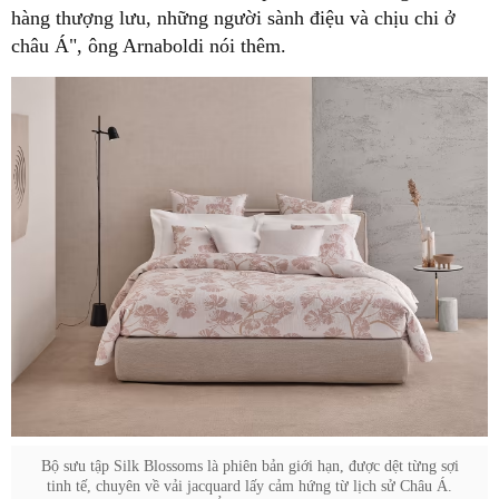
hàng thượng lưu, những người sành điệu và chịu chi ở
tinh tế, chuyên về vải jacquard lấy cảm hứng từ lịch sử Châu Á.