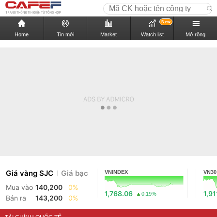
New
Home
Tin mới
Market
Watch list
Mở rộng
Giá vàng SJC
Giá bạc
VNINDEX
VN30
Mua vào
140,200
0%
1,768.06
1,91
0.19%
Bán ra
143,200
0%