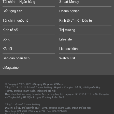
Tài chính - Ngân hàng
Smart Money
Bất động sản
Doanh nghiệp
Tài chính quốc tế
Kinh tế vĩ mô - Đầu tư
Kinh tế số
Thị trường
Sống
Lifestyle
Xã hội
Lịch sự kiện
Báo cáo phân tích
Watch List
eMagazine
© Copyright 2007 - 2026 -
Công ty Cổ phần VCCorp.
Tầng 17, 19, 20, 21 Toà nhà Center Building - Hapulico Complex, Số 01, phố Nguyễn Huy
Tưởng, phường Thanh Xuân, thành phố Hà Nội
Giấy phép thiết lập trang thông tin điện tử tổng hợp trên mạng số 2216/GP-TTĐT do Sở Thông tin
và Truyền thông Hà Nội cấp ngày 10 tháng 4 năm 2019.
Tầng 21, tòa nhà Center Building.
Địa chỉ: Số 01, phố Nguyễn Huy Tưởng, phường Thanh Xuân, thành phố Hà Nội
Điện thoại: 024 7309 5555 Máy lẻ 292. Fax: 024-39744082