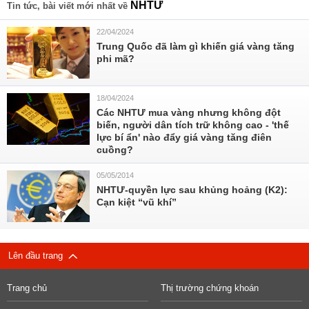
NHTƯ
Tin tức, bài viết mới nhất về
22/04/2024
Trung Quốc đã làm gì khiến giá vàng tăng
phi mã?
18/04/2024
Các NHTƯ mua vàng nhưng không đột
biến, người dân tích trữ không cao - 'thế
lực bí ẩn' nào đẩy giá vàng tăng điên
cuồng?
05/05/2014
NHTƯ-quyền lực sau khủng hoảng (K2):
Cạn kiệt “vũ khí”
Lên đầu trang
Trang chủ
Thị trường chứng khoán