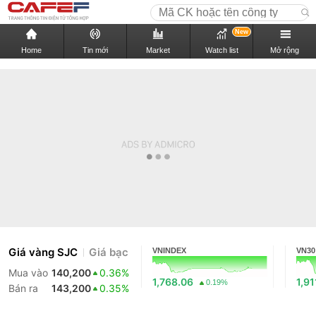
New
Home
Tin mới
Market
Watch list
Mở rộng
Giá vàng SJC
Giá bạc
VNINDEX
VN30
Mua vào
140,200
0.36%
1,768.06
1,91
0.19%
Bán ra
143,200
0.35%