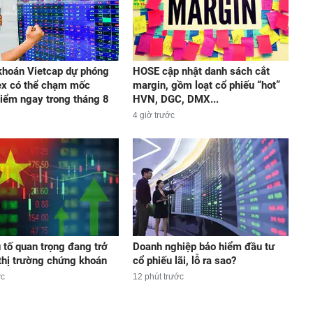
hoán Vietcap dự phóng
HOSE cập nhật danh sách cắt
ex có thể chạm mốc
margin, gồm loạt cổ phiếu “hot”
iểm ngay trong tháng 8
HVN, DGC, DMX...
4 giờ trước
 tố quan trọng đang trở
Doanh nghiệp bảo hiểm đầu tư
n thị trường chứng khoán
cổ phiếu lãi, lỗ ra sao?
ớc
12 phút trước