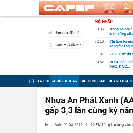
MỚI NHẤT!
03:35
Trong ba nỗi 
Bảng giá điện tử
luôn đứng đầ
02:19
Chi tiêu tối 
Danh mục đầu tư
sống ít càng d
01:07
Vì sao thẻ tín
00:52
HOSE cập nhật
DGC, DMX...
00:12
Tiền lớn bất n
phiếu Việt Na
XÃ HỘI
CHỨNG KHOÁN
BẤT ĐỘNG SẢN
DOANH NGHIỆ
00:05
Một doanh ngh
tỷ USD
Nhựa An Phát Xanh (AAA
00:04
Một yếu tố qu
gấp 3,3 lần cùng kỳ n
23:40
Người đàn ông
sau bác sĩ hỏi
23:34
Nam ca sĩ rao
Thị trường chứ
Minh Anh
|
01-08-2019 - 14:10 PM
|
còn 400 tỷ
23:28
Trấn Thành cô