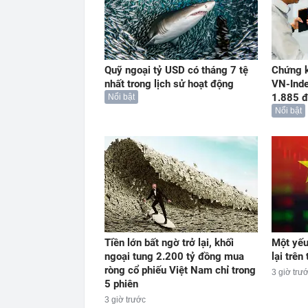
Quỹ ngoại tỷ USD có tháng 7 tệ
Chứng k
nhất trong lịch sử hoạt động
VN-Ind
1.885 đ
Nổi bật
Nổi bật
Tiền lớn bất ngờ trở lại, khối
Một yếu
ngoại tung 2.200 tỷ đồng mua
lại trê
ròng cổ phiếu Việt Nam chỉ trong
3 giờ trư
5 phiên
3 giờ trước