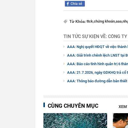
Chia sẻ
ttck,
chứng khoán,
aaa,
nhự
Từ Khóa:
TIN TỨC SỰ KIỆN VỀ:
CÔNG TY
AAA: Nghị quyết HĐQT về việc thành 
AAA: Giải trình chênh lệch LNST tại
AAA: Báo cáo tình hình quản trị 6 th
AAA: 21.7.2026, ngày GDKHQ trả cổ t
AAA: Thông báo đường dẫn bản thiết
CÙNG CHUYÊN MỤC
XEM