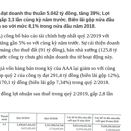
phẩm”
pple giấu kín suốt 15 năm trên iPhone
đạt doanh thu thuần 5.042 tỷ đồng, tăng 39%; Lợi
gấp 3,3 lần cùng kỳ năm trước. Biên lãi gộp nửa đầu
àng nhiều gia đình không còn phơi quần áo ở ban công?
 ngoài trời đang được dùng theo 1 cách rất khác
h so với mức 8,1% trong nửa đầu năm 2018.
n thuộc có khả năng tích tụ kim loại nặng, người Việt
công bố báo cáo tài chính hợp nhất quý 2/2019 với
nguồn gốc trước khi sử dụng
 tăng gần 5% so với cùng kỳ năm trước. Sự cải thiện doanh
ịch đi học trở lại của học sinh 34 tỉnh, thành phố sau kỳ
mảng cho thuê đất (91 tỷ đồng), bán nhà xưởng (125,8 tỷ
rước công ty chưa ghi nhận doanh thu từ hoạt động này.
Việt hầu như món nào cũng có hành lá?
g quà, 5 câu nói này đủ sức khiến mối quan hệ phụ
iá vốn hàng bán trong kỳ của AAA lại giảm so với cùng
viên gắn bó khăng khít, con trẻ được hưởng lợi!
ộp quý 2 của công ty đạt 291,4 tỷ đồng (biên lãi gộp 12%),
ích Crimea, phá hủy hệ thống phòng không 15 triệu USD
 170,1 tỷ đồng (biên lãi gộp 7,34%) trong quý 2/2018.
m đốc Nhà hát Chèo Quân đội mua ô tô tặng sinh nhật
đồng lợi nhuận sau thuế trong quý 2/2019, gấp 2,8 lần
m 12 tuổi
 29A "dính" gần 100 lần phạt nguội do chạy quá tốc độ quy
háng 7/2026 vi phạm 21 lần
ump bực bội vì lộ tin về kho đạn dược Mỹ