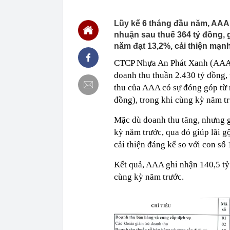
chắn là siêu 
23:14
Bí mật được A
Lũy kế 6 tháng đầu năm, AAA 
nhuận sau thuế 364 tỷ đồng, 
22:56
Vì sao ngày c
Vài mét vuông
năm đạt 13,2%, cải thiện mạn
22:48
5 LOẠI rau que
CTCP Nhựa An Phát Xanh (AAA) 
nên cẩn thận 
doanh thu thuần 2.430 tỷ đồng,
22:28
CHÍNH THỨC: L
nghỉ hè
thu của AAA có sự đóng góp từ 
đồng), trong khi cùng kỳ năm t
22:25
Vì sao đồ ăn 
22:07
Không cần tặn
Mặc dù doanh thu tăng, nhưng g
huynh - giáo 
kỳ năm trước, qua đó giúp lãi g
22:03
Ukraine tập k
của Nga
cải thiện đáng kể so với con số
22:02
Nam NSND, Giá
Kết quả, AAA ghi nhận 140,5 tỷ 
vợ thiếu tá ké
cùng kỳ năm trước.
21:51
Một ô tô biển
định: Riêng t
21:37
Tổng thống Tr