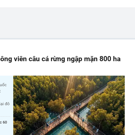
ông viên câu cá rừng ngập mặn 800 ha
quốc
t
ại đô
c 60