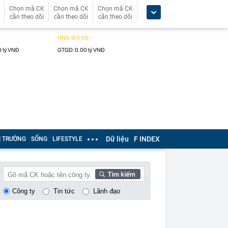
Chọn mã CK
Chọn mã CK
Chọn mã CK
cần theo dõi
cần theo dõi
cần theo dõi
Dữ liệu
F INDEX
Ị TRƯỜNG
SỐNG
LIFESTYLE
Công ty
Tin tức
Lãnh đạo