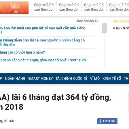
Chọn mã CK
Chọn mã CK
Chọn mã CK
Chọn mã CK
cần theo dõi
cần theo dõi
cần theo dõi
cần theo dõi
Đọc nhanh >>
ám ảnh lớn nhất của phụ nữ, vì sao một căn nhà riêng
u?
giản không dành cho tất cả mọi người: 5 nhóm càng cố
ễ tốn tiền
 dụng chỉ có thời hạn 5 năm?
 danh sách cắt margin, gồm loạt cổ phiếu “hot” HVN,
gờ trở lại, khối ngoại tung 2.200 tỷ đồng mua ròng cổ
m chỉ trong 5 phiên
P
NGÂN HÀNG
SMART MONEY
TÀI CHÍNH QUỐC TẾ
VĨ MÔ
KINH TẾ SỐ
TH
iệp thép với 2.700 lao động đang nợ Trung Quốc gần 1,3
) lãi 6 tháng đạt 364 tỷ đồng,
an trọng đang trở lại trên thị trường chứng khoán
ăm 2018
 50 tuổi ăn cà tím mỗi ngày để chữa tiểu đường, 3 tháng
: "Ông ăn gì thế?"
 bán biệt thự 9 phòng ngủ ở TP.HCM giá gốc 600 tỷ, giảm
ng khoán
Chia sẻ
ng bố phim Tết 2027, nghe tên ai cũng quả quyết “chắc