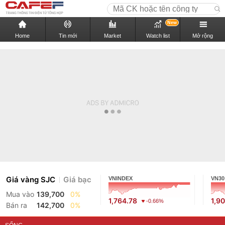
New
Home
Tin mới
Market
Watch list
Mở rộng
Giá vàng SJC
Giá bạc
VNINDEX
VN30
Mua vào
139,700
0%
1,764.78
1,9
-0.66%
Bán ra
142,700
0%