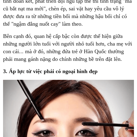
tính đoàn kết, phát triển đội ngũ tập thể thì tình trạng "ma
cũ bắt nạt ma mới", chèn ép, sai vặt hay yêu cầu vô lý
được đưa ra từ những tiền bối mà những hậu bối chỉ có
thể "ngậm đắng nuốt cay" làm theo.
Bên cạnh đó, quan hệ cấp bậc còn được thể hiện giữa
những người lớn tuổi với người nhỏ tuổi hơn, cha mẹ với
con cái... mà ở đó, những đứa trẻ ở Hàn Quốc thường
phải mang gánh nặng do chính những bề trên đặt lên.
3. Áp lực từ việc phải có ngoại hình đẹp