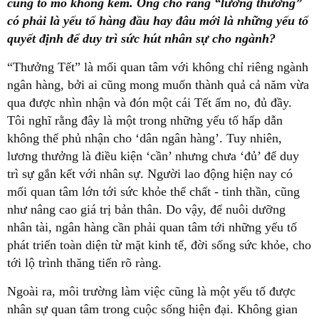
cũng tò mò không kém. Ông cho rằng “lương thưởng”
có phải là yếu tố hàng đầu hay đâu mới là những yếu tố
quyết định để duy trì sức hút nhân sự cho ngành?
“Thưởng Tết” là mối quan tâm với không chỉ riêng ngành
ngân hàng, bởi ai cũng mong muốn thành quả cả năm vừa
qua được nhìn nhận và đón một cái Tết ấm no, đủ đầy.
Tôi nghĩ rằng đây là một trong những yếu tố hấp dẫn
không thể phủ nhận cho ‘dân ngân hàng’. Tuy nhiên,
lương thưởng là điều kiện ‘cần’ nhưng chưa ‘đủ’ để duy
trì sự gắn kết với nhân sự. Người lao động hiện nay có
mối quan tâm lớn tới sức khỏe thể chất - tinh thần, cũng
như nâng cao giá trị bản thân. Do vậy, để nuôi dưỡng
nhân tài, ngân hàng cần phải quan tâm tới những yếu tố
phát triển toàn diện từ mặt kinh tế, đời sống sức khỏe, cho
tới lộ trình thăng tiến rõ ràng.
Ngoài ra, môi trường làm việc cũng là một yếu tố được
nhân sự quan tâm trong cuộc sống hiện đại. Không gian