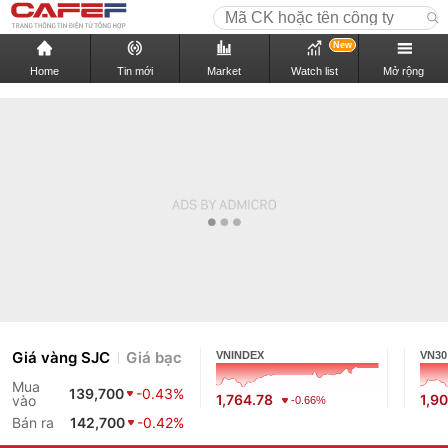
New
Home
Tin mới
Market
Watch list
Mở rộng
Giá vàng SJC
Giá bạc
VNINDEX
VN30
Mua
139,700
-0.43%
1,764.78
1,9
vào
-0.66%
Bán ra
142,700
-0.42%