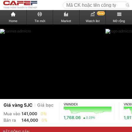
New
Home
Tin mới
Market
Watch list
Mở rộng
Giá vàng SJC
Giá bạc
VNINDEX
VN30
Mua vào
141,000
0%
1,768.06
1,91
0.19%
Bán ra
144,000
0%