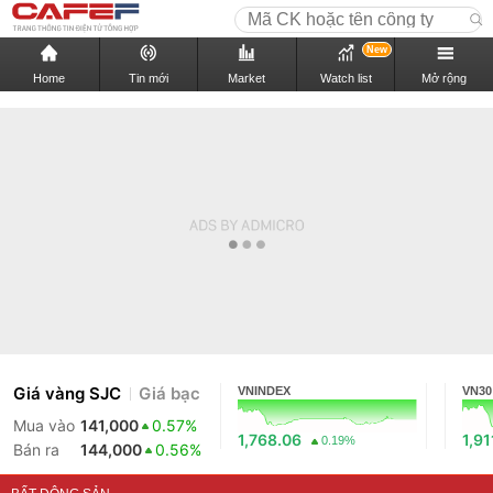
New
Home
Tin mới
Market
Watch list
Mở rộng
Giá vàng SJC
Giá bạc
VNINDEX
VN30
Mua vào
141,000
0.57%
1,768.06
1,91
0.19%
Bán ra
144,000
0.56%