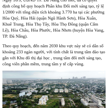
Ngày 16/9, UBND TP. Đà Nẵng cho biết, đã có quyết
định công bố quy hoạch Phân khu Đổi mới sáng tạo, tỷ lệ
1/2000 với tổng diện tích khoảng 3.770 ha tại các phường
Hòa Quý, Hòa Hải (quận Ngũ Hành Sơn), Hòa Xuân,
Khuê Trung, Hòa Thọ Tây, Hòa Thọ Đông (quận Cẩm
Lệ), Hòa Châu, Hòa Phước, Hòa Nhơn (huyện Hòa Vang,
TP. Đà Nẵng).
Theo quy hoạch, đến năm 2030 khu vực này sẽ có dân số
khoảng 233 ngàn người, với tính chất là trung tâm đào tạo
gắn với Khu đô thị đại học , trung tâm đổi mới sáng tạo,
công viên phần mềm, trung tâm y tế cấp vùng.