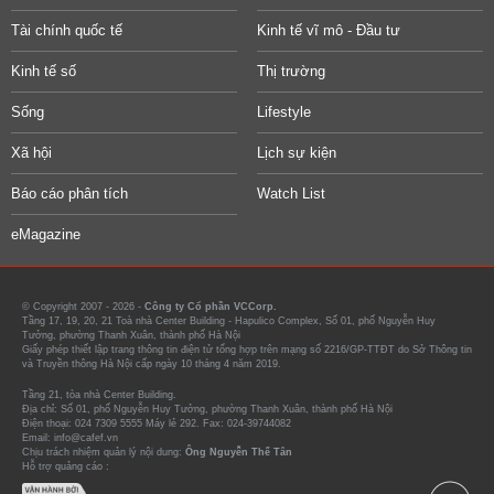
Tài chính quốc tế
Kinh tế vĩ mô - Đầu tư
Kinh tế số
Thị trường
Sống
Lifestyle
Xã hội
Lịch sự kiện
Báo cáo phân tích
Watch List
eMagazine
© Copyright 2007 - 2026 -
Công ty Cổ phần VCCorp.
Tầng 17, 19, 20, 21 Toà nhà Center Building - Hapulico Complex, Số 01, phố Nguyễn Huy
Tưởng, phường Thanh Xuân, thành phố Hà Nội
Giấy phép thiết lập trang thông tin điện tử tổng hợp trên mạng số 2216/GP-TTĐT do Sở Thông tin
và Truyền thông Hà Nội cấp ngày 10 tháng 4 năm 2019.
Tầng 21, tòa nhà Center Building.
Địa chỉ: Số 01, phố Nguyễn Huy Tưởng, phường Thanh Xuân, thành phố Hà Nội
Điện thoại: 024 7309 5555 Máy lẻ 292. Fax: 024-39744082
Email: info@cafef.vn
Chịu trách nhiệm quản lý nội dung:
Ông Nguyễn Thế Tân
Hỗ trợ quảng cáo :