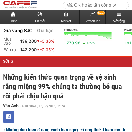
New
Home
Tin mới
Market
Watch list
Mở rộng
Giá vàng SJC
Giá bạc
VNINDEX
VN30
Mua
139,200
-0.36%
1,770.98
1,91
vào
0.35%
Bán ra
142,200
-0.35%
SỐNG
Những kiến thức quan trọng về vệ sinh
răng miệng 99% chúng ta thường bỏ qua
rồi phải chịu hậu quả
CHỦ NHẬT , 18/03/2018, 06:24
Vân Anh
-
Những dấu hiệu ở răng cảnh báo nguy cơ ung thư: Thêm một lí