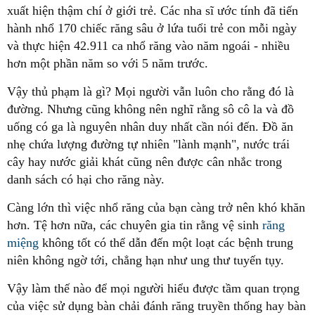
xuất hiện thậm chí ở giới trẻ. Các nha sĩ ước tính đã tiến
hành nhổ 170 chiếc răng sâu ở lứa tuổi trẻ con mỗi ngày
và thực hiện 42.911 ca nhổ răng vào năm ngoái - nhiều
hơn một phần năm so với 5 năm trước.
Vậy thủ phạm là gì? Mọi người vẫn luôn cho rằng đó là
đường. Nhưng cũng không nên nghĩ rằng sô cô la và đồ
uống có ga là nguyên nhân duy nhất cần nói đến. Đồ ăn
nhẹ chứa lượng đường tự nhiên "lành mạnh", nước trái
cây hay nước giải khát cũng nên được cân nhắc trong
danh sách có hại cho răng này.
Càng lớn thì việc nhổ răng của bạn càng trở nên khó khăn
hơn. Tệ hơn nữa, các chuyên gia tin rằng vệ sinh
răng
miệng
không tốt có thể dẫn đến một loạt các bệnh trung
niên không ngờ tới, chẳng hạn như ung thư tuyến tụy.
Vậy làm thế nào để mọi người hiểu được tầm quan trọng
của việc sử dụng bàn chải đánh răng truyền thống hay bàn