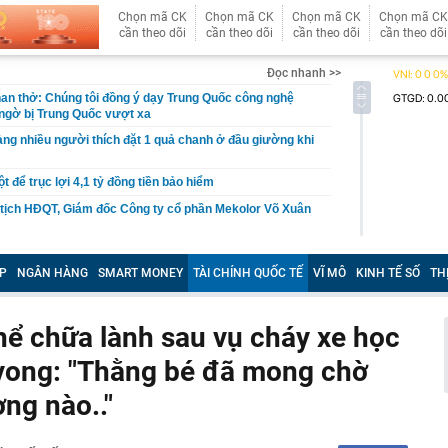
Chọn mã CK
Chọn mã CK
Chọn mã CK
Chọn mã CK
cần theo dõi
cần theo dõi
cần theo dõi
cần theo dõi
Đọc nhanh >>
an thở: Chúng tôi đồng ý dạy Trung Quốc công nghệ
ngờ bị Trung Quốc vượt xa
àng nhiều người thích đặt 1 quả chanh ở đầu giường khi
ột để trục lợi 4,1 tỷ đồng tiền bảo hiểm
tịch HĐQT, Giám đốc Công ty cổ phần Mekolor Võ Xuân
p 88 tầng Khu đô thị Thủ Thiêm sắp đổi chủ
P
NGÂN HÀNG
SMART MONEY
TÀI CHÍNH QUỐC TẾ
VĨ MÔ
KINH TẾ SỐ
TH
 đặc biệt sắp được Bộ Tài chính trình Chính phủ: Có thể
 khối doanh nghiệp nhà nước
có tên trong danh sách sau nằm trong diện tạm hoãn
ể chữa lành sau vụ cháy xe học
a Cơ quan Thuế
 vong: "Thằng bé đã mong chờ
áu' 10 thỏi vàng trị giá 1,2 tỷ đồng do người làm vườn
 đang cắt cỏ
ng nào.."
 xuống lòng đất, phát hiện mỏ chứa 13 triệu tấn đồng,
ng cùng hàng chục triệu kg bạc
đến ngân hàng rút 350 triệu sau khi gặp lại bạn cũ trên