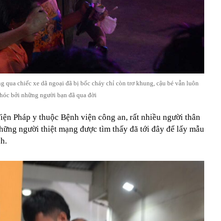
 qua chiếc xe dã ngoại đã bị bốc cháy chỉ còn trơ khung, cậu bé vẫn luôn
hóc bởi những người bạn đã qua đời
iện Pháp y thuộc Bệnh viện công an, rất nhiều người thân
hững người thiệt mạng được tìm thấy đã tới đây để lấy mẫu
h.