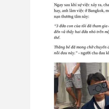
Ngay sau khi sự việc xảy ra, ch
hay, anh làm việc ở Bangkok, mớ
nạn thương tâm này:
“3 đứa con của tôi đã tham gia 
đến và thấy hai đứa nhỏ trên một
thể.
Thằng bé đã mong chờ chuyến đi
nỗi đau này.”
- người cha đau k