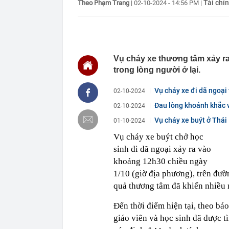
Tài chí
Theo Phạm Trang
|
02-10-2024 - 14:56 PM
|
MXH, nhân viê
14:38
Hơn 2.000 du 
lịch nhóm: "Bỏ
làm"
14:35
Nền kinh tế l
Vụ cháy xe thương tâm xảy ra 
14:35
AI đang biến 
trong lòng người ở lại.
đắt giá: Não b
14:34
Kiến nghị xe
Vụ cháy xe đi dã ngoại 
02-10-2024
14:33
Bộ 'thúc' địa
Đau lòng khoảnh khắc vu
02-10-2024
trước 8/8
Vụ cháy xe buýt ở Thái 
01-10-2024
14:33
Lưu ý quan tr
14:31
Chủ tịch Hiệp
Vụ cháy xe buýt chở học
đẩy lên cao..
sinh đi dã ngoại xảy ra vào
động lớn nhất
khoảng 12h30 chiều ngày
14:28
Đồ hộp Hạ Lon
1/10 (giờ địa phương), trên đườ
14:26
Bắt Chủ tịch 
quả thương tâm đã khiến nhiều 
sắt cao tốc
14:25
Coteccons chí
Đến thời điểm hiện tại, theo bá
toàn hệ thống
giáo viên và học sinh đã được tì