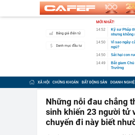
MỚI NHẤT!
14:52
Kỹ sư Pháp th
Bảng giá điện tử
nhưng không 
14:50
Vì sao ngày c
Danh mục đầu tư
ngủ?
14:50
Sát hại con ru
14:49
Bắt giam Chủ 
Trường
14:49
Dự án tòa thá
XÃ HỘI
CHỨNG KHOÁN
BẤT ĐỘNG SẢN
DOANH NGHIỆ
14:46
Một danh sách
định hình lại
14:43
Tất cả người 
Những nỗi đau chẳng th
xuất cảnh củ
sinh khiến 23 người tử
14:42
Thu giữ 'kho b
đào trúng khi
chuyến đi này biết nhườ
14:41
Khoan thăm dò
hơn 900 kg và
14:40
Người phụ nữ 