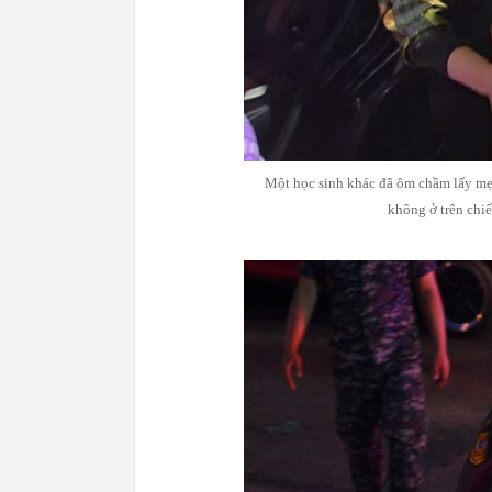
Một học sinh khác đã ôm chầm lấy mẹ 
không ở trên chi