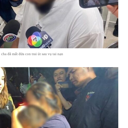
cha đã mất đứa con trai út sau vụ tai nạn