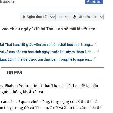
nh quốc tế
Chia sẻ
n lập tức báo công an
khách bóc trần công việc ít được cảm ơn nhất khi đi du
 40 tiếng lên lịch trình cho cả hội, bằng trọn một tuần đi
1:22
Nghe đọc bài
ớn nhất châu Âu đón tin buồn
vào chiều ngày 1/10 tại Thái Lan sẽ mãi là vết sẹo
mọi thứ thành hàng hóa, chỉ còn một tài sản ngày càng
ộ biết tập trung
m xét mức lương công chức xã
tại Thái Lan: Nữ giáo viên trẻ vẫn ôm chặt học sinh trong...
 phương báo cáo tiến độ xây dựng cơ sở dữ liệu đất đai
i vẻ của các em học sinh ngay trước khi xảy ra thảm kịch...
Lan: 22 thi thể đã được tìm thấy bên trong, hé lộ nguyên...
ọng khi đăng nhập VneID
 hội BĐS Việt Nam: Khi nguồn cung suy giảm, giá BĐS bị
. người dân, doanh nghiệp là những đối tượng chịu tác
TIN MỚI
g thua lỗ kỷ lục trong quý 2
ng Phahon Yothin, tỉnh Uthai Thani, Thái Lan để lại hậu
công ty Mekolor 'nổ' muốn chi cả trăm tỷ USD làm đường
người không khỏi xót xa.
nh thức triển khai Workday cho hơn 4.000 nhân sự trên
o cáo của cơ quan chức năng, tổng cộng có 23 thi thể cả
m thấy, trong đó có 11 nam, 7 nữ và 5 thi thể vẫn chưa thể