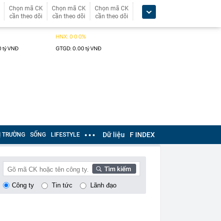
Chọn mã CK
Chọn mã CK
Chọn mã CK
cần theo dõi
cần theo dõi
cần theo dõi
Dữ liệu
F INDEX
Ị TRƯỜNG
SỐNG
LIFESTYLE
Công ty
Tin tức
Lãnh đạo