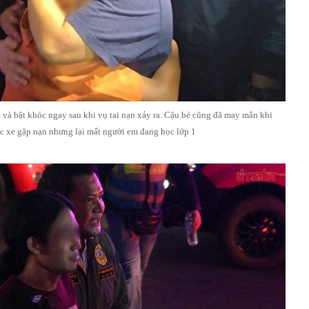
và bật khóc ngay sau khi vụ tai nạn xảy ra. Cậu bé cũng đã may mắn khi
ếc xe gặp nạn nhưng lại mất người em đang học lớp 1