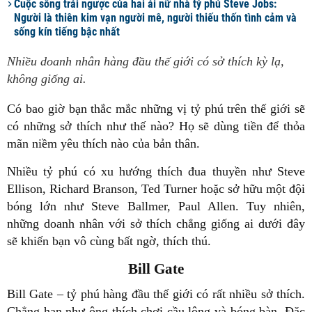
Cuộc sống trái ngược của hai ái nữ nhà tỷ phú Steve Jobs:
Người là thiên kim vạn người mê, người thiếu thốn tình cảm và
sống kín tiếng bậc nhất
Nhiều doanh nhân hàng đầu thế giới có sở thích kỳ lạ,
không giống ai.
Có bao giờ bạn thắc mắc những vị tỷ phú trên thế giới sẽ
có những sở thích như thế nào? Họ sẽ dùng tiền để thỏa
mãn niềm yêu thích nào của bản thân.
Nhiều tỷ phú có xu hướng thích đua thuyền như Steve
Ellison, Richard Branson, Ted Turner hoặc sở hữu một đội
bóng lớn như Steve Ballmer, Paul Allen. Tuy nhiên,
những doanh nhân với sở thích chẳng giống ai dưới đây
sẽ khiến bạn vô cùng bất ngờ, thích thú.
Bill Gate
Bill Gate – tỷ phú hàng đầu thế giới có rất nhiều sở thích.
Chẳng hạn như ông thích chơi cầu lông và bóng bàn. Đặc