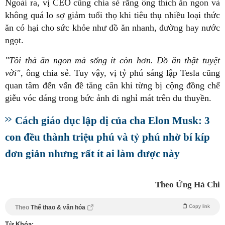
Ngoài ra, vị CEO cũng chia sẻ rằng ông thích ăn ngon và
không quá lo sợ giảm tuổi thọ khi tiêu thụ nhiều loại thức
ăn có hại cho sức khỏe như đồ ăn nhanh, đường hay nước
ngọt.
"Tôi thà ăn ngon mà sống ít còn hơn. Đồ ăn thật tuyệt
vời"
, ông chia sẻ. Tuy vậy, vị tỷ phú sáng lập Tesla cũng
quan tâm đến vấn đề tăng cân khi từng bị cộng đồng chế
giễu vóc dáng trong bức ảnh đi nghỉ mát trên du thuyền.
Cách giáo dục lập dị của cha Elon Musk: 3
con đều thành triệu phú và tỷ phú nhờ bí kíp
đơn giản nhưng rất ít ai làm được này
Theo Ứng Hà Chi
Copy link
Theo
Thể thao & văn hóa
Từ Khóa: