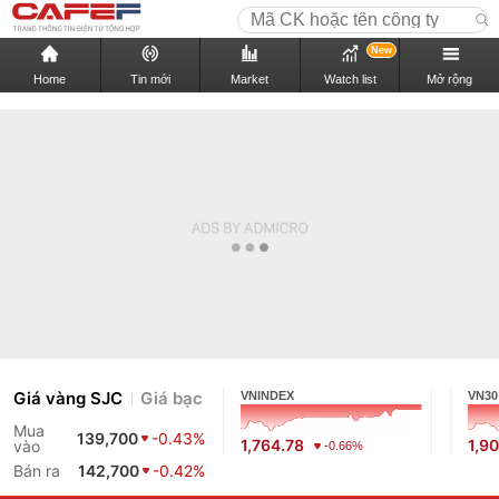
New
Home
Tin mới
Market
Watch list
Mở rộng
Giá vàng SJC
Giá bạc
VNINDEX
VN30
Mua
139,700
-0.43%
1,764.78
1,9
vào
-0.66%
Bán ra
142,700
-0.42%