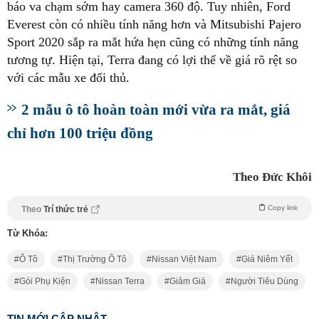
báo va chạm sớm hay camera 360 độ. Tuy nhiên, Ford
Everest còn có nhiều tính năng hơn và Mitsubishi Pajero
Sport 2020 sắp ra mắt hứa hẹn cũng có những tính năng
tương tự. Hiện tại, Terra đang có lợi thế về giá rõ rệt so
với các mẫu xe đối thủ.
2 mẫu ô tô hoàn toàn mới vừa ra mắt, giá
chỉ hơn 100 triệu đồng
Theo Đức Khôi
Copy link
Theo
Trí thức trẻ
Từ Khóa:
Ô Tô
Thị Trường Ô Tô
Nissan Việt Nam
Giá Niêm Yết
Gói Phụ Kiện
Nissan Terra
Giảm Giá
Người Tiêu Dùng
TIN MỚI CẬP NHẬT