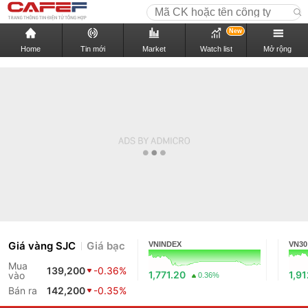
New
Home
Tin mới
Market
Watch list
Mở rộng
Giá vàng SJC
Giá bạc
VNINDEX
VN30
Mua
139,200
-0.36%
1,771.20
1,9
vào
0.36%
Bán ra
142,200
-0.35%