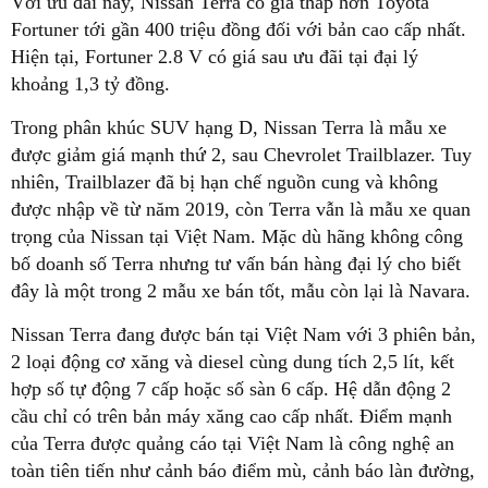
Với ưu đãi này, Nissan Terra có giá thấp hơn Toyota
Fortuner tới gần 400 triệu đồng đối với bản cao cấp nhất.
Hiện tại, Fortuner 2.8 V có giá sau ưu đãi tại đại lý
khoảng 1,3 tỷ đồng.
Trong phân khúc SUV hạng D, Nissan Terra là mẫu xe
được giảm giá mạnh thứ 2, sau Chevrolet Trailblazer. Tuy
nhiên, Trailblazer đã bị hạn chế nguồn cung và không
được nhập về từ năm 2019, còn Terra vẫn là mẫu xe quan
trọng của Nissan tại Việt Nam. Mặc dù hãng không công
bố doanh số Terra nhưng tư vấn bán hàng đại lý cho biết
đây là một trong 2 mẫu xe bán tốt, mẫu còn lại là Navara.
Nissan Terra đang được bán tại Việt Nam với 3 phiên bản,
2 loại động cơ xăng và diesel cùng dung tích 2,5 lít, kết
hợp số tự động 7 cấp hoặc số sàn 6 cấp. Hệ dẫn động 2
cầu chỉ có trên bản máy xăng cao cấp nhất. Điểm mạnh
của Terra được quảng cáo tại Việt Nam là công nghệ an
toàn tiên tiến như cảnh báo điểm mù, cảnh báo làn đường,