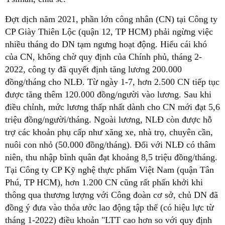
Đợt dịch năm 2021, phần lớn công nhân (CN) tại Công ty
CP Giày Thiên Lộc (quận 12, TP HCM) phải ngừng việc
nhiều tháng do DN tạm ngưng hoạt động. Hiểu cái khó
của CN, không chờ quy định của Chính phủ, tháng 2-
2022, công ty đã quyết định tăng lương 200.000
đồng/tháng cho NLĐ. Từ ngày 1-7, hơn 2.500 CN tiếp tục
được tăng thêm 120.000 đồng/người vào lương. Sau khi
điều chỉnh, mức lương thấp nhất dành cho CN mới đạt 5,6
triệu đồng/người/tháng. Ngoài lương, NLĐ còn được hỗ
trợ các khoản phụ cấp như xăng xe, nhà trọ, chuyên cần,
nuôi con nhỏ (50.000 đồng/tháng). Đối với NLĐ có thâm
niên, thu nhập bình quân đạt khoảng 8,5 triệu đồng/tháng.
Tại Công ty CP Kỹ nghệ thực phẩm Việt Nam (quận Tân
Phú, TP HCM), hơn 1.200 CN cũng rất phấn khởi khi
thông qua thương lượng với Công đoàn cơ sở, chủ DN đã
đồng ý đưa vào thỏa ước lao động tập thể (có hiệu lực từ
tháng 1-2022) điều khoản "LTT cao hơn so với quy định