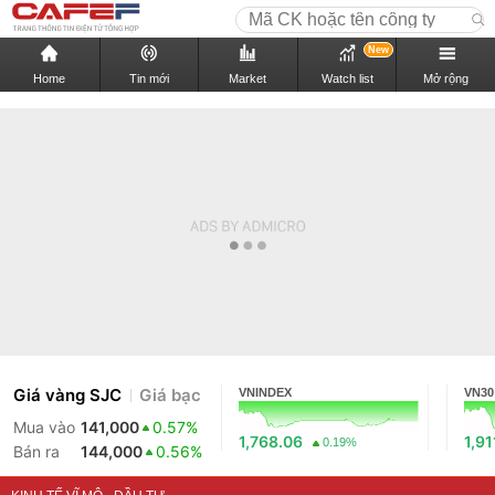
New
Home
Tin mới
Market
Watch list
Mở rộng
Giá vàng SJC
Giá bạc
VNINDEX
VN30
Mua vào
141,000
0.57%
1,768.06
1,91
0.19%
Bán ra
144,000
0.56%