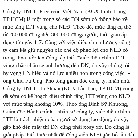
Công ty TNHH Freetrend Việt Nam (KCX Linh Trung I,
TP HCM) là một trong số các DN sớm có thông báo về
mức tăng LTT vùng cho NLĐ. Theo đó, mức tăng cụ thể
từ 280.000 đồng đến 300.000 đồng/người, thời gian áp
dụng từ ngày 1-7. Cùng với việc điều chỉnh lương, công
ty cam kết giữ nguyên các chế độ phúc lợi cho NLĐ có
trong thỏa ước lao động tập thể. "Việc điều chỉnh LTT
vùng chắc chắn sẽ ảnh hưởng đến DN, do vậy chúng tôi
hy vọng CN hiểu và nỗ lực nhiều hơn trong công việc" -
ông Chiu Fu Ung, Phó tổng giám đốc công ty, nhắn nhủ.
Công ty TNHH Ta Shuan (KCN Tân Tạo, TP HCM) cũng
đã sớm có kế hoạch điều chỉnh tăng LTT vùng cho NLĐ
với mức tăng khoảng 10%. Theo ông Đinh Sỹ Khương,
Giám đốc Hành chính - nhân sự công ty, việc điều chỉnh
LTT là trách nhiệm của người sử dụng lao động, do vậy
gặp khó đến mấy thì DN cũng phải xoay xở. Đó cũng là
giải pháp thiết thực nhất để động viên NLĐ gắn bó lâu dài