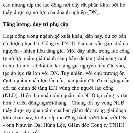
cao nhưng tập thể lao động nơi đây rất phấn khởi bởi họ
thấy được sự nỗ lực của doanh nghiệp (DN).
Tăng lương, duy trì phụ cấp
Hoạt động trong ngành gỗ xuất khẩu, đến nay, dù cơ bản
đã được phục hồi Công ty TNHH Ysiman vẫn gặp khó do
nguyên - nhiên liệu tăng giá. Mới đây nhất, trong lúc công
ty nỗ lực giảm giá thành sản phẩm để tăng khả năng cạnh
tranh thì một số đối tác lại tăng giá nguyên liệu đầu vào,
tạo áp lực rất lớn với DN. Tuy nhiên, với chủ trương ổn
định nguồn nhân lực lâu dài, ban giám đốc đã cố gắng cân
đối tài chính để tăng LTT vùng cho người lao động
(NLĐ). Hiện thu nhập bình quân của NLĐ tại công ty đạt
hơn 7 triệu đồng/người/tháng. "Chúng tôi hy vọng NLĐ
thấy được sự quan tâm của ban giám đốc trong giai đoạn
khó khăn này, từ đó tiếp tục đồng hành vượt khó với DN"
- ông Nguyễn Đại Hùng Lộc, Giám đốc Công ty TNHH
Ysiman, chia sẻ.