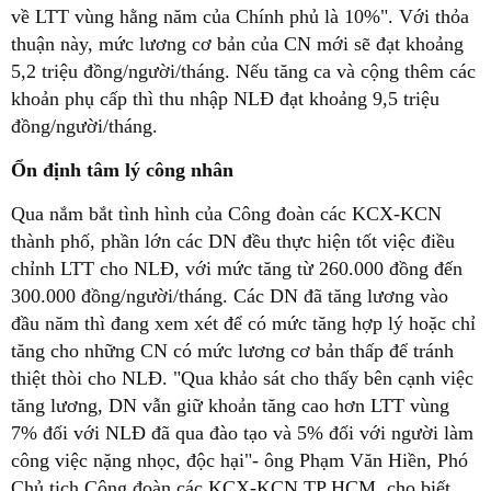
về LTT vùng hằng năm của Chính phủ là 10%". Với thỏa
thuận này, mức lương cơ bản của CN mới sẽ đạt khoảng
5,2 triệu đồng/người/tháng. Nếu tăng ca và cộng thêm các
khoản phụ cấp thì thu nhập NLĐ đạt khoảng 9,5 triệu
đồng/người/tháng.
Ổn định tâm lý công nhân
Qua nắm bắt tình hình của Công đoàn các KCX-KCN
thành phố, phần lớn các DN đều thực hiện tốt việc điều
chỉnh LTT cho NLĐ, với mức tăng từ 260.000 đồng đến
300.000 đồng/người/tháng. Các DN đã tăng lương vào
đầu năm thì đang xem xét để có mức tăng hợp lý hoặc chỉ
tăng cho những CN có mức lương cơ bản thấp để tránh
thiệt thòi cho NLĐ. "Qua khảo sát cho thấy bên cạnh việc
tăng lương, DN vẫn giữ khoản tăng cao hơn LTT vùng
7% đối với NLĐ đã qua đào tạo và 5% đối với người làm
công việc nặng nhọc, độc hại"- ông Phạm Văn Hiền, Phó
Chủ tịch Công đoàn các KCX-KCN TP HCM, cho biết.