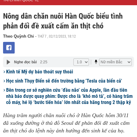
TÀI CHÍNH QUỐC TẾ
Nông dân chăn nuôi Hàn Quốc biểu tình
phản đối đề xuất cấm ăn thịt chó
THỨ 7 , 02/12/2023, 18:12
Theo Quỳnh Chi
-
Nghe đọc bài
2:25
Kinh tế Mỹ dự báo thoát suy thoái
Học sinh Thụy Điển sẽ đến trường bằng 'Tesla của biển cả'
Bên trong cơ sở nghiên cứu ‘đầu não’ của Apple, lần đầu tiên
nhà báo được quay phim: Được cho là ‘khó mô tả’, có hàng trăm
cỗ máy, hé lộ ‘bước tiến hóa’ lớn nhất của hãng trong 2 thập kỷ
Hàng trăm người chăn nuôi chó ở Hàn Quốc hôm 30/11
đã xuống đường ở thủ đô Seoul để phản đối đề xuất cấm
ăn thịt chó do lệnh này ảnh hưởng đến sinh kế của họ.