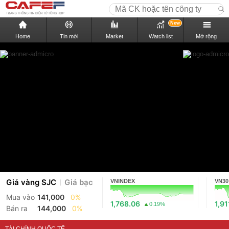
New
Home
Tin mới
Market
Watch list
Mở rộng
Giá vàng SJC
Giá bạc
VNINDEX
VN30
Mua vào
141,000
0%
1,768.06
1,91
0.19%
Bán ra
144,000
0%