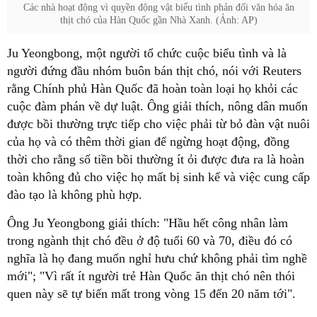
Các nhà hoạt động vì quyền động vật biểu tình phản đối văn hóa ăn
thịt chó của Hàn Quốc gần Nhà Xanh. (Ảnh: AP)
Ju Yeongbong, một người tổ chức cuộc biểu tình và là
người đứng đầu nhóm buôn bán thịt chó, nói với Reuters
rằng Chính phủ Hàn Quốc đã hoàn toàn loại họ khỏi các
cuộc đàm phán về dự luật. Ông giải thích, nông dân muốn
được bồi thường trực tiếp cho việc phải từ bỏ đàn vật nuôi
của họ và có thêm thời gian để ngừng hoạt động, đồng
thời cho rằng số tiền bồi thường ít ỏi được đưa ra là hoàn
toàn không đủ cho việc họ mất bị sinh kế và việc cung cấp
đào tạo là không phù hợp.
Ông Ju Yeongbong giải thích: "Hầu hết công nhân làm
trong ngành thịt chó đều ở độ tuổi 60 và 70, điều đó có
nghĩa là họ đang muốn nghỉ hưu chứ không phải tìm nghề
mới"; "Vì rất ít người trẻ Hàn Quốc ăn thịt chó nên thói
quen này sẽ tự biến mất trong vòng 15 đến 20 năm tới".