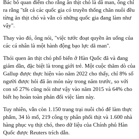
Bác bỏ quan điểm cho rằng ăn thịt chó là dã man, ông chỉ
ra rằng "tất cả các quốc gia có truyền thống chăn nuôi đều
từng ăn thịt chó và vẫn có những quốc gia đang làm như
vậy".
Thay vào đó, ông nói, "việc tước đoạt quyền ăn uống của
các cá nhân là một hành động bạo lực dã man".
Thói quen ăn thịt chó phổ biến ở Hàn Quốc đã và đang
giảm dần, đặc biệt là trong giới trẻ. Một cuộc thăm dò của
Gallup được thực hiện vào năm 2022 cho thấy, chỉ 8% số
người được hỏi đã ăn món này trong năm trước, so với
con số 27% cũng nói như vậy vào năm 2015 và 64% cho
biết họ hoàn toàn phản đối việc làm này.
Tuy nhiên, vẫn còn 1.150 trang trại nuôi chó để làm thực
phẩm, 34 lò mổ, 219 công ty phân phối thịt và 1.600 nhà
hàng phục vụ thịt chó, theo dữ liệu của Chính phủ Hàn
Quốc được Reuters trích dẫn.