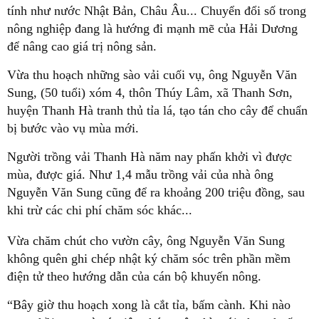
tính như nước Nhật Bản, Châu Âu... Chuyển đổi số trong
nông nghiệp đang là hướng đi mạnh mẽ của Hải Dương
để nâng cao giá trị nông sản.
Vừa thu hoạch những sào vải cuối vụ, ông Nguyễn Văn
Sung, (50 tuổi) xóm 4, thôn Thúy Lâm, xã Thanh Sơn,
huyện Thanh Hà tranh thủ tỉa lá, tạo tán cho cây để chuẩn
bị bước vào vụ mùa mới.
Người trồng vải Thanh Hà năm nay phấn khởi vì được
mùa, được giá. Như 1,4 mẫu trồng vải của nhà ông
Nguyễn Văn Sung cũng để ra khoảng 200 triệu đồng, sau
khi trừ các chi phí chăm sóc khác...
Vừa chăm chút cho vườn cây, ông Nguyễn Văn Sung
không quên ghi chép nhật ký chăm sóc trên phần mềm
điện tử theo hướng dẫn của cán bộ khuyến nông.
“Bây giờ thu hoạch xong là cắt tỉa, bấm cành. Khi nào