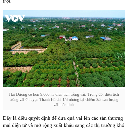
trội.
Hải Dương có hơn 9.000 ha diện tích trồng vải. Trong đó, diện tích
trồng vải ở huyện Thanh Hà chỉ 1/3 nhưng lại chiếm 2/3 sản lượng
vải toàn tỉnh.
Đây là điều quyết định để đưa quả vải lên các sàn thương
mại điện tử và mở rộng xuất khẩu sang các thị trường khó