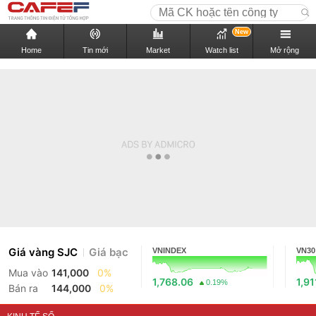
New
Home
Tin mới
Market
Watch list
Mở rộng
Giá vàng SJC
Giá bạc
VNINDEX
VN30
Mua vào
141,000
0%
1,768.06
1,91
0.19%
Bán ra
144,000
0%