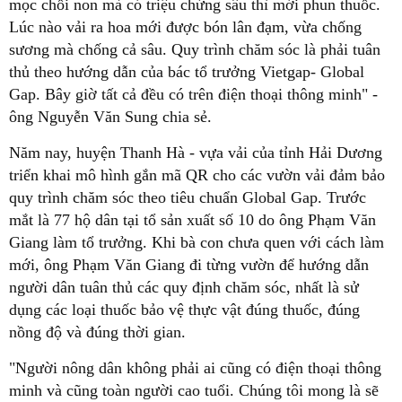
mọc chồi non mà có triệu chứng sâu thì mới phun thuốc.
Lúc nào vải ra hoa mới được bón lân đạm, vừa chống
sương mà chống cả sâu. Quy trình chăm sóc là phải tuân
thủ theo hướng dẫn của bác tổ trưởng Vietgap- Global
Gap. Bây giờ tất cả đều có trên điện thoại thông minh" -
ông Nguyễn Văn Sung chia sẻ.
Năm nay, huyện Thanh Hà - vựa vải của tỉnh Hải Dương
triển khai mô hình gắn mã QR cho các vườn vải đảm bảo
quy trình chăm sóc theo tiêu chuẩn Global Gap. Trước
mắt là 77 hộ dân tại tổ sản xuất số 10 do ông Phạm Văn
Giang làm tổ trưởng. Khi bà con chưa quen với cách làm
mới, ông Phạm Văn Giang đi từng vườn để hướng dẫn
người dân tuân thủ các quy định chăm sóc, nhất là sử
dụng các loại thuốc bảo vệ thực vật đúng thuốc, đúng
nồng độ và đúng thời gian.
"Người nông dân không phải ai cũng có điện thoại thông
minh và cũng toàn người cao tuổi. Chúng tôi mong là sẽ