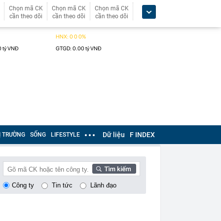
Chọn mã CK
Chọn mã CK
Chọn mã CK
cần theo dõi
cần theo dõi
cần theo dõi
Dữ liệu
F INDEX
Ị TRƯỜNG
SỐNG
LIFESTYLE
Công ty
Tin tức
Lãnh đạo