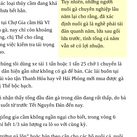
Tuy nhiên, những người
các loại thủy cầm đang khá
nuôi gà chuyên nghiệp lâu
hưa hết hẳn.
năm lại cho rằng, đã xác
 tại Chợ Gia cầm Hà Vĩ
định nuôi gà là nghề phải tái
n gà, nay chỉ còn khoảng
đàn quanh năm, lứa sau gối
ăng, chị Thế cho rằng
lứa trước, tính tổng cả năm
g việc kiểm tra tải trọng
vẫn sẽ có lợi nhuận.
ao.
húng tôi dùng xe tải 1 tấn hoặc 1 tấn 25 chở 1 chuyến là
g dân hiện gần như không có gà để bán. Các lái buôn tại
hải vào tận Thanh Hóa hay về Hải Phòng mới mua được gà
ị Thế bộc bạch.
i nhận thấy tổng đầu đàn gà trong dân đang rất thấp, do bà
 suốt từ trước Tết Nguyên Đán đến nay.
giống gia cầm không ngần ngại cho biết, trong vòng 6
ỉ hết 1/3 sản lượng ra lò so với cùng kỳ.
trứng gà lộn” hoặc bán theo cân cho các hộ nuôi cá, nuôi