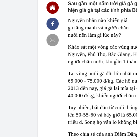
Sau gần một năm trời giá gà 
07:43
Ra ngân hàng 
giao dịch
hiện giá gà tại các tỉnh phía 
07:39
Nguyễn Hòa Bì
Nguyên nhân nào khiến giá
nào?
gà tăng mạnh và người chăn
07:38
Concert quốc 
nuôi nên làm gì lúc này?
07:36
Việt Nam có n
Nằm trên độ c
Khảo sát một vòng các vùng nuô
07:35
Sửa Luật Kinh
Nguyên, Phú Thọ, Bắc Giang, Hả
07:33
Giám đốc ngườ
người chăn nuôi, khi gần 1 thán
án 4 tỷ USD l
07:30
Danh sách 6 t
Tại vùng nuôi gà đồi lớn nhất 
07:25
Nhiều thí sin
65.000 - 75.000 đ/kg. Các hộ nu
Vietnam 2026
2013 đến nay, giá gà lai mía tạ
07:25
Quét mã QR th
40.000 đ/kg, khiến người chăn n
vụ công", ngư
07:21
Dự kiến vị tr
Tuy nhiên, bắt đầu từ cuối tháng
lên 50-55-60 và bây giờ là 65.00
triệu đ. Song họ vẫn lo không b
Theo chia sẻ của anh Diêm Đăng