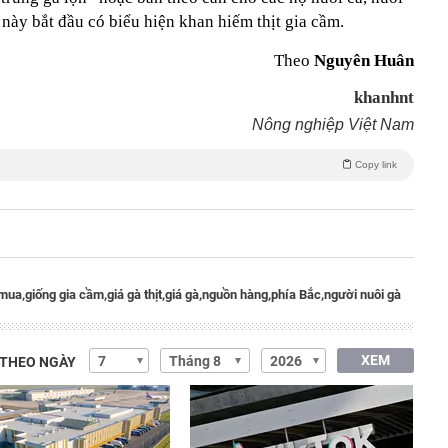
này bắt đầu có biểu hiện khan hiếm thịt gia cầm.
Theo
Nguyên Huân
khanhnt
Nông nghiệp Việt Nam
Copy link
 mua,
giống gia cầm,
giá gà thịt,
giá gà,
nguồn hàng,
phía Bắc,
người nuôi gà
XEM
 THEO NGÀY