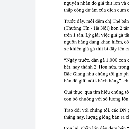
nguyên nhân do giá thịt lợn và 
thấp cộng dư âm của dịch cúm c
Trước đây, mỗi đêm chị Thế bán
(Thường Tín - Hà Nội) hơn 2 tấ
trên 1 tấn. Lý giải việc giá gà t
nguồn hàng đang khan hiếm, cộn
xe khiến giá gà thịt bị đẩy lên c
“Ngày trước, đàn gà 1.000 con c
hết, nay thành 2. Hơn nữa, tron
Bắc Giang như chúng tôi giờ p
bán để giữ mối khách hàng”, ch
Quả thực, qua tìm hiểu chúng tô
con bỏ chuồng với số lượng lớn
Trao đổi với chúng tôi, các DN 
tháng nay, lượng giống bán ra ch
Còn lại, phần lớn đều đem bán “