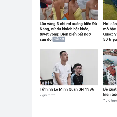
Lắc vàng 3 chỉ rơi xuống biển Đà
Nơi sản
Nẵng, nữ du khách bật khóc,
mô bậc 
tuyệt vọng: Diễn biến bất ngờ
Quốc: V
sau đó
50 triệ
Nổi bật
Tử hình Lê Minh Quân SN 1996
Đề xuất
kiến trú
7 giờ trước
7 giờ trư