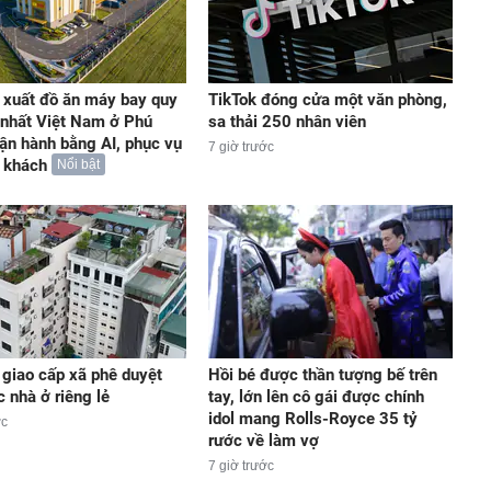
 xuất đồ ăn máy bay quy
TikTok đóng cửa một văn phòng,
nhất Việt Nam ở Phú
sa thải 250 nhân viên
ận hành bằng AI, phục vụ
7 giờ trước
u khách
Nổi bật
 giao cấp xã phê duyệt
Hồi bé được thần tượng bế trên
c nhà ở riêng lẻ
tay, lớn lên cô gái được chính
idol mang Rolls-Royce 35 tỷ
ớc
rước về làm vợ
7 giờ trước