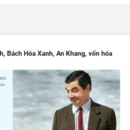
h, Bách Hóa Xanh, An Khang, vốn hóa
 DMX
vào