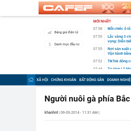
MỚI NHẤT!
07:58
Mỗi chiếc ô t
Bảng giá điện tử
07:55
Lắc vàng 3 ch
vọng: Diễn bi
Danh mục đầu tư
07:55
Nơi sản xuất 
Vận hành bằng
07:52
TikTok đóng c
07:48
Tử hình Lê M
07:48
Đề xuất giao c
XÃ HỘI
CHỨNG KHOÁN
BẤT ĐỘNG SẢN
DOANH NGHIỆ
07:46
Hồi bé được th
mang Rolls-R
Người nuôi gà phía Bắc
07:45
Sinh viên của 
thưởng tại sâ
07:45
Tổng giám đốc
khanhnt
|
09-05-2014 - 11:31 AM
|
DMX lên sàn
07:44
Ba nhà sản xu
năm 2027