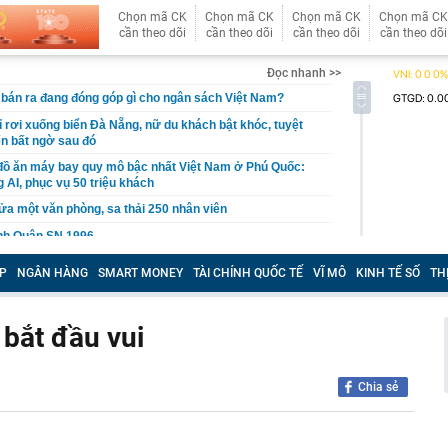
Chọn mã CK
Chọn mã CK
Chọn mã CK
Chọn mã CK
cần theo dõi
cần theo dõi
cần theo dõi
cần theo dõi
Đọc nhanh >>
ô bán ra đang đóng góp gì cho ngân sách Việt Nam?
ỉ rơi xuống biển Đà Nẵng, nữ du khách bật khóc, tuyệt
ến bất ngờ sau đó
đồ ăn máy bay quy mô bậc nhất Việt Nam ở Phú Quốc:
 AI, phục vụ 50 triệu khách
ửa một văn phòng, sa thải 250 nhân viên
inh Quân SN 1996
ấp xã phê duyệt kiến trúc nhà ở riêng lẻ
P
NGÂN HÀNG
SMART MONEY
TÀI CHÍNH QUỐC TẾ
VĨ MÔ
KINH TẾ SỐ
TH
ần tượng bế trên tay, lớn lên cô gái được chính idol
oyce 35 tỷ rước về làm vợ
 bắt đầu vui
1 trường đại học ở Việt Nam giành Top 1 và loạt giải
n chơi trí tuệ nhân tạo lớn nhất Đông Nam Á
 Điện Máy Xanh 'gom hàng' trong ngày đầu tiên cổ phiếu
Chia sẻ
ất RAM lớn nhất thế giới đã bán hết sạch hàng cho cả