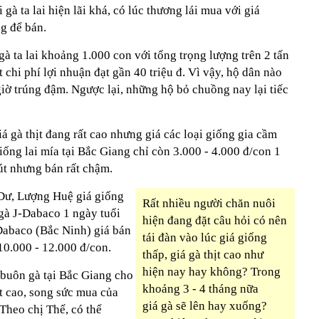
à ta lai hiện lãi khá, có lúc thương lái mua với giá
g để bán.
 ta lai khoảng 1.000 con với tổng trọng lượng trên 2 tấn
ết chi phí lợi nhuận đạt gần 40 triệu đ. Vì vậy, hộ dân nào
giờ trúng đậm. Ngược lại, những hộ bỏ chuồng nay lại tiếc
á gà thịt đang rất cao nhưng giá các loại giống gia cầm
iống lai mía tại Bắc Giang chỉ còn 3.000 - 4.000 đ/con 1
út nhưng bán rất chậm.
Dư, Lượng Huệ giá giống
Rất nhiều người chăn nuôi
à J-Dabaco 1 ngày tuổi
hiện đang đặt câu hỏi có nên
baco (Bắc Ninh) giá bán
tái đàn vào lúc giá giống
10.000 - 12.000 đ/con.
thấp, giá gà thịt cao như
hiện nay hay không? Trong
 buôn gà tại Bắc Giang cho
khoảng 3 - 4 tháng nữa
ất cao, song sức mua của
giá gà sẽ lên hay xuống?
 Theo chị Thế, có thể