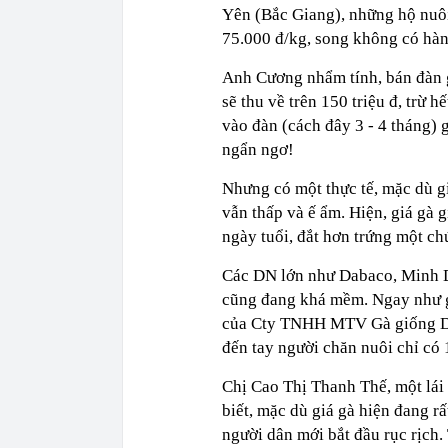
Yên (Bắc Giang), những hộ nuôi g
75.000 đ/kg, song không có hàn
Anh Cương nhẩm tính, bán đàn gà
sẽ thu về trên 150 triệu đ, trừ h
vào đàn (cách đây 3 - 4 tháng) 
ngẩn ngơ!
Nhưng có một thực tế, mặc dù gi
vẫn thấp và ế ẩm. Hiện, giá gà g
ngày tuổi, đắt hơn trứng một ch
Các DN lớn như Dabaco, Minh 
cũng đang khá mềm. Ngay như g
của Cty TNHH MTV Gà giống Da
đến tay người chăn nuôi chỉ có 
Chị Cao Thị Thanh Thế, một lái
biết, mặc dù giá gà hiện đang r
người dân mới bắt đầu rục rịch.