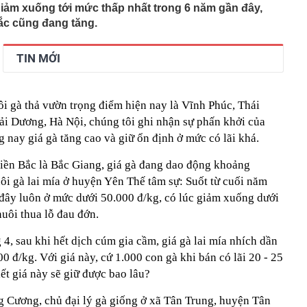
giảm xuống tới mức thấp nhất trong 6 năm gần đây,
rút 10,8 tỷ đồng tiền mặt, cặp vợ chồng bị công an chặn
Bắc cũng đang tăng.
nh đã “rửa tiền" gần 319 tỷ đồng cho Mr Pips như thế
TIN MỚI
tế và cuộc đua lấp đầy sân vận động
ơi "1 con gà gáy 3 nước cùng nghe" ở ngay miền Bắc:
ao 1800m, không phải lúc nào cũng tới được
i gà thả vườn trọng điểm hiện nay là Vĩnh Phúc, Thái
 doanh bất động sản: Sẽ không 'vẽ' thêm thủ tục?
i Dương, Hà Nội, chúng tôi ghi nhận sự phấn khởi của
i Trung Quốc bị quay lén đếm tiền giữa văn phòng: Dự
g nay giá gà tăng cao và giữ ổn định ở mức có lãi khá.
ớn nhất Nam Mỹ 'dậy sóng'
rường đại học trực thuộc Đại học Bách khoa Hà Nội
miền Bắc là Bắc Giang, giá gà đang dao động khoảng
h 2k7, 2k8 gây ấn tượng tại vòng sơ khảo Miss Galaxy
ôi gà lai mía ở huyện Yên Thế tâm sự: Suốt từ cuối năm
i đây luôn ở mức dưới 50.000 đ/kg, có lúc giảm xuống dưới
eo hướng dẫn qua điện thoại để "hoàn tất thủ tục dịch
uôi thua lỗ đau đớn.
ời phụ nữ bị lừa mất gần 600 triệu đồng
í xây hầm xuyên núi Tam Đảo
 4, sau khi hết dịch cúm gia cầm, giá gà lai mía nhích dần
0 đ/kg. Với giá này, cứ 1.000 con gà khi bán có lãi 20 - 25
iết giá này sẽ giữ được bao lâu?
 Cương, chủ đại lý gà giống ở xã Tân Trung, huyện Tân